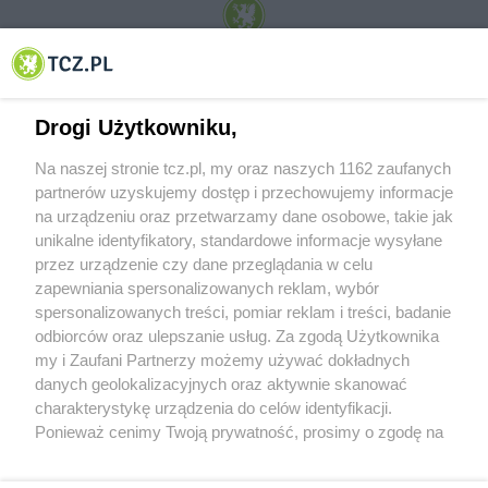
© 2001-2026 Tczew - TCZ.PL Sp. z o.o. Internetowy Serwis Informacyjny Miasta
Tczewa
Drogi Użytkowniku,
Na naszej stronie tcz.pl, my oraz naszych 1162 zaufanych
partnerów uzyskujemy dostęp i przechowujemy informacje
na urządzeniu oraz przetwarzamy dane osobowe, takie jak
unikalne identyfikatory, standardowe informacje wysyłane
przez urządzenie czy dane przeglądania w celu
zapewniania spersonalizowanych reklam, wybór
O FIRMIE
POLITYKA PRYWATNOŚCI
HOSTING
spersonalizowanych treści, pomiar reklam i treści, badanie
REKLAMA
WSPÓŁPRACA
RSS
FACEBOOK
KONTAKT
odbiorców oraz ulepszanie usług. Za zgodą Użytkownika
my i Zaufani Partnerzy możemy używać dokładnych
Nasze serwisy
danych geolokalizacyjnych oraz aktywnie skanować
charakterystykę urządzenia do celów identyfikacji.
Aktualności
Muzyka i kultura
Ponieważ cenimy Twoją prywatność, prosimy o zgodę na
Tcz24
Archiwum wydarzeń
korzystanie z tych technologii poprzez kliknięcie
Kronika Policyjna
Telewizja Internetowa
„Akceptuję”. Zgoda jest dobrowolna i zawsze możesz ją
Kalendarz imprez
Sport