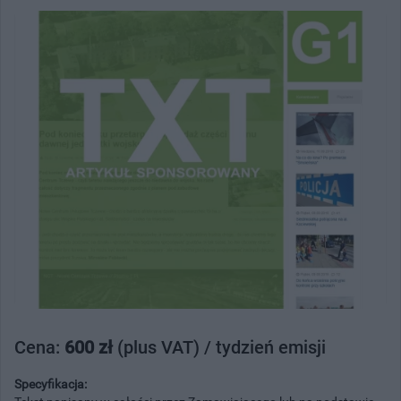
Cena:
600 zł
(plus VAT) / tydzień emisji
Specyfikacja: