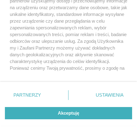
partnerów uzyskujemy dostęp i przechowujemy informacje
na urządzeniu oraz przetwarzamy dane osobowe, takie jak
unikalne identyfikatory, standardowe informacje wysyłane
przez urządzenie czy dane przeglądania w celu
Cena:
300 zł
(plus VAT) / tydzień emisji
zapewniania spersonalizowanych reklam, wybór
spersonalizowanych treści, pomiar reklam i treści, badanie
Specyfikacja:
odbiorców oraz ulepszanie usług. Za zgodą Użytkownika
- szerokość: 400 px, responsywna
my i Zaufani Partnerzy możemy używać dokładnych
- wysokość: do 220 px, responsywna
danych geolokalizacyjnych oraz aktywnie skanować
charakterystykę urządzenia do celów identyfikacji.
Emisja:
Ponieważ cenimy Twoją prywatność, prosimy o zgodę na
Baner wyświetlany przez jeden tydzień w systemie rotacyjnym na
korzystanie z tych technologii poprzez kliknięcie
stronie głównej serwisu.
„Akceptuję”. Zgoda jest dobrowolna i zawsze możesz ją
Uwagi:
zmienić/wycofać klikając przycisk ustawień prywatności
Plik graficzny: jpg, gif, png (transparent png) do 500 KB.
PARTNERZY
USTAWIENIA
znajdujący się w lewym dolnym rogu strony
. Niektóre
rodzaje przetwarzania danych nie wymagają zgody
Opis:
użytkownika, ale masz prawo sprzeciwić się takiemu
Baner ten umieszczany jest pod działem "Galeria zdjęć" po prawej
Akceptuję
przetwarzaniu. Preferencje będą miały zastosowania tylko
stronie serwisu z odnośnikiem do strony www Zamawiającego.
na tej witrynie.
SZCZEGÓŁY REKLAM
Zapoznaj się z poniższymi informacjami, abyś mógł