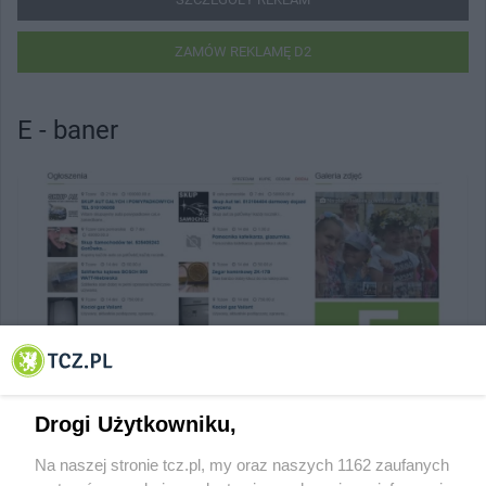
ZAMÓW REKLAMĘ D2
E - baner
Drogi Użytkowniku,
Na naszej stronie tcz.pl, my oraz naszych 1162 zaufanych