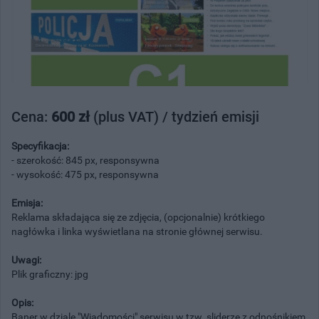
Cena:
600 zł
(plus VAT) / tydzień emisji
Specyfikacja:
- szerokość: 845 px, responsywna
- wysokość: 475 px, responsywna
Emisja:
Reklama składająca się ze zdjęcia, (opcjonalnie) krótkiego
nagłówka i linka wyświetlana na stronie głównej serwisu.
Uwagi:
Plik graficzny: jpg
Opis:
Baner w dziale "Wiadomości" serwisu w tzw. sliderze z odnośnikiem