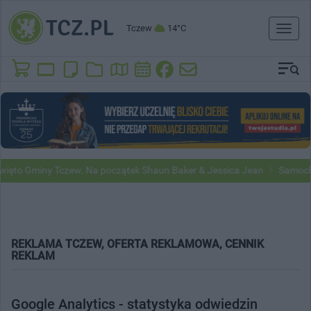
Tczew
14°C
Toggl
naviga
 Tczew. Na początek Shaun Baker & Jessica Jean
Samochody Google 
REKLAMA TCZEW, OFERTA REKLAMOWA, CENNIK
REKLAM
Google Analytics - statystyka odwiedzin