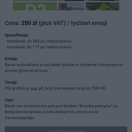
Cena:
250 zł
(plus VAT) / tydzień emisji
Specyfikacja:
- szerokość: do 485 px, responsywna
- wysokość: do 177 px, responsywna
Emisja:
Baner wyświetlany przez jeden tydzień w systemie rotacyjnym na
stronie głównej serwisu.
Uwagi:
Plik graficzny: jpg, gif, png (transparent png) do 500 KB.
Opis:
Baner ten umieszczany jest pod działem "Kronika policyjna" po
lewej stronie serwisu z odnośnikiem do strony www
Zamawiającego.
SZCZEGÓŁY REKLAM