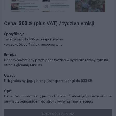
Cena:
300 zł
(plus VAT) / tydzień emisji
Specyfikacja:
- szerokość: do 485 px, responsywna
- wysokość: do 177 px, responsywna
Emisja:
Baner wyświetlany przez jeden tydzień w systemie rotacyjnym na
stronie głównej serwisu.
Uwagi:
Plik graficzny: jpg, gif, png (transparent png) do 500 KB.
Opis:
Baner ten umieszczany jest pod działem "Telewizja" po lewej stronie
serwisu z odnośnikiem do strony www Zamawiającego.
SZCZEGÓŁY REKLAM