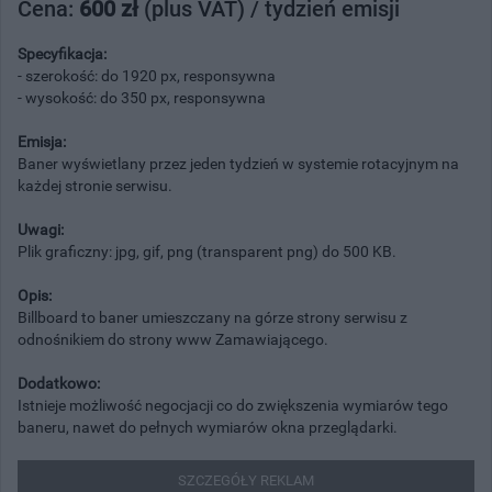
Cena:
600 zł
(plus VAT) / tydzień emisji
Specyfikacja:
- szerokość: do 1920 px, responsywna
- wysokość: do 350 px, responsywna
Emisja:
Baner wyświetlany przez jeden tydzień w systemie rotacyjnym na
każdej stronie serwisu.
Uwagi:
Plik graficzny: jpg, gif, png (transparent png) do 500 KB.
Opis:
Billboard to baner umieszczany na górze strony serwisu z
odnośnikiem do strony www Zamawiającego.
Dodatkowo:
Istnieje możliwość negocjacji co do zwiększenia wymiarów tego
baneru, nawet do pełnych wymiarów okna przeglądarki.
SZCZEGÓŁY REKLAM