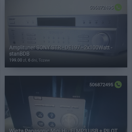
506872495
Amplituner SONY STR - DE197 - 2x100Watt -
stanBDB
199.00
zł,
6
dni, Tczew
506872495
Wieża Panasonic Mini Hi - FI MP3 USB + PILOT