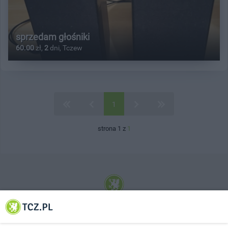
sprzedam głośniki
60.00
zł,
2
dni, Tczew
1
strona 1 z
1
© 2001-2026 Tczew - TCZ.PL Sp. z o.o. Internetowy Serwis Informacyjny Miasta
Tczewa