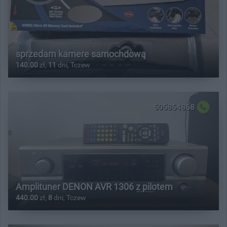
sprzedam kamere samochdową
140.00
zł,
11
dni, Tczew
505864868
Amplituner DENON AVR 1306 z pilotem
440.00
zł,
8
dni, Tczew