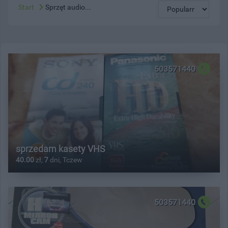
Start
Sprzęt audio...
503571440
sprzedam kasety VHS
40.00
zł,
7
dni, Tczew
503571440