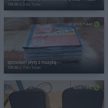
120.00
zł,
2
dni, Tczew
503571440
sprzedam płyty z muzyką
100.00
zł,
7
dni, Tczew
503571440