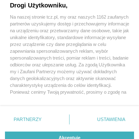
Drogi Użytkowniku,
Na naszej stronie tcz.pl, my oraz naszych 1162 zaufanych
partnerów uzyskujemy dostęp i przechowujemy informacje
na urządzeniu oraz przetwarzamy dane osobowe, takie jak
unikalne identyfikatory, standardowe informacje wysyłane
przez urządzenie czy dane przeglądania w celu
zapewniania spersonalizowanych reklam, wybór
O FIRMIE
POLITYKA PRYWATNOŚCI
HOSTING
spersonalizowanych treści, pomiar reklam i treści, badanie
REKLAMA
WSPÓŁPRACA
RSS
FACEBOOK
KONTAKT
odbiorców oraz ulepszanie usług. Za zgodą Użytkownika
my i Zaufani Partnerzy możemy używać dokładnych
Nasze serwisy
danych geolokalizacyjnych oraz aktywnie skanować
charakterystykę urządzenia do celów identyfikacji.
Aktualności
Muzyka i kultura
Ponieważ cenimy Twoją prywatność, prosimy o zgodę na
Tcz24
Archiwum wydarzeń
korzystanie z tych technologii poprzez kliknięcie
Kronika Policyjna
Telewizja Internetowa
„Akceptuję”. Zgoda jest dobrowolna i zawsze możesz ją
Kalendarz imprez
Sport
zmienić/wycofać klikając przycisk ustawień prywatności
Salony urody i masażu
Żłobki i przedszkola
PARTNERZY
USTAWIENIA
Historia miasta
Zdjęcia miasta
znajdujący się w lewym dolnym rogu strony
. Niektóre
Władze miasta
Zabytki
rodzaje przetwarzania danych nie wymagają zgody
użytkownika, ale masz prawo sprzeciwić się takiemu
Akceptuję