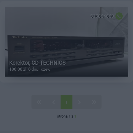
505864868
Korektor, CD TECHNICS
100.00
zł,
8
dni, Tczew
1
strona 1 z
1