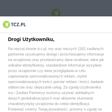
© 2001-2026 Tczew - TCZ.PL Sp. z o.o. Internetowy Serwis Informacyjny Miasta
Tczewa
Drogi Użytkowniku,
Na naszej stronie tcz.pl, my oraz naszych 1162 zaufanych
partnerów uzyskujemy dostęp i przechowujemy informacje
na urządzeniu oraz przetwarzamy dane osobowe, takie jak
unikalne identyfikatory, standardowe informacje wysyłane
przez urządzenie czy dane przeglądania w celu
zapewniania spersonalizowanych reklam, wybór
O FIRMIE
POLITYKA PRYWATNOŚCI
HOSTING
spersonalizowanych treści, pomiar reklam i treści, badanie
REKLAMA
WSPÓŁPRACA
RSS
FACEBOOK
KONTAKT
odbiorców oraz ulepszanie usług. Za zgodą Użytkownika
my i Zaufani Partnerzy możemy używać dokładnych
Nasze serwisy
danych geolokalizacyjnych oraz aktywnie skanować
charakterystykę urządzenia do celów identyfikacji.
Aktualności
Muzyka i kultura
Ponieważ cenimy Twoją prywatność, prosimy o zgodę na
Tcz24
Archiwum wydarzeń