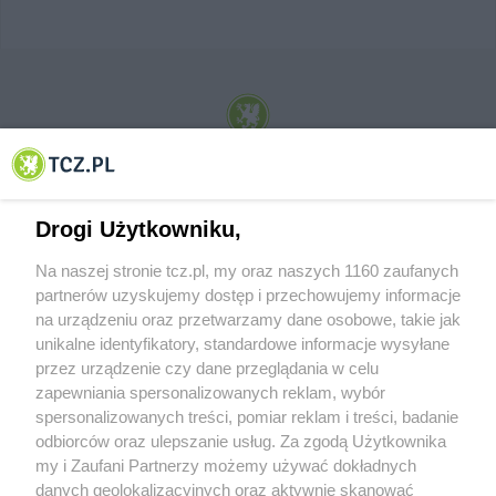
© 2001-2026 Tczew - TCZ.PL Sp. z o.o. Internetowy Serwis Informacyjny Miasta
Tczewa
Drogi Użytkowniku,
Na naszej stronie tcz.pl, my oraz naszych 1160 zaufanych
partnerów uzyskujemy dostęp i przechowujemy informacje
na urządzeniu oraz przetwarzamy dane osobowe, takie jak
unikalne identyfikatory, standardowe informacje wysyłane
przez urządzenie czy dane przeglądania w celu
zapewniania spersonalizowanych reklam, wybór
O FIRMIE
POLITYKA PRYWATNOŚCI
HOSTING
spersonalizowanych treści, pomiar reklam i treści, badanie
REKLAMA
WSPÓŁPRACA
RSS
FACEBOOK
KONTAKT
odbiorców oraz ulepszanie usług. Za zgodą Użytkownika
my i Zaufani Partnerzy możemy używać dokładnych
Nasze serwisy
danych geolokalizacyjnych oraz aktywnie skanować