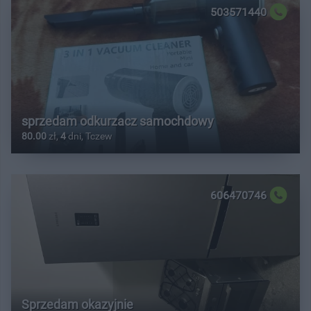
503571440
sprzedam odkurzacz samochdowy
80.00
zł,
4
dni, Tczew
606470746
Sprzedam okazyjnie