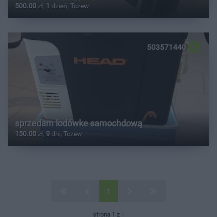
500.00
zł,
1
dzień, Tczew
503571440
sprzedam lodówke samochdową
150.00
zł,
9
dni, Tczew
1
strona 1 z
1