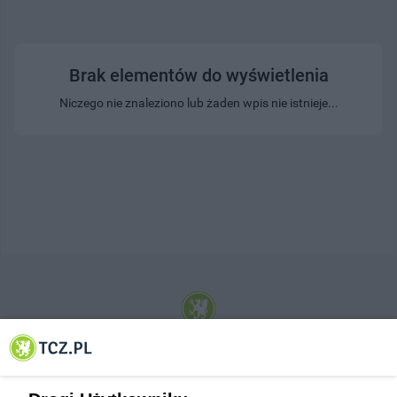
Brak elementów do wyświetlenia
Niczego nie znaleziono lub żaden wpis nie istnieje...
© 2001-2026 Tczew - TCZ.PL Sp. z o.o. Internetowy Serwis Informacyjny Miasta
Tczewa