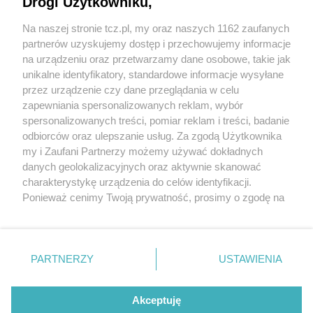
Drogi Użytkowniku,
Na naszej stronie tcz.pl, my oraz naszych 1162 zaufanych
partnerów uzyskujemy dostęp i przechowujemy informacje
na urządzeniu oraz przetwarzamy dane osobowe, takie jak
unikalne identyfikatory, standardowe informacje wysyłane
przez urządzenie czy dane przeglądania w celu
zapewniania spersonalizowanych reklam, wybór
O FIRMIE
POLITYKA PRYWATNOŚCI
HOSTING
spersonalizowanych treści, pomiar reklam i treści, badanie
REKLAMA
WSPÓŁPRACA
RSS
FACEBOOK
KONTAKT
odbiorców oraz ulepszanie usług. Za zgodą Użytkownika
my i Zaufani Partnerzy możemy używać dokładnych
Nasze serwisy
danych geolokalizacyjnych oraz aktywnie skanować
charakterystykę urządzenia do celów identyfikacji.
Aktualności
Muzyka i kultura
Ponieważ cenimy Twoją prywatność, prosimy o zgodę na
Tcz24
Archiwum wydarzeń
korzystanie z tych technologii poprzez kliknięcie
Kronika Policyjna
Telewizja Internetowa
„Akceptuję”. Zgoda jest dobrowolna i zawsze możesz ją
Kalendarz imprez
Sport
zmienić/wycofać klikając przycisk ustawień prywatności
Salony urody i masażu
Żłobki i przedszkola
PARTNERZY
USTAWIENIA
Historia miasta
Zdjęcia miasta
znajdujący się w lewym dolnym rogu strony
. Niektóre
Władze miasta
Zabytki
rodzaje przetwarzania danych nie wymagają zgody
użytkownika, ale masz prawo sprzeciwić się takiemu
Akceptuję
przetwarzaniu. Preferencje będą miały zastosowania tylko