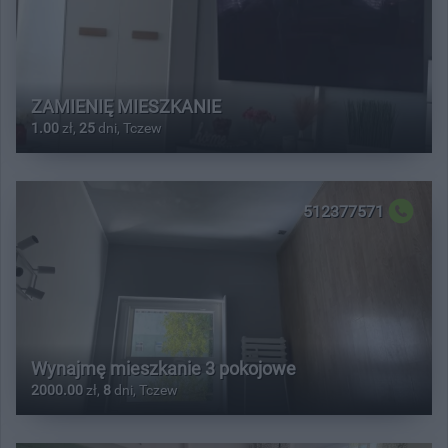
ZAMIENIĘ MIESZKANIE
1.00
zł,
25
dni, Tczew
512377571
Wynajmę mieszkanie 3 pokojowe
2000.00
zł,
8
dni, Tczew