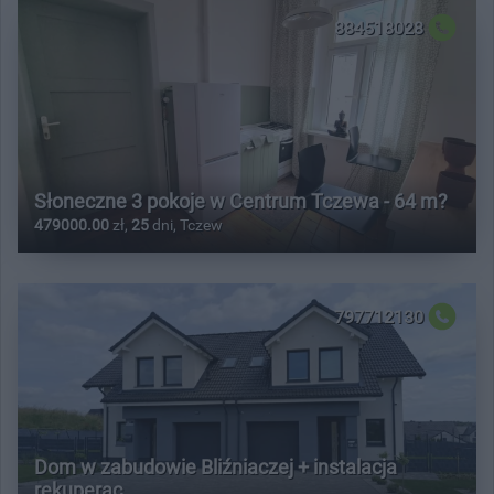
884518028
Słoneczne 3 pokoje w Centrum Tczewa - 64 m?
479000.00
zł,
25
dni, Tczew
797712130
Dom w zabudowie Bliźniaczej + instalacja
rekuperac