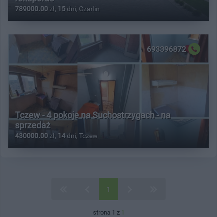
789000.00
zł,
15
dni, Czarlin
693396872
Tczew - 4 pokoje na Suchostrzygach - na
sprzedaż
430000.00
zł,
14
dni, Tczew
1
strona 1 z
1