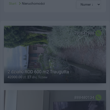
Start
Nieruchomości
731647988
2 działki ROD 600 m2 Traugutta
42000.00
zł,
27
dni, Tczew
888480134