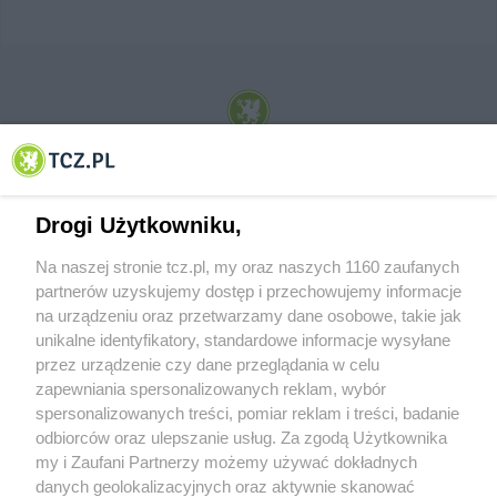
© 2001-2026 Tczew - TCZ.PL Sp. z o.o. Internetowy Serwis Informacyjny Miasta
Tczewa
Drogi Użytkowniku,
Na naszej stronie tcz.pl, my oraz naszych 1160 zaufanych
partnerów uzyskujemy dostęp i przechowujemy informacje
na urządzeniu oraz przetwarzamy dane osobowe, takie jak
unikalne identyfikatory, standardowe informacje wysyłane
przez urządzenie czy dane przeglądania w celu
zapewniania spersonalizowanych reklam, wybór
O FIRMIE
POLITYKA PRYWATNOŚCI
HOSTING
spersonalizowanych treści, pomiar reklam i treści, badanie
REKLAMA
WSPÓŁPRACA
RSS
FACEBOOK
KONTAKT
odbiorców oraz ulepszanie usług. Za zgodą Użytkownika
my i Zaufani Partnerzy możemy używać dokładnych
Nasze serwisy
danych geolokalizacyjnych oraz aktywnie skanować