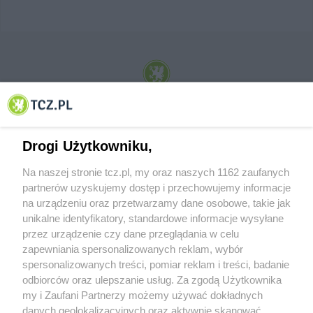
© 2001-2026 Tczew - TCZ.PL Sp. z o.o. Internetowy Serwis Informacyjny Miasta
Tczewa
Drogi Użytkowniku,
Na naszej stronie tcz.pl, my oraz naszych 1162 zaufanych
partnerów uzyskujemy dostęp i przechowujemy informacje
na urządzeniu oraz przetwarzamy dane osobowe, takie jak
unikalne identyfikatory, standardowe informacje wysyłane
przez urządzenie czy dane przeglądania w celu
zapewniania spersonalizowanych reklam, wybór
O FIRMIE
POLITYKA PRYWATNOŚCI
HOSTING
spersonalizowanych treści, pomiar reklam i treści, badanie
REKLAMA
WSPÓŁPRACA
RSS
FACEBOOK
KONTAKT
odbiorców oraz ulepszanie usług. Za zgodą Użytkownika
my i Zaufani Partnerzy możemy używać dokładnych
Nasze serwisy
danych geolokalizacyjnych oraz aktywnie skanować