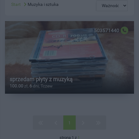
Start
Muzyka i sztuka
503571440
sprzedam płyty z muzyką
100.00
zł,
6
dni, Tczew
1
strona 1 z
1