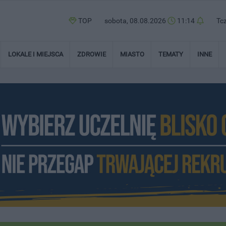
TOP
sobota, 08.08.2026
11:14
Tc
LOKALE I MIEJSCA
ZDROWIE
MIASTO
TEMATY
INNE