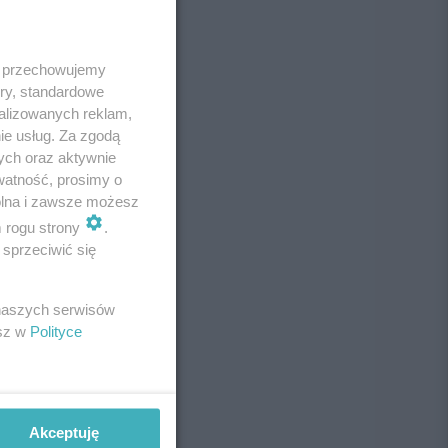
 i przechowujemy
ory, standardowe
alizowanych reklam,
ie usług. Za zgodą
ych oraz aktywnie
watność, prosimy o
wolna i zawsze możesz
m rogu strony
.
sprzeciwić się
 naszych serwisów
esz w
Polityce
Akceptuję