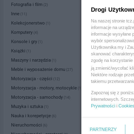
Fotografia i film
(2)
Drogi Użytkow
Inne
(11)
Na naszej stronie tc
Kolekcjonerstwo
(1)
informacje na urządze
Komputery
(4)
informacje wysyłane 
wybór spersonalizowan
Konsole i gry
(1)
Użytkownika my i Zau
Książki
(1)
skanować charakterys
Maszyny i narzędzia
zgodę na korzystanie 
(1)
ją zmienić/wycofać kl
Meble i wyposażenie domu
(27)
Niektóre rodzaje prz
Motoryzacja - części
(12)
takiemu przetwarzaniu
Imitacja d
Motoryzacja - motory, motocykle
(1)
Zapoznaj się z poniż
Data: 28.07.
Motoryzacja - samochody
(14)
internetowych. Szcze
cała Polska, t
Prywatności
i
Cookie
Muzyka i sztuka
(1)
1.00 zł
Nauka i korepetycje
(6)
Nieruchomości
(6)
PARTNERZY