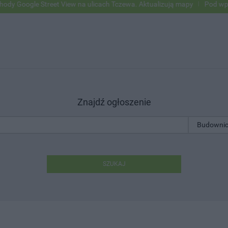
gle Street View na ulicach Tczewa. Aktualizują mapy
Pod wpływem a
Znajdź ogłoszenie
SZUKAJ