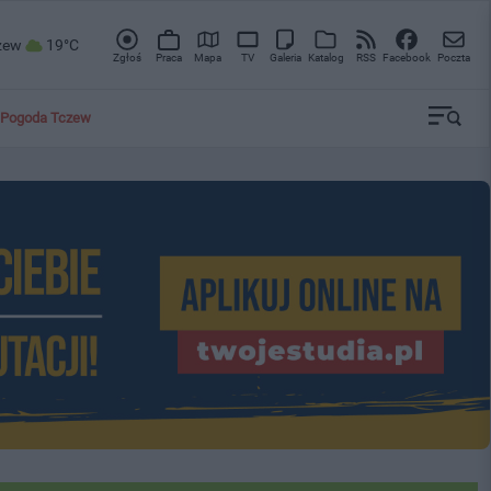
zew
19°C
Zgłoś
Praca
Mapa
TV
Galeria
Katalog
RSS
Facebook
Poczta
Pogoda Tczew