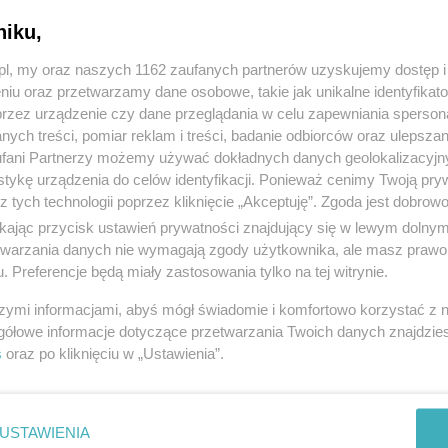
niku,
z.pl, my oraz naszych 1162 zaufanych partnerów uzyskujemy dostęp
niu oraz przetwarzamy dane osobowe, takie jak unikalne identyfikat
przez urządzenie czy dane przeglądania w celu zapewniania sperson
ych treści, pomiar reklam i treści, badanie odbiorców oraz ulepszan
fani Partnerzy możemy używać dokładnych danych geolokalizacyjn
tykę urządzenia do celów identyfikacji. Ponieważ cenimy Twoją pry
z tych technologii poprzez kliknięcie „Akceptuję”. Zgoda jest dobro
ikając przycisk ustawień prywatności znajdujący się w lewym dolny
etwarzania danych nie wymagają zgody użytkownika, ale masz prawo 
. Preferencje będą miały zastosowania tylko na tej witrynie.
rewna na wymiar - Belki rustykalne, Mask
szymi informacjami, abyś mógł świadomie i komfortowo korzystać z
2026, wyświetleń: 24, ważność
3
dni
gółowe informacje dotyczące przetwarzania Twoich danych znajdzi
el.
609868195
, kategoria:
Budownictwo i materiały
s
oraz po kliknięciu w „Ustawienia”.
USTAWIENIA