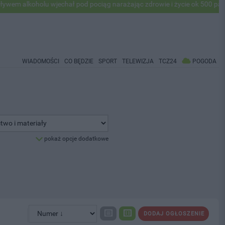
lkoholu wjechał pod pociąg narażając zdrowie i życie ok 500 pasażeró
WIADOMOŚCI
CO BĘDZIE
SPORT
TELEWIZJA
TCZ24
POGODA
pokaż opcje dodatkowe
DODAJ OGŁOSZENIE