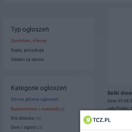
Typ ogłoszeń
Sprzedam, oferuję
Kupię, poszukuję
Oddam za darmo
Kategorie ogłoszeń
Belki dre
Strona główna ogłoszeń
Data: 03.08.
cała Polska, t
Budownictwo i materiały
(3)
1.00 zł
Dla dziecka
(10)
Dom i ogród
(23)