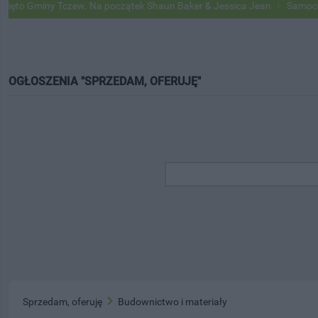
Gminy Tczew. Na początek Shaun Baker & Jessica Jean
Samochody Goo
OGŁOSZENIA "SPRZEDAM, OFERUJĘ"
Sprzedam, oferuję
Budownictwo i materiały