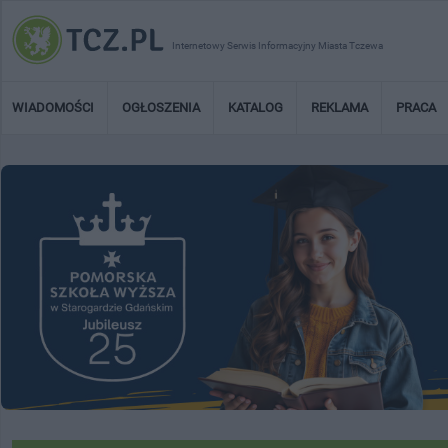
Internetowy Serwis Informacyjny Miasta Tczewa
WIADOMOŚCI
OGŁOSZENIA
KATALOG
REKLAMA
PRACA