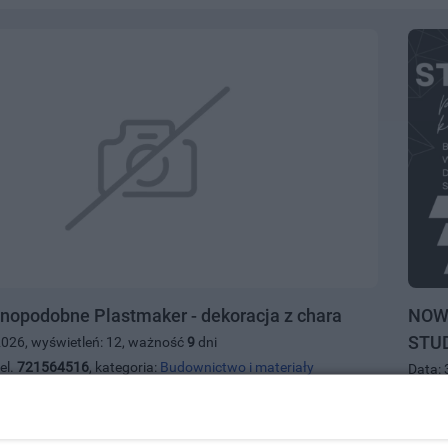
wnopodobne Plastmaker - dekoracja z chara
NOW
STU
2026, wyświetleń: 12, ważność
9
dni
el.
721564516
, kategoria:
Budownictwo i materiały
Data: 
Białyst
100.