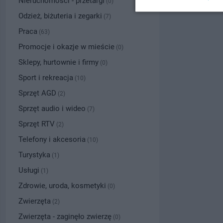
Nieruchomości - przetargi
(0)
Odzież, biżuteria i zegarki
(7)
Praca
(63)
Promocje i okazje w mieście
(0)
Sklepy, hurtownie i firmy
(0)
Sport i rekreacja
(10)
Sprzęt AGD
(2)
Sprzęt audio i wideo
(7)
Sprzęt RTV
(2)
Telefony i akcesoria
(10)
Turystyka
(1)
Usługi
(1)
Zdrowie, uroda, kosmetyki
(0)
Zwierzęta
(2)
Zwierzęta - zaginęło zwierzę
(0)