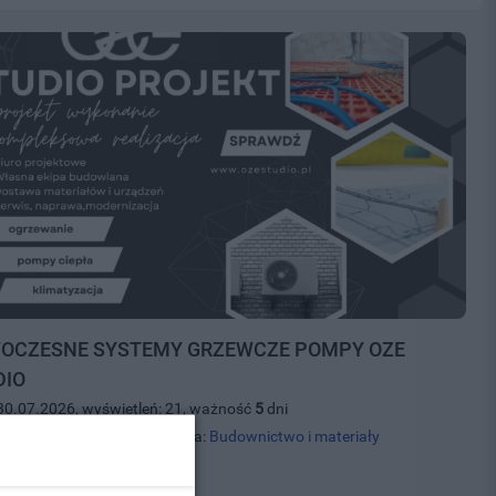
OCZESNE SYSTEMY GRZEWCZE POMPY OZE
DIO
30.07.2026, wyświetleń: 21, ważność
5
dni
ok, tel.
504789897
, kategoria:
Budownictwo i materiały
00 zł