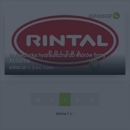
607432657
Brykieciarka hydrauliczna do wiórów firmy
Alchemik
45000.00
zł,
2
dni, Tczew
1
strona 1 z
1