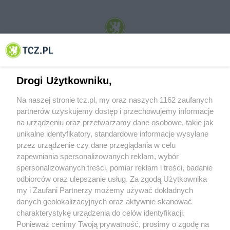
© 2001-2026 Tczew - TCZ.PL Sp. z o.o. Internetowy Serwis Informacyjny Miasta
Tczewa
Drogi Użytkowniku,
Na naszej stronie tcz.pl, my oraz naszych 1162 zaufanych
partnerów uzyskujemy dostęp i przechowujemy informacje
na urządzeniu oraz przetwarzamy dane osobowe, takie jak
unikalne identyfikatory, standardowe informacje wysyłane
przez urządzenie czy dane przeglądania w celu
zapewniania spersonalizowanych reklam, wybór
O FIRMIE
POLITYKA PRYWATNOŚCI
HOSTING
spersonalizowanych treści, pomiar reklam i treści, badanie
REKLAMA
WSPÓŁPRACA
RSS
FACEBOOK
KONTAKT
odbiorców oraz ulepszanie usług. Za zgodą Użytkownika
my i Zaufani Partnerzy możemy używać dokładnych
Nasze serwisy
danych geolokalizacyjnych oraz aktywnie skanować
charakterystykę urządzenia do celów identyfikacji.
Aktualności
Muzyka i kultura
Ponieważ cenimy Twoją prywatność, prosimy o zgodę na
Tcz24
Archiwum wydarzeń