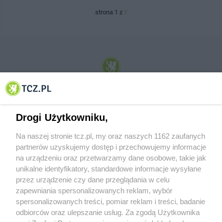
strona 1 z
1
© 2001-2026 Tczew - TCZ.PL Sp. z o.o. Internetowy Serwis Informacyjny Miasta
Tczewa
Drogi Użytkowniku,
Na naszej stronie tcz.pl, my oraz naszych 1162 zaufanych
partnerów uzyskujemy dostęp i przechowujemy informacje
na urządzeniu oraz przetwarzamy dane osobowe, takie jak
unikalne identyfikatory, standardowe informacje wysyłane
przez urządzenie czy dane przeglądania w celu
zapewniania spersonalizowanych reklam, wybór
O FIRMIE
POLITYKA PRYWATNOŚCI
HOSTING
spersonalizowanych treści, pomiar reklam i treści, badanie
REKLAMA
WSPÓŁPRACA
RSS
FACEBOOK
KONTAKT
odbiorców oraz ulepszanie usług. Za zgodą Użytkownika