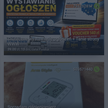
794252817
Skuteczne wystawianie ogłoszeń + Tanie strony
WWW
39.00
zł,
13
dni, cała Polska
503571440
Sprzedam ciśnieniomierz