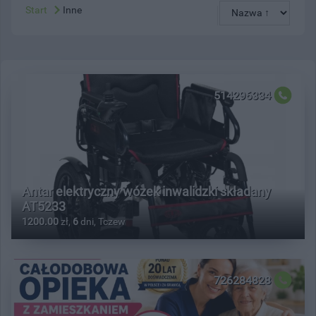
Start
Inne
514296334
Antar elektryczny wózek inwalidzki składany
AT5233
1200.00
zł,
6
dni, Tczew
726284828