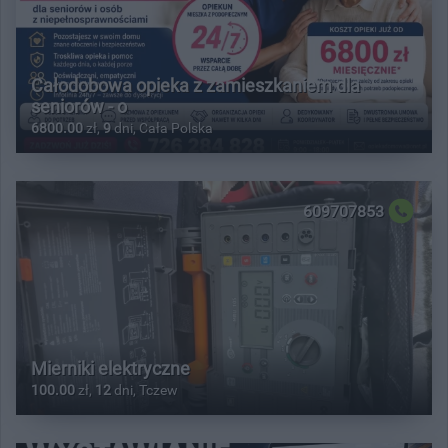
Całodobowa opieka z zamieszkaniem dla
seniorów - o
6800.00
zł,
9
dni, Cała Polska
609707853
Mierniki elektryczne
100.00
zł,
12
dni, Tczew