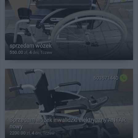
sprzedam wózek
550.00
zł,
4
dni, Tczew
503571440
Sprzedam wózek inwalidzki elektryczny ANTAR
nowy
2200.00
zł,
4
dni, Tczew