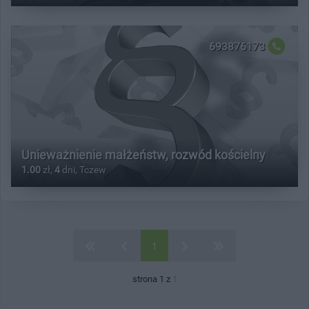
693876173
Unieważnienie małżeństw, rozwód kościelny
1.00
zł,
4
dni, Tczew
1
strona 1 z
1