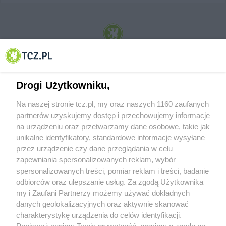
© 2001-2026 Tczew - TCZ.PL Sp. z o.o. Internetowy Serwis Informacyjny Miasta
Tczewa
Drogi Użytkowniku,
Na naszej stronie tcz.pl, my oraz naszych 1160 zaufanych
partnerów uzyskujemy dostęp i przechowujemy informacje
na urządzeniu oraz przetwarzamy dane osobowe, takie jak
unikalne identyfikatory, standardowe informacje wysyłane
przez urządzenie czy dane przeglądania w celu
zapewniania spersonalizowanych reklam, wybór
O FIRMIE
POLITYKA PRYWATNOŚCI
HOSTING
spersonalizowanych treści, pomiar reklam i treści, badanie
REKLAMA
WSPÓŁPRACA
RSS
FACEBOOK
KONTAKT
odbiorców oraz ulepszanie usług. Za zgodą Użytkownika
my i Zaufani Partnerzy możemy używać dokładnych
Nasze serwisy
danych geolokalizacyjnych oraz aktywnie skanować
charakterystykę urządzenia do celów identyfikacji.
Aktualności
Muzyka i kultura