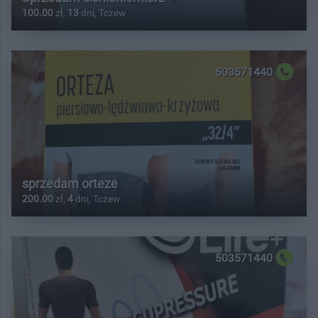
100.00
zł,
13
dni, Tczew
503571440
sprzedam orteze
200.00
zł,
4
dni, Tczew
503571440