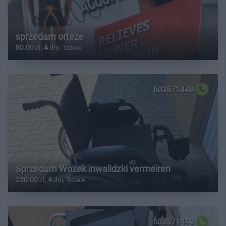
sprzedam orteze
80.00
zł,
4
dni, Tczew
503571440
Sprzedam Wozek inwalidzki vermeiren
250.00
zł,
4
dni, Tczew
503571440