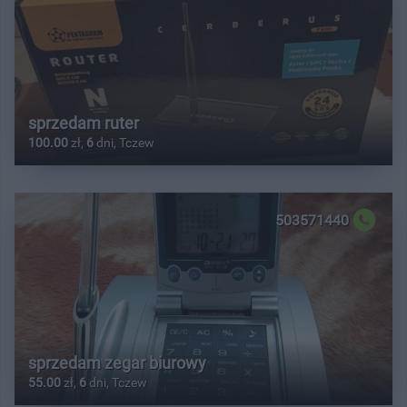
sprzedam ruter
100.00
zł,
6
dni, Tczew
503571440
sprzedam zegar biurowy
55.00
zł,
6
dni, Tczew