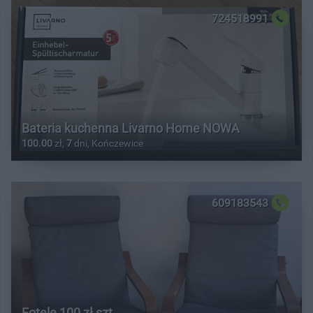
724518991
Bateria kuchenna Livarno Home NOWA
100.00
zł,
7
dni, Kończewice
609183543
Fotele 100 zł szt.