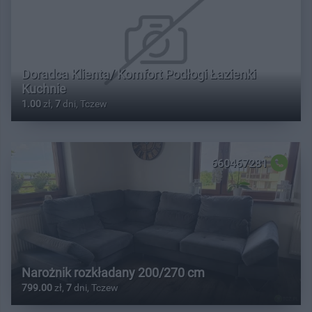
Doradca Klienta/ Komfort Podłogi Łazienki
Kuchnie
1.00
zł,
7
dni, Tczew
660467281
Narożnik rozkładany 200/270 cm
799.00
zł,
7
dni, Tczew