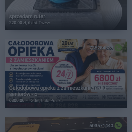
sprzedam ruter
220.00
zł,
6
dni, Tczew
726284828
Całodobowa opieka z zamieszkaniem dla
seniorów - o
6800.00
zł,
6
dni, Cała Polska
503571440