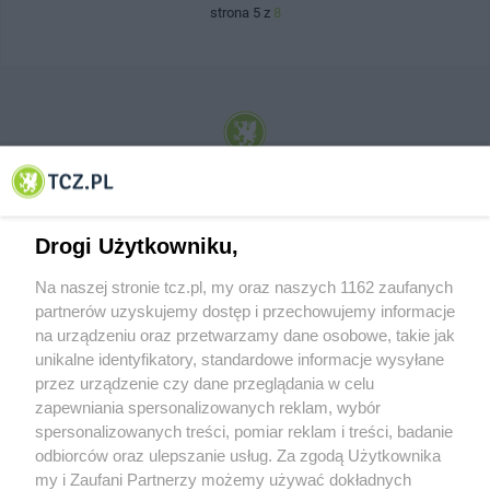
strona 5 z
8
© 2001-2026 Tczew - TCZ.PL Sp. z o.o. Internetowy Serwis Informacyjny Miasta
Tczewa
Drogi Użytkowniku,
Na naszej stronie tcz.pl, my oraz naszych 1162 zaufanych
partnerów uzyskujemy dostęp i przechowujemy informacje
na urządzeniu oraz przetwarzamy dane osobowe, takie jak
unikalne identyfikatory, standardowe informacje wysyłane
przez urządzenie czy dane przeglądania w celu
zapewniania spersonalizowanych reklam, wybór
O FIRMIE
POLITYKA PRYWATNOŚCI
HOSTING
spersonalizowanych treści, pomiar reklam i treści, badanie
REKLAMA
WSPÓŁPRACA
RSS
FACEBOOK
KONTAKT
odbiorców oraz ulepszanie usług. Za zgodą Użytkownika
my i Zaufani Partnerzy możemy używać dokładnych