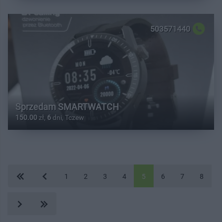
503571440
Sprzedam SMARTWATCH
150.00
zł,
6
dni, Tczew
1
2
3
4
5
6
7
8