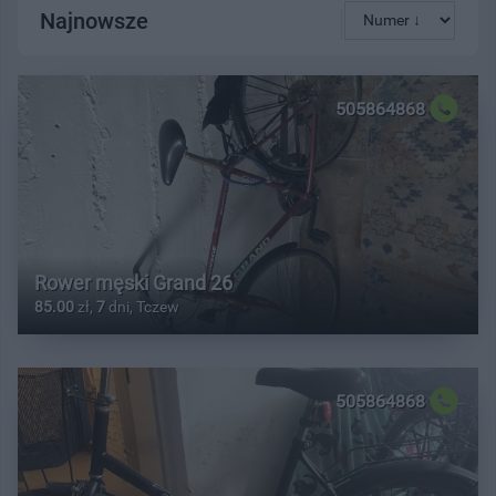
Najnowsze
505864868
Rower męski Grand 26
85.00
zł,
7
dni, Tczew
505864868