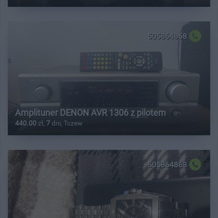
505864868
Amplituner DENON AVR 1306 z pilotem
440.00
zł,
7
dni, Tczew
505864868