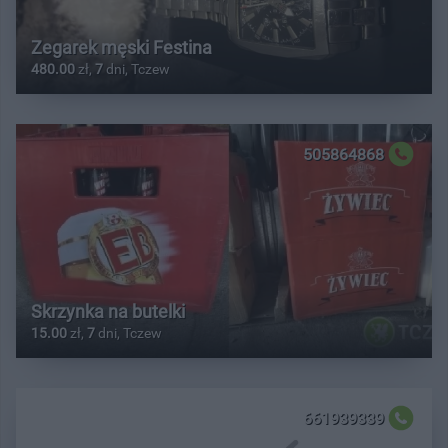
Zegarek męski Festina
480.00
zł,
7
dni, Tczew
505864868
Skrzynka na butelki
15.00
zł,
7
dni, Tczew
661939339