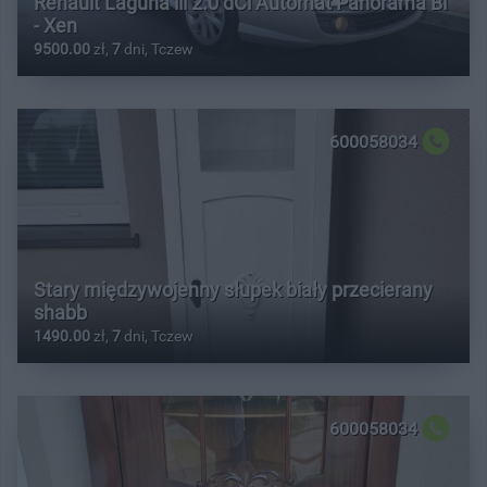
Renault Laguna lll 2.0 dCi Automat Panorama Bi
- Xen
9500.00
zł,
7
dni, Tczew
600058034
Stary międzywojenny słupek biały przecierany
shabb
1490.00
zł,
7
dni, Tczew
600058034