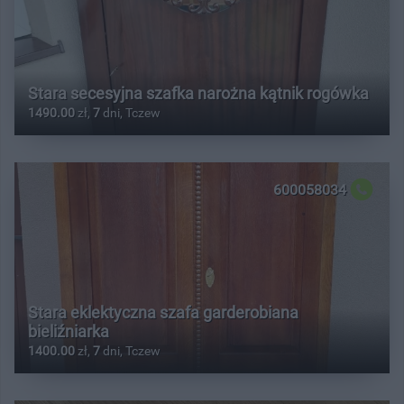
Stara secesyjna szafka narożna kątnik rogówka
1490.00
zł,
7
dni, Tczew
600058034
Stara eklektyczna szafa garderobiana
bieliźniarka
1400.00
zł,
7
dni, Tczew