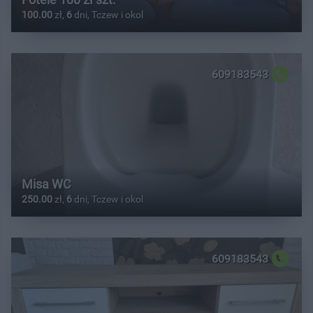
100.00
zł,
6
dni, Tczew i okol
609183543
Misa WC
250.00
zł,
6
dni, Tczew i okol
609183543