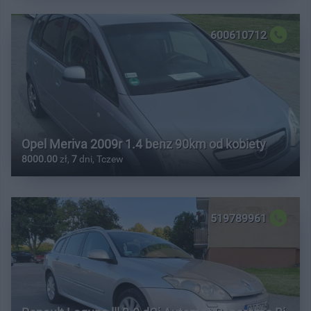
600610712
Opel Meriva 2009r 1.4 benz 90km od kobiety
8000.00
zł,
7
dni, Tczew
519789961