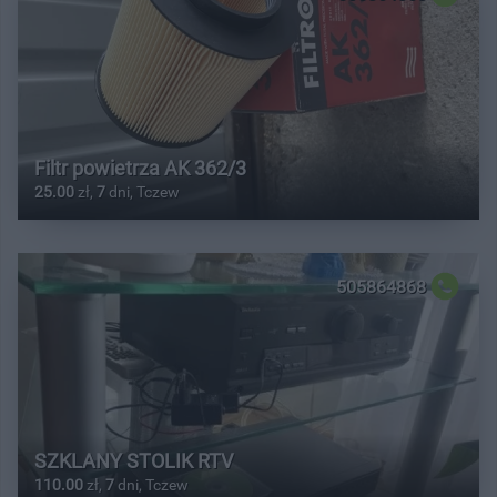
Filtr powietrza AK 362/3
25.00
zł,
7
dni, Tczew
505864868
SZKLANY STOLIK RTV
110.00
zł,
7
dni, Tczew