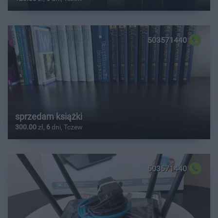
503571440
sprzedam książki
300.00
zł,
6
dni, Tczew
503571440