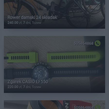
Rower damski 24 składak
240.00
zł,
7
dni, Tczew
505864868
Zgarek CASIO EF550
220.00
zł,
7
dni, Tczew
505864868