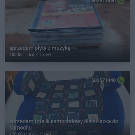
503571440
sprzedam płyty z muzyką
100.00
zł,
6
dni, Tczew
503571440
sprzedam fotelik samochdowy dla dziecka do
samochu
120.00
zł,
6
dni, Tczew