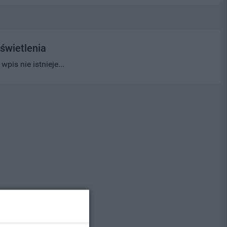
świetlenia
pis nie istnieje...