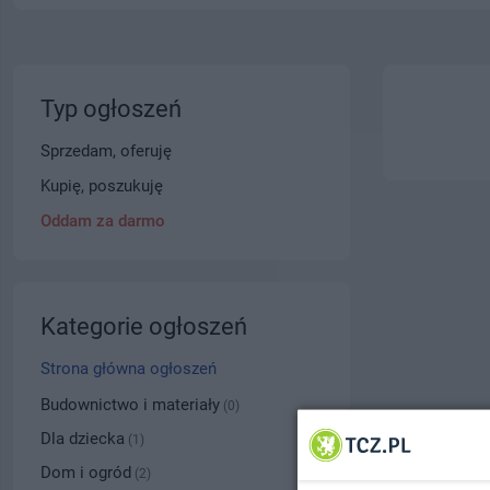
Typ ogłoszeń
Sprzedam, oferuję
Kupię, poszukuję
Oddam za darmo
Kategorie ogłoszeń
Strona główna ogłoszeń
Budownictwo i materiały
(0)
Dla dziecka
(1)
Dom i ogród
(2)