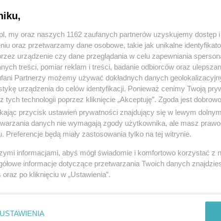
niku,
z.pl, my oraz naszych 1162 zaufanych partnerów uzyskujemy dostęp
niu oraz przetwarzamy dane osobowe, takie jak unikalne identyfikat
przez urządzenie czy dane przeglądania w celu zapewniania sperson
ych treści, pomiar reklam i treści, badanie odbiorców oraz ulepszan
fani Partnerzy możemy używać dokładnych danych geolokalizacyjn
tykę urządzenia do celów identyfikacji. Ponieważ cenimy Twoją pry
z tych technologii poprzez kliknięcie „Akceptuję”. Zgoda jest dobro
ikając przycisk ustawień prywatności znajdujący się w lewym dolny
etwarzania danych nie wymagają zgody użytkownika, ale masz prawo 
. Preferencje będą miały zastosowania tylko na tej witrynie.
szymi informacjami, abyś mógł świadomie i komfortowo korzystać z
gółowe informacje dotyczące przetwarzania Twoich danych znajdzi
s
oraz po kliknięciu w „Ustawienia”.
USTAWIENIA