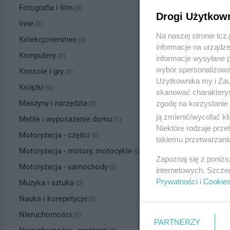
Fotografia i film
(0)
Drogi Użytkow
Inne
(0)
Na naszej stronie tc
Kolekcjonerstwo
(0)
informacje na urządze
Komputery
(0)
informacje wysyłane 
wybór spersonalizowan
Konsole i gry
(0)
Użytkownika my i Zau
Książki
(0)
skanować charakterys
Maszyny i narzędzia
zgodę na korzystanie 
(0)
ją zmienić/wycofać kl
Meble i wyposażenie domu
(1)
Niektóre rodzaje prz
Motoryzacja - części
(0)
takiemu przetwarzaniu
Motoryzacja - motory, motocykle
(0)
Zapoznaj się z poniż
Motoryzacja - samochody
(0)
internetowych. Szcze
Prywatności
i
Cookie
Muzyka i sztuka
(0)
Nauka i korepetycje
(0)
Nieruchomości
(0)
PARTNERZY