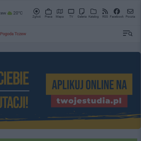
zew
20°C
Zgłoś
Praca
Mapa
TV
Galeria
Katalog
RSS
Facebook
Poczta
Pogoda Tczew