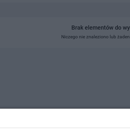
Brak elementów do wy
Niczego nie znaleziono lub żaden w