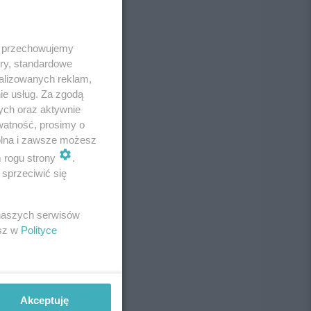
 i przechowujemy
ory, standardowe
alizowanych reklam,
ie usług. Za zgodą
ych oraz aktywnie
watność, prosimy o
wolna i zawsze możesz
m rogu strony
.
sprzeciwić się
 naszych serwisów
esz w
Polityce
Akceptuję