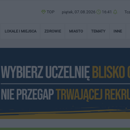
TOP
piątek, 07.08.2026
16:41
Tc
LOKALE I MIEJSCA
ZDROWIE
MIASTO
TEMATY
INNE