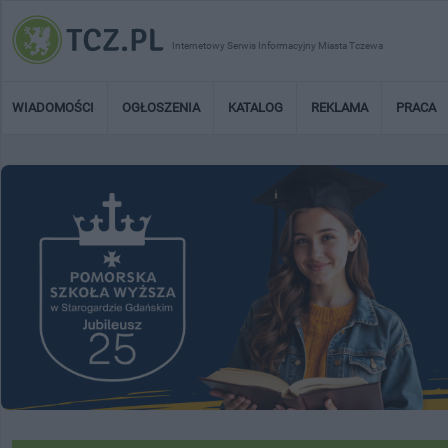
Internetowy Serwis Informacyjny Miasta Tczewa
WIADOMOŚCI
OGŁOSZENIA
KATALOG
REKLAMA
PRACA