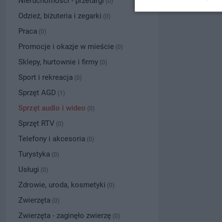
Nieruchomości - przetargi
(0)
Odzież, biżuteria i zegarki
(0)
Praca
(0)
Promocje i okazje w mieście
(0)
Sklepy, hurtownie i firmy
(0)
Sport i rekreacja
(0)
Sprzęt AGD
(1)
Sprzęt audio i wideo
(0)
Sprzęt RTV
(0)
Telefony i akcesoria
(0)
Turystyka
(0)
Usługi
(0)
Zdrowie, uroda, kosmetyki
(0)
Zwierzęta
(0)
Zwierzęta - zaginęło zwierzę
(0)