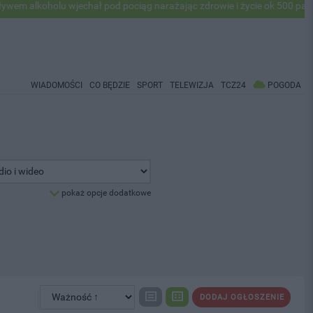
lkoholu wjechał pod pociąg narażając zdrowie i życie ok 500 pasażeró
WIADOMOŚCI
CO BĘDZIE
SPORT
TELEWIZJA
TCZ24
POGODA
pokaż opcje dodatkowe
DODAJ OGŁOSZENIE