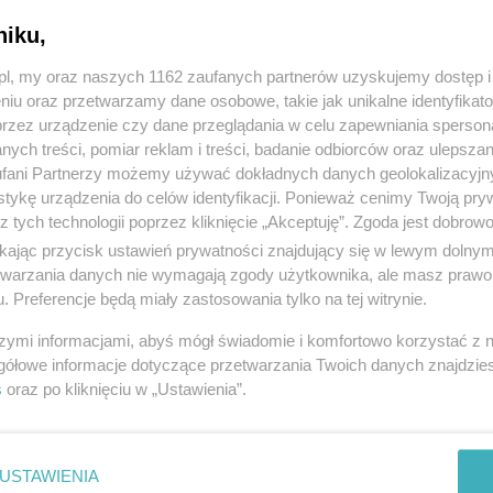
niku,
z.pl, my oraz naszych 1162 zaufanych partnerów uzyskujemy dostęp
niu oraz przetwarzamy dane osobowe, takie jak unikalne identyfikat
przez urządzenie czy dane przeglądania w celu zapewniania sperson
ych treści, pomiar reklam i treści, badanie odbiorców oraz ulepszan
fani Partnerzy możemy używać dokładnych danych geolokalizacyjn
tykę urządzenia do celów identyfikacji. Ponieważ cenimy Twoją pry
z tych technologii poprzez kliknięcie „Akceptuję”. Zgoda jest dobro
ikając przycisk ustawień prywatności znajdujący się w lewym dolny
etwarzania danych nie wymagają zgody użytkownika, ale masz prawo 
. Preferencje będą miały zastosowania tylko na tej witrynie.
szymi informacjami, abyś mógł świadomie i komfortowo korzystać z
gółowe informacje dotyczące przetwarzania Twoich danych znajdzi
s
oraz po kliknięciu w „Ustawienia”.
USTAWIENIA