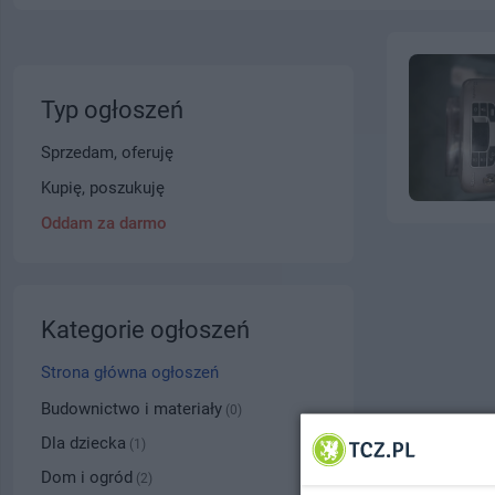
Typ ogłoszeń
Sprzedam, oferuję
Kupię, poszukuję
Oddam za darmo
Kategorie ogłoszeń
Strona główna ogłoszeń
Budownictwo i materiały
(0)
Dla dziecka
(1)
Dom i ogród
(2)