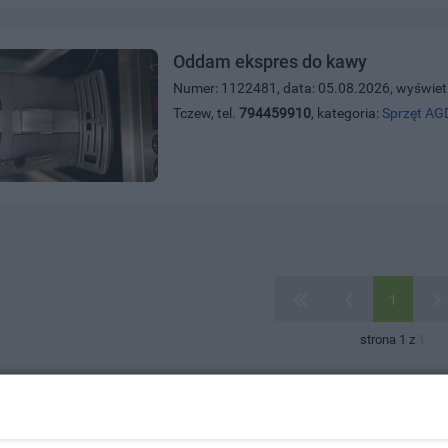
Oddam ekspres do kawy
Numer: 1122481, data: 05.08.2026, wyświet
Tczew, tel.
794459910
, kategoria:
Sprzęt AG
1
strona 1 z
1