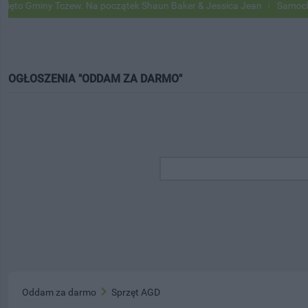
o Gminy Tczew. Na początek Shaun Baker & Jessica Jean
Samochody G
OGŁOSZENIA "ODDAM ZA DARMO"
Oddam za darmo
Sprzęt AGD