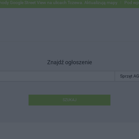
oogle Street View na ulicach Tczewa. Aktualizują mapy
Pod wpływem 
Znajdź ogłoszenie
SZUKAJ