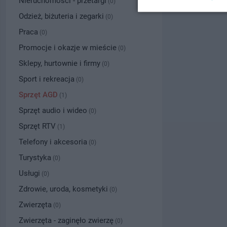
Nieruchomości - przetargi
(0)
Odzież, biżuteria i zegarki
(0)
Praca
(0)
Promocje i okazje w mieście
(0)
Sklepy, hurtownie i firmy
(0)
Sport i rekreacja
(0)
Sprzęt AGD
(1)
Sprzęt audio i wideo
(0)
Sprzęt RTV
(1)
Telefony i akcesoria
(0)
Turystyka
(0)
Usługi
(0)
Zdrowie, uroda, kosmetyki
(0)
Zwierzęta
(0)
Zwierzęta - zaginęło zwierzę
(0)