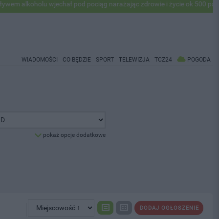
alkoholu wjechał pod pociąg narażając zdrowie i życie ok 500 pasażer
WIADOMOŚCI
CO BĘDZIE
SPORT
TELEWIZJA
TCZ24
POGODA
pokaż opcje dodatkowe
DODAJ OGŁOSZENIE