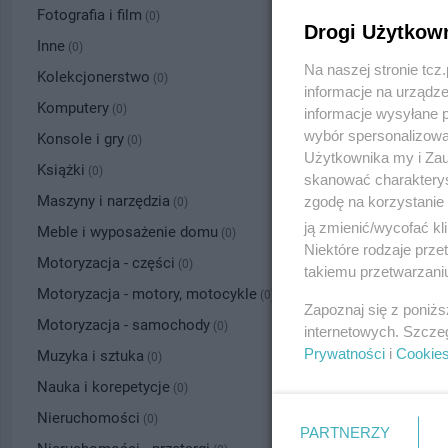
Fotografia i film
(0)
Drogi Użytkow
Inne
(0)
Na naszej stronie tc
Kolekcjonerstwo
(0)
informacje na urządze
Komputery
(0)
informacje wysyłane 
wybór spersonalizowan
Konsole i gry
(0)
Użytkownika my i Zau
Książki
(0)
skanować charakterys
Maszyny i narzędzia
zgodę na korzystanie 
(0)
ją zmienić/wycofać kl
Meble i wyposażenie domu
(0)
Niektóre rodzaje prz
Motoryzacja - części
(0)
takiemu przetwarzaniu
Motoryzacja - motory, motocykle
(0)
Zapoznaj się z poniż
Motoryzacja - samochody
(0)
internetowych. Szcze
Prywatności
i
Cookie
Muzyka i sztuka
(0)
Nauka i korepetycje
(0)
Nieruchomości
(0)
PARTNERZY