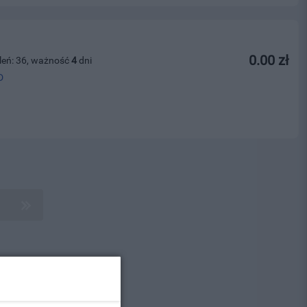
0.00 zł
leń: 36, ważność
4
dni
D