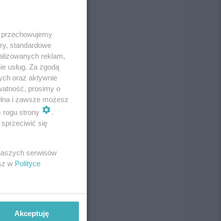
 i przechowujemy
ory, standardowe
alizowanych reklam,
ie usług. Za zgodą
ych oraz aktywnie
watność, prosimy o
wolna i zawsze możesz
m rogu strony
.
sprzeciwić się
 naszych serwisów
esz w
Polityce
Akceptuję