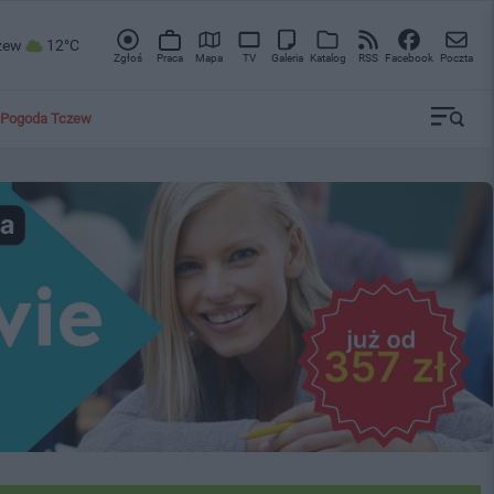
zew
12°C
Zgłoś
Praca
Mapa
TV
Galeria
Katalog
RSS
Facebook
Poczta
Pogoda Tczew