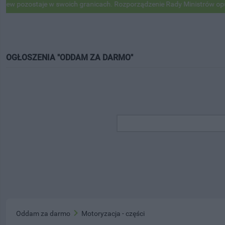
 pozostaje w swoich granicach. Rozporządzenie Rady Ministrów opubli
OGŁOSZENIA "ODDAM ZA DARMO"
Oddam za darmo
Motoryzacja - części