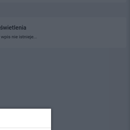
świetlenia
pis nie istnieje...