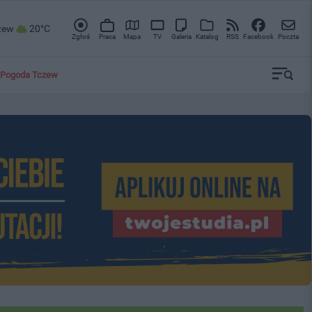
zew
20°C
Zgłoś
Praca
Mapa
TV
Galeria
Katalog
RSS
Facebook
Poczta
Pogoda Tczew