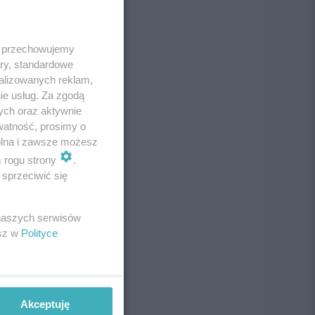
 i przechowujemy
ory, standardowe
alizowanych reklam,
ie usług. Za zgodą
ych oraz aktywnie
watność, prosimy o
wolna i zawsze możesz
m rogu strony
.
sprzeciwić się
 naszych serwisów
esz w
Polityce
Akceptuję