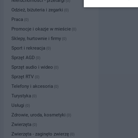
Nieruchomości - przetargi
(0)
Odzież, biżuteria i zegarki
(0)
Praca
(0)
Promocje i okazje w mieście
(0)
Sklepy, hurtownie i firmy
(0)
Sport i rekreacja
(0)
Sprzęt AGD
(0)
Sprzęt audio i wideo
(0)
Sprzęt RTV
(0)
Telefony i akcesoria
(0)
Turystyka
(0)
Usługi
(0)
Zdrowie, uroda, kosmetyki
(0)
Zwierzęta
(0)
Zwierzęta - zaginęło zwierzę
(0)