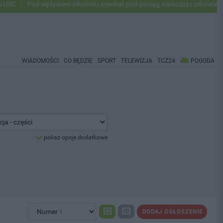
C
Pod wpływem alkoholu wjechał pod pociąg narażając zdrowie i życi
WIADOMOŚCI
CO BĘDZIE
SPORT
TELEWIZJA
TCZ24
POGODA
pokaż opcje dodatkowe
DODAJ OGŁOSZENIE