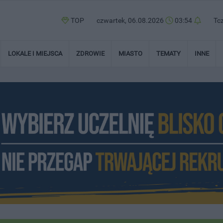
TOP
czwartek, 06.08.2026
03:54
Tc
LOKALE I MIEJSCA
ZDROWIE
MIASTO
TEMATY
INNE