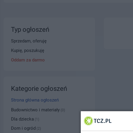
Typ ogłoszeń
Sprzedam, oferuję
Kupię, poszukuję
Oddam za darmo
Kategorie ogłoszeń
Strona główna ogłoszeń
Budownictwo i materiały
(0)
Dla dziecka
(1)
Dom i ogród
(2)