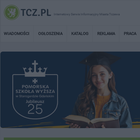
Internetowy Serwis Informacyjny Miasta Tczewa
WIADOMOŚCI
OGŁOSZENIA
KATALOG
REKLAMA
PRACA