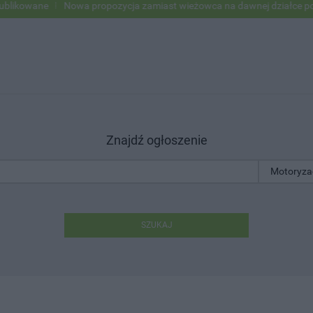
kowane
Nowa propozycja zamiast wieżowca na dawnej działce po US
Znajdź ogłoszenie
SZUKAJ