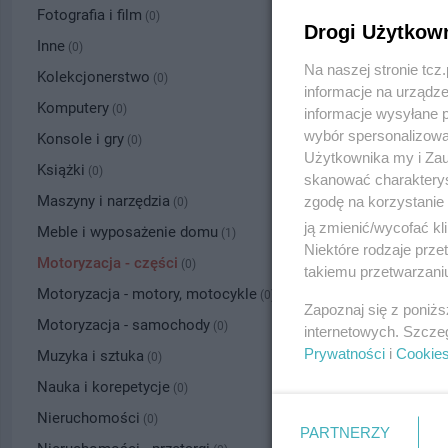
Fotografia i film
(0)
Drogi Użytkow
Inne
(0)
Na naszej stronie tc
Kolekcjonerstwo
(0)
informacje na urządze
Komputery
(0)
informacje wysyłane 
wybór spersonalizowan
Konsole i gry
(0)
Użytkownika my i Zau
Książki
(0)
skanować charakterys
Maszyny i narzędzia
zgodę na korzystanie 
(0)
ją zmienić/wycofać kl
Meble i wyposażenie domu
(1)
Niektóre rodzaje prz
Motoryzacja - części
(0)
takiemu przetwarzaniu
Motoryzacja - motory, motocykle
(0)
Zapoznaj się z poniż
Motoryzacja - samochody
(0)
internetowych. Szcze
Prywatności
i
Cookie
Muzyka i sztuka
(0)
Nauka i korepetycje
(0)
Nieruchomości
(0)
PARTNERZY