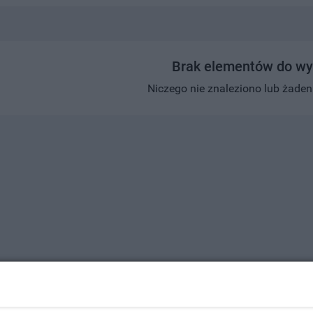
Brak elementów do wy
Niczego nie znaleziono lub żaden w