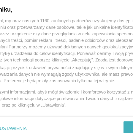
niku,
z.pl, my oraz naszych 1160 zaufanych partnerów uzyskujemy dostęp
niu oraz przetwarzamy dane osobowe, takie jak unikalne identyfikat
przez urządzenie czy dane przeglądania w celu zapewniania sperson
ych treści, pomiar reklam i treści, badanie odbiorców oraz ulepszan
fani Partnerzy możemy używać dokładnych danych geolokalizacyjn
tykę urządzenia do celów identyfikacji. Ponieważ cenimy Twoją pry
z tych technologii poprzez kliknięcie „Akceptuję”. Zgoda jest dobro
ikając przycisk ustawień prywatności znajdujący się w lewym dolny
etwarzania danych nie wymagają zgody użytkownika, ale masz prawo 
. Preferencje będą miały zastosowania tylko na tej witrynie.
szymi informacjami, abyś mógł świadomie i komfortowo korzystać z
gółowe informacje dotyczące przetwarzania Twoich danych znajdzi
s
oraz po kliknięciu w „Ustawienia”.
USTAWIENIA