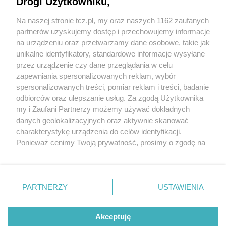
Drogi Użytkowniku,
Na naszej stronie tcz.pl, my oraz naszych 1162 zaufanych
partnerów uzyskujemy dostęp i przechowujemy informacje
na urządzeniu oraz przetwarzamy dane osobowe, takie jak
unikalne identyfikatory, standardowe informacje wysyłane
przez urządzenie czy dane przeglądania w celu
zapewniania spersonalizowanych reklam, wybór
O FIRMIE
POLITYKA PRYWATNOŚCI
HOSTING
spersonalizowanych treści, pomiar reklam i treści, badanie
REKLAMA
WSPÓŁPRACA
RSS
FACEBOOK
KONTAKT
odbiorców oraz ulepszanie usług. Za zgodą Użytkownika
my i Zaufani Partnerzy możemy używać dokładnych
Nasze serwisy
danych geolokalizacyjnych oraz aktywnie skanować
charakterystykę urządzenia do celów identyfikacji.
Aktualności
Muzyka i kultura
Ponieważ cenimy Twoją prywatność, prosimy o zgodę na
Tcz24
Archiwum wydarzeń
korzystanie z tych technologii poprzez kliknięcie
Kronika Policyjna
Telewizja Internetowa
„Akceptuję”. Zgoda jest dobrowolna i zawsze możesz ją
Kalendarz imprez
Sport
zmienić/wycofać klikając przycisk ustawień prywatności
Salony urody i masażu
Żłobki i przedszkola
PARTNERZY
USTAWIENIA
Historia miasta
Zdjęcia miasta
znajdujący się w lewym dolnym rogu strony
. Niektóre
Władze miasta
Zabytki
rodzaje przetwarzania danych nie wymagają zgody
użytkownika, ale masz prawo sprzeciwić się takiemu
Akceptuję
przetwarzaniu. Preferencje będą miały zastosowania tylko