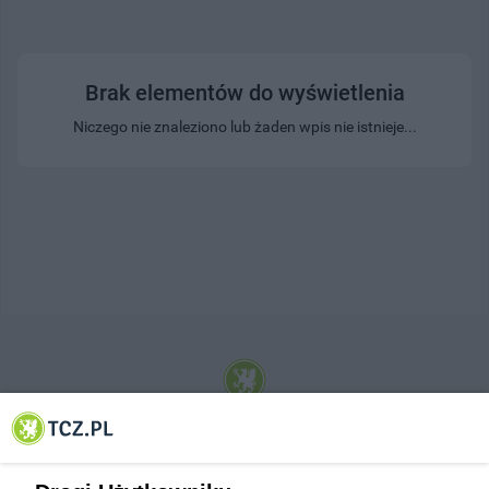
Brak elementów do wyświetlenia
Niczego nie znaleziono lub żaden wpis nie istnieje...
© 2001-2026 Tczew - TCZ.PL Sp. z o.o. Internetowy Serwis Informacyjny Miasta
Tczewa