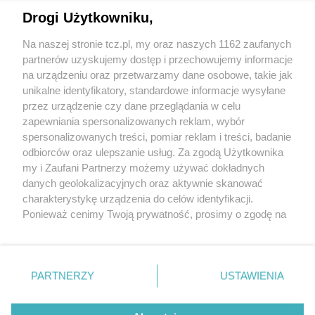
Drogi Użytkowniku,
Na naszej stronie tcz.pl, my oraz naszych 1162 zaufanych
partnerów uzyskujemy dostęp i przechowujemy informacje
na urządzeniu oraz przetwarzamy dane osobowe, takie jak
unikalne identyfikatory, standardowe informacje wysyłane
przez urządzenie czy dane przeglądania w celu
zapewniania spersonalizowanych reklam, wybór
O FIRMIE
POLITYKA PRYWATNOŚCI
HOSTING
spersonalizowanych treści, pomiar reklam i treści, badanie
REKLAMA
WSPÓŁPRACA
RSS
FACEBOOK
KONTAKT
odbiorców oraz ulepszanie usług. Za zgodą Użytkownika
my i Zaufani Partnerzy możemy używać dokładnych
Nasze serwisy
danych geolokalizacyjnych oraz aktywnie skanować
charakterystykę urządzenia do celów identyfikacji.
Aktualności
Muzyka i kultura
Ponieważ cenimy Twoją prywatność, prosimy o zgodę na
Tcz24
Archiwum wydarzeń
korzystanie z tych technologii poprzez kliknięcie
Kronika Policyjna
Telewizja Internetowa
„Akceptuję”. Zgoda jest dobrowolna i zawsze możesz ją
Kalendarz imprez
Sport
zmienić/wycofać klikając przycisk ustawień prywatności
Salony urody i masażu
Żłobki i przedszkola
PARTNERZY
USTAWIENIA
Historia miasta
Zdjęcia miasta
znajdujący się w lewym dolnym rogu strony
. Niektóre
Władze miasta
Zabytki
rodzaje przetwarzania danych nie wymagają zgody
użytkownika, ale masz prawo sprzeciwić się takiemu