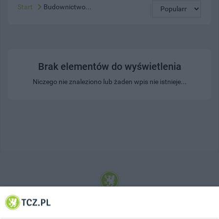
Start
Budownictwo...
Brak elementów do wyświetlenia
Niczego nie znaleziono lub żaden wpis nie istnieje...
© 2001-2026 Tczew - TCZ.PL Sp. z o.o. Internetowy Serwis Informacyjny Miasta
Tczewa