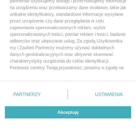
partnerów uzyskujemy dostęp i przechowujemy informacje
na urządzeniu oraz przetwarzamy dane osobowe, takie jak
unikalne identyfikatory, standardowe informacje wysyłane
przez urządzenie czy dane przeglądania w celu
zapewniania spersonalizowanych reklam, wybór
O FIRMIE
POLITYKA PRYWATNOŚCI
HOSTING
spersonalizowanych treści, pomiar reklam i treści, badanie
REKLAMA
WSPÓŁPRACA
RSS
FACEBOOK
KONTAKT
odbiorców oraz ulepszanie usług. Za zgodą Użytkownika
my i Zaufani Partnerzy możemy używać dokładnych
Nasze serwisy
danych geolokalizacyjnych oraz aktywnie skanować
charakterystykę urządzenia do celów identyfikacji.
Aktualności
Muzyka i kultura
Ponieważ cenimy Twoją prywatność, prosimy o zgodę na
Tcz24
Archiwum wydarzeń
korzystanie z tych technologii poprzez kliknięcie
Kronika Policyjna
Telewizja Internetowa
„Akceptuję”. Zgoda jest dobrowolna i zawsze możesz ją
Kalendarz imprez
Sport
zmienić/wycofać klikając przycisk ustawień prywatności
Salony urody i masażu
Żłobki i przedszkola
PARTNERZY
USTAWIENIA
Historia miasta
Zdjęcia miasta
znajdujący się w lewym dolnym rogu strony
. Niektóre
Władze miasta
Zabytki
rodzaje przetwarzania danych nie wymagają zgody
użytkownika, ale masz prawo sprzeciwić się takiemu
Akceptuję
przetwarzaniu. Preferencje będą miały zastosowania tylko
na tej witrynie.
Zainstaluj aplikację Tcz.pl w Google Play:
Android
Zapoznaj się z poniższymi informacjami, abyś mógł