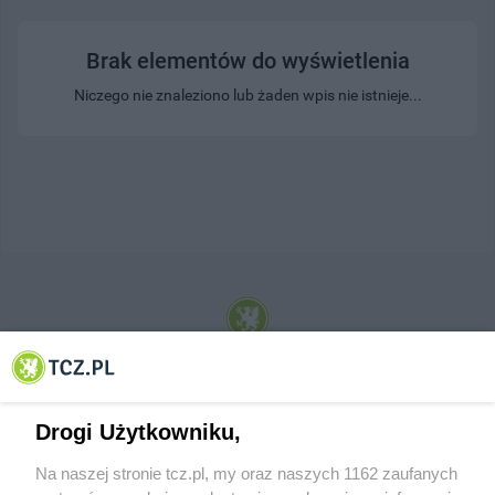
Brak elementów do wyświetlenia
Niczego nie znaleziono lub żaden wpis nie istnieje...
© 2001-2026 Tczew - TCZ.PL Sp. z o.o. Internetowy Serwis Informacyjny Miasta
Tczewa
Drogi Użytkowniku,
Na naszej stronie tcz.pl, my oraz naszych 1162 zaufanych