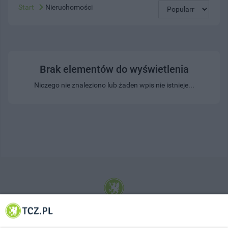
Start
Nieruchomości
Brak elementów do wyświetlenia
Niczego nie znaleziono lub żaden wpis nie istnieje...
© 2001-2026 Tczew - TCZ.PL Sp. z o.o. Internetowy Serwis Informacyjny Miasta
Tczewa