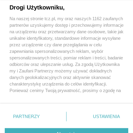
Drogi Użytkowniku,
Na naszej stronie tcz.pl, my oraz naszych 1162 zaufanych
partnerów uzyskujemy dostęp i przechowujemy informacje
na urządzeniu oraz przetwarzamy dane osobowe, takie jak
unikalne identyfikatory, standardowe informacje wysyłane
przez urządzenie czy dane przeglądania w celu
zapewniania spersonalizowanych reklam, wybór
O FIRMIE
POLITYKA PRYWATNOŚCI
HOSTING
spersonalizowanych treści, pomiar reklam i treści, badanie
REKLAMA
WSPÓŁPRACA
RSS
FACEBOOK
KONTAKT
odbiorców oraz ulepszanie usług. Za zgodą Użytkownika
my i Zaufani Partnerzy możemy używać dokładnych
Nasze serwisy
danych geolokalizacyjnych oraz aktywnie skanować
charakterystykę urządzenia do celów identyfikacji.
Aktualności
Muzyka i kultura
Ponieważ cenimy Twoją prywatność, prosimy o zgodę na
Tcz24
Archiwum wydarzeń
korzystanie z tych technologii poprzez kliknięcie
Kronika Policyjna
Telewizja Internetowa
„Akceptuję”. Zgoda jest dobrowolna i zawsze możesz ją
Kalendarz imprez
Sport
zmienić/wycofać klikając przycisk ustawień prywatności
Salony urody i masażu
Żłobki i przedszkola
PARTNERZY
USTAWIENIA
Historia miasta
Zdjęcia miasta
znajdujący się w lewym dolnym rogu strony
. Niektóre
Władze miasta
Zabytki
rodzaje przetwarzania danych nie wymagają zgody
użytkownika, ale masz prawo sprzeciwić się takiemu