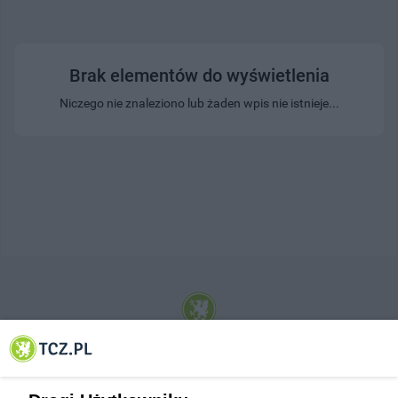
Brak elementów do wyświetlenia
Niczego nie znaleziono lub żaden wpis nie istnieje...
© 2001-2026 Tczew - TCZ.PL Sp. z o.o. Internetowy Serwis Informacyjny Miasta
Tczewa