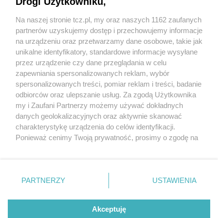
Drogi Użytkowniku,
Na naszej stronie tcz.pl, my oraz naszych 1162 zaufanych
partnerów uzyskujemy dostęp i przechowujemy informacje
na urządzeniu oraz przetwarzamy dane osobowe, takie jak
unikalne identyfikatory, standardowe informacje wysyłane
przez urządzenie czy dane przeglądania w celu
zapewniania spersonalizowanych reklam, wybór
O FIRMIE
POLITYKA PRYWATNOŚCI
HOSTING
spersonalizowanych treści, pomiar reklam i treści, badanie
REKLAMA
WSPÓŁPRACA
RSS
FACEBOOK
KONTAKT
odbiorców oraz ulepszanie usług. Za zgodą Użytkownika
my i Zaufani Partnerzy możemy używać dokładnych
Nasze serwisy
danych geolokalizacyjnych oraz aktywnie skanować
charakterystykę urządzenia do celów identyfikacji.
Aktualności
Muzyka i kultura
Ponieważ cenimy Twoją prywatność, prosimy o zgodę na
Tcz24
Archiwum wydarzeń
korzystanie z tych technologii poprzez kliknięcie
Kronika Policyjna
Telewizja Internetowa
„Akceptuję”. Zgoda jest dobrowolna i zawsze możesz ją
Kalendarz imprez
Sport
zmienić/wycofać klikając przycisk ustawień prywatności
Salony urody i masażu
Żłobki i przedszkola
PARTNERZY
USTAWIENIA
Historia miasta
Zdjęcia miasta
znajdujący się w lewym dolnym rogu strony
. Niektóre
Władze miasta
Zabytki
rodzaje przetwarzania danych nie wymagają zgody
użytkownika, ale masz prawo sprzeciwić się takiemu
Akceptuję
przetwarzaniu. Preferencje będą miały zastosowania tylko