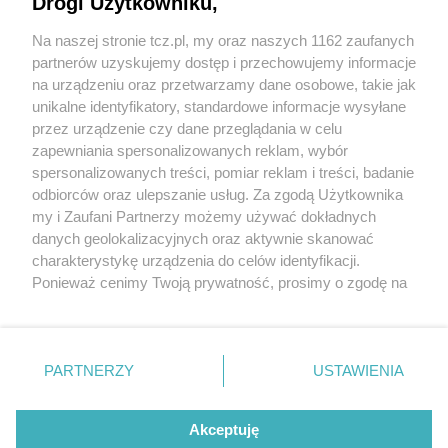
Drogi Użytkowniku,
Na naszej stronie tcz.pl, my oraz naszych 1162 zaufanych
partnerów uzyskujemy dostęp i przechowujemy informacje
na urządzeniu oraz przetwarzamy dane osobowe, takie jak
unikalne identyfikatory, standardowe informacje wysyłane
przez urządzenie czy dane przeglądania w celu
zapewniania spersonalizowanych reklam, wybór
O FIRMIE
POLITYKA PRYWATNOŚCI
HOSTING
spersonalizowanych treści, pomiar reklam i treści, badanie
REKLAMA
WSPÓŁPRACA
RSS
FACEBOOK
KONTAKT
odbiorców oraz ulepszanie usług. Za zgodą Użytkownika
my i Zaufani Partnerzy możemy używać dokładnych
Nasze serwisy
danych geolokalizacyjnych oraz aktywnie skanować
charakterystykę urządzenia do celów identyfikacji.
Aktualności
Muzyka i kultura
Ponieważ cenimy Twoją prywatność, prosimy o zgodę na
Tcz24
Archiwum wydarzeń
korzystanie z tych technologii poprzez kliknięcie
Kronika Policyjna
Telewizja Internetowa
„Akceptuję”. Zgoda jest dobrowolna i zawsze możesz ją
Kalendarz imprez
Sport
zmienić/wycofać klikając przycisk ustawień prywatności
Salony urody i masażu
Żłobki i przedszkola
PARTNERZY
USTAWIENIA
Historia miasta
Zdjęcia miasta
znajdujący się w lewym dolnym rogu strony
. Niektóre
Władze miasta
Zabytki
rodzaje przetwarzania danych nie wymagają zgody
użytkownika, ale masz prawo sprzeciwić się takiemu
Akceptuję
przetwarzaniu. Preferencje będą miały zastosowania tylko