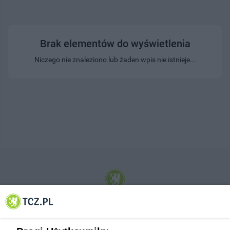
Brak elementów do wyświetlenia
Niczego nie znaleziono lub żaden wpis nie istnieje...
© 2001-2026 Tczew - TCZ.PL Sp. z o.o. Internetowy Serwis Informacyjny Miasta
Tczewa