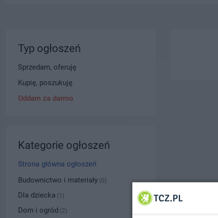
Typ ogłoszeń
Sprzedam, oferuję
Kupię, poszukuję
Oddam za darmo
Kategorie ogłoszeń
Strona główna ogłoszeń
Budownictwo i materiały
(0)
Dla dziecka
(1)
Dom i ogród
(2)