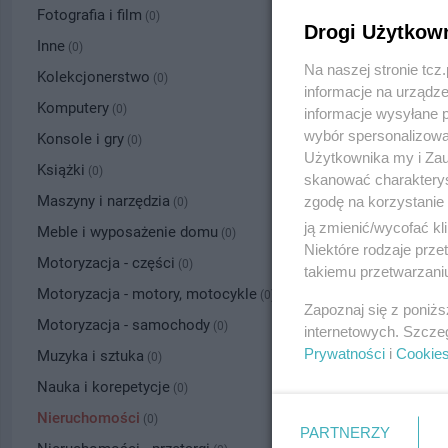
Fotografia i film
(0)
Drogi Użytkow
Inne
(0)
Na naszej stronie tc
Kolekcjonerstwo
(0)
informacje na urządze
Komputery
(0)
informacje wysyłane 
wybór spersonalizowan
Konsole i gry
(0)
Użytkownika my i Zau
Książki
(0)
skanować charakterys
Maszyny i narzędzia
zgodę na korzystanie 
(0)
ją zmienić/wycofać kl
Meble i wyposażenie domu
(0)
Niektóre rodzaje prz
Motoryzacja - części
(0)
takiemu przetwarzaniu
Motoryzacja - motory, motocykle
(0)
Zapoznaj się z poniż
Motoryzacja - samochody
(0)
internetowych. Szcze
Prywatności
i
Cookie
Muzyka i sztuka
(0)
Nauka i korepetycje
(0)
Nieruchomości
(0)
PARTNERZY