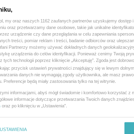
niku,
z.pl, my oraz naszych 1162 zaufanych partnerów uzyskujemy dostęp
niu oraz przetwarzamy dane osobowe, takie jak unikalne identyfikat
przez urządzenie czy dane przeglądania w celu zapewniania sperson
ych treści, pomiar reklam i treści, badanie odbiorców oraz ulepszan
fani Partnerzy możemy używać dokładnych danych geolokalizacyjn
tykę urządzenia do celów identyfikacji. Ponieważ cenimy Twoją pry
z tych technologii poprzez kliknięcie „Akceptuję”. Zgoda jest dobro
ikając przycisk ustawień prywatności znajdujący się w lewym dolny
etwarzania danych nie wymagają zgody użytkownika, ale masz prawo 
. Preferencje będą miały zastosowania tylko na tej witrynie.
szymi informacjami, abyś mógł świadomie i komfortowo korzystać z
gółowe informacje dotyczące przetwarzania Twoich danych znajdzi
s
oraz po kliknięciu w „Ustawienia”.
USTAWIENIA