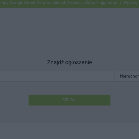
ogle Street View na ulicach Tczewa. Aktualizują mapy
Pod wpływem a
Znajdź ogłoszenie
SZUKAJ