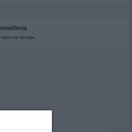
świetlenia
pis nie istnieje...