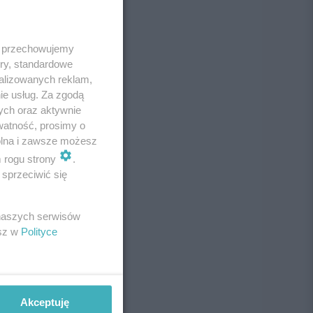
 i przechowujemy
ory, standardowe
alizowanych reklam,
ie usług. Za zgodą
ych oraz aktywnie
watność, prosimy o
wolna i zawsze możesz
m rogu strony
.
sprzeciwić się
 naszych serwisów
esz w
Polityce
Akceptuję