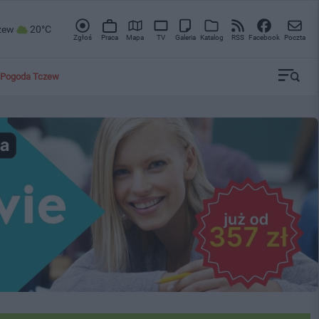
zew
20°C
Zgłoś
Praca
Mapa
TV
Galeria
Katalog
RSS
Facebook
Poczta
Pogoda Tczew