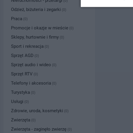
Nieruchomości - przetargi
(0)
Odzież, biżuteria i zegarki
(0)
Praca
(0)
Promocje i okazje w mieście
(0)
Sklepy, hurtownie i firmy
(0)
Sport i rekreacja
(0)
Sprzęt AGD
(0)
Sprzęt audio i wideo
(0)
Sprzęt RTV
(0)
Telefony i akcesoria
(0)
Turystyka
(0)
Usługi
(0)
Zdrowie, uroda, kosmetyki
(0)
Zwierzęta
(0)
Zwierzęta - zaginęło zwierzę
(0)