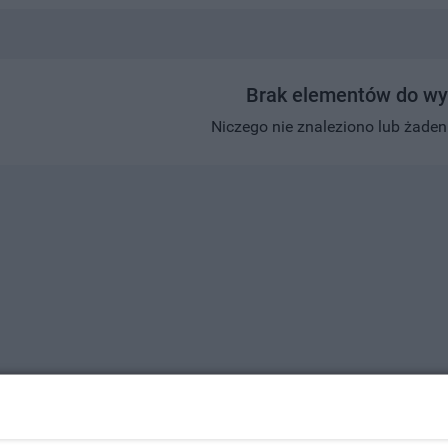
Brak elementów do wy
Niczego nie znaleziono lub żaden w