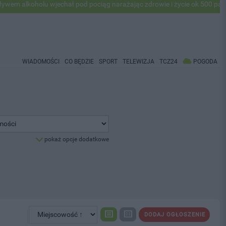
lkoholu wjechał pod pociąg narażając zdrowie i życie ok 500 pasażeró
WIADOMOŚCI
CO BĘDZIE
SPORT
TELEWIZJA
TCZ24
POGODA
pokaż opcje dodatkowe
DODAJ OGŁOSZENIE