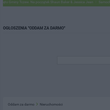
Gminy Tczew. Na początek Shaun Baker & Jessica Jean
Samochody Go
OGŁOSZENIA "ODDAM ZA DARMO"
Oddam za darmo
Nieruchomości