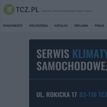
Internetowy Serwis Informacyjny Miasta Tczewa
WIADOMOŚCI
OGŁOSZENIA
KATALOG
REKLAMA
PRACA