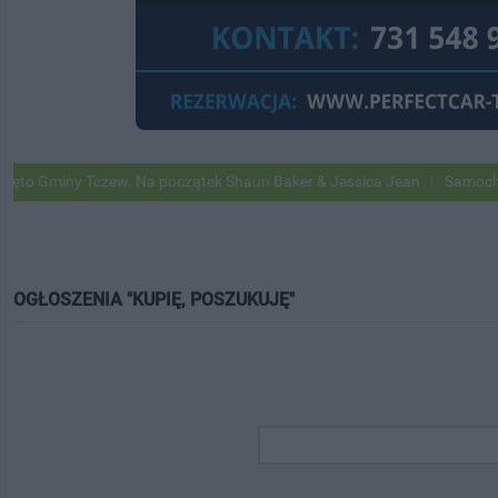
Gminy Tczew. Na początek Shaun Baker & Jessica Jean
Samochody Goo
OGŁOSZENIA "KUPIĘ, POSZUKUJĘ"