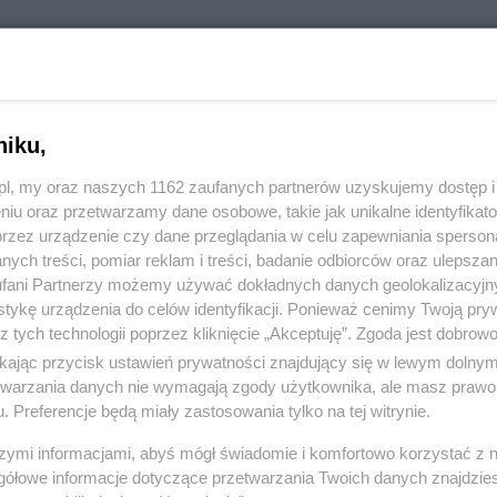
niku,
z.pl, my oraz naszych 1162 zaufanych partnerów uzyskujemy dostęp
niu oraz przetwarzamy dane osobowe, takie jak unikalne identyfikat
przez urządzenie czy dane przeglądania w celu zapewniania sperson
ych treści, pomiar reklam i treści, badanie odbiorców oraz ulepszan
fani Partnerzy możemy używać dokładnych danych geolokalizacyjn
tykę urządzenia do celów identyfikacji. Ponieważ cenimy Twoją pry
z tych technologii poprzez kliknięcie „Akceptuję”. Zgoda jest dobro
ikając przycisk ustawień prywatności znajdujący się w lewym dolny
etwarzania danych nie wymagają zgody użytkownika, ale masz prawo 
. Preferencje będą miały zastosowania tylko na tej witrynie.
szymi informacjami, abyś mógł świadomie i komfortowo korzystać z
gółowe informacje dotyczące przetwarzania Twoich danych znajdzi