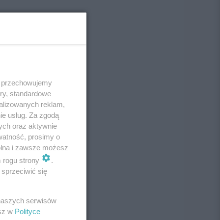
 i przechowujemy
ory, standardowe
alizowanych reklam,
ie usług. Za zgodą
ych oraz aktywnie
watność, prosimy o
wolna i zawsze możesz
m rogu strony
.
sprzeciwić się
 naszych serwisów
esz w
Polityce