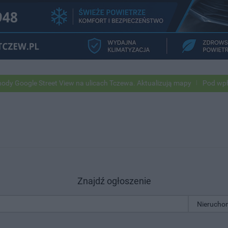
gle Street View na ulicach Tczewa. Aktualizują mapy
Pod wpływem al
Znajdź ogłoszenie