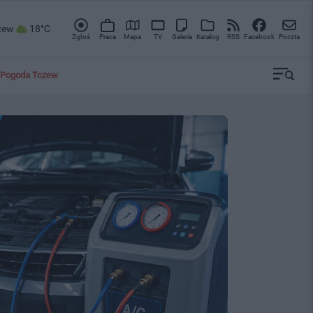
zew
18°C
Zgłoś
Praca
Mapa
TV
Galeria
Katalog
RSS
Facebook
Poczta
Pogoda Tczew