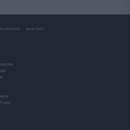
FACEBOOK
KONTAKT
omiczne
luby
ie
iasta
 Tczew