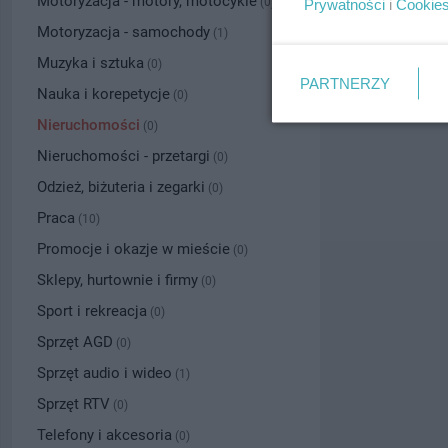
Motoryzacja - motory, motocykle
(0)
Prywatności
i
Cookie
Motoryzacja - samochody
(1)
Muzyka i sztuka
(0)
PARTNERZY
Nauka i korepetycje
(0)
Nieruchomości
(0)
Nieruchomości - przetargi
(0)
Odzież, biżuteria i zegarki
(0)
Praca
(10)
Promocje i okazje w mieście
(0)
Sklepy, hurtownie i firmy
(0)
Sport i rekreacja
(0)
Sprzęt AGD
(0)
Sprzęt audio i wideo
(1)
Sprzęt RTV
(0)
Telefony i akcesoria
(0)