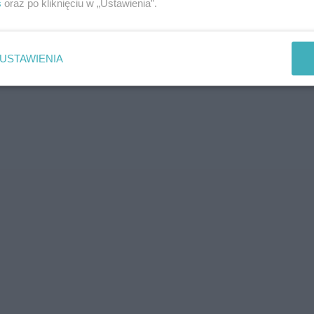
s
oraz po kliknięciu w „Ustawienia”.
USTAWIENIA