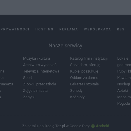
 PRYWATNOŚCI
HOSTING
REKLAMA
WSPÓŁPRACA
RSS
Nasze serwisy
Muzyka i kultura
Katalog firm i instytucji
Lokale
Archiwum wydarzeń
Sprzedam, oferuję
gastron
jna
Telewizja Internetowa
Kupię, poszukuję
Puby i k
rez
Sport
Oddam za darmo
Kawiarn
i masażu
Żłobki i przedszkola
Lekarze i szpitale
Noclegi
a
Zdjęcia miasta
Schody
Apteki
a
Zabytki
Kościoły
Mapa m
Pogoda
Zainstaluj aplikację Tcz.pl w Google Play:
Android