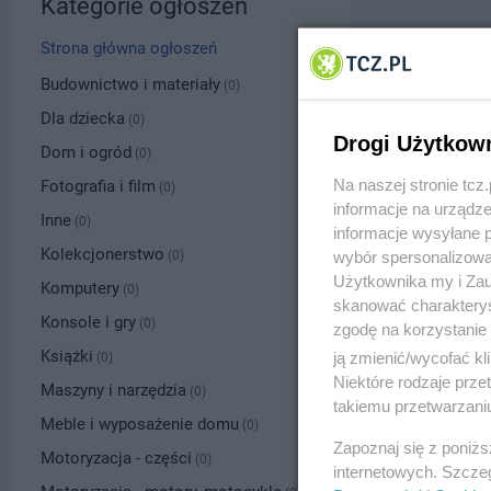
Kategorie ogłoszeń
Strona główna ogłoszeń
Budownictwo i materiały
(0)
Dla dziecka
(0)
Drogi Użytkow
Dom i ogród
(0)
Na naszej stronie tc
Fotografia i film
(0)
informacje na urządze
Inne
(0)
informacje wysyłane 
Kolekcjonerstwo
wybór spersonalizowan
(0)
Użytkownika my i Zau
Komputery
(0)
skanować charakterys
Konsole i gry
(0)
zgodę na korzystanie 
Książki
ją zmienić/wycofać kl
(0)
Niektóre rodzaje prz
Maszyny i narzędzia
(0)
takiemu przetwarzaniu
Meble i wyposażenie domu
(0)
Zapoznaj się z poniż
Motoryzacja - części
(0)
internetowych. Szcze