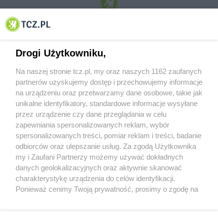
© 2001-2026 Tczew - TCZ.PL Sp. z o.o. Internetowy Serwis Informacyjny Miasta
Tczewa
Drogi Użytkowniku,
Na naszej stronie tcz.pl, my oraz naszych 1162 zaufanych
partnerów uzyskujemy dostęp i przechowujemy informacje
na urządzeniu oraz przetwarzamy dane osobowe, takie jak
unikalne identyfikatory, standardowe informacje wysyłane
przez urządzenie czy dane przeglądania w celu
zapewniania spersonalizowanych reklam, wybór
O FIRMIE
POLITYKA PRYWATNOŚCI
HOSTING
spersonalizowanych treści, pomiar reklam i treści, badanie
REKLAMA
WSPÓŁPRACA
RSS
FACEBOOK
KONTAKT
odbiorców oraz ulepszanie usług. Za zgodą Użytkownika
my i Zaufani Partnerzy możemy używać dokładnych
Nasze serwisy
danych geolokalizacyjnych oraz aktywnie skanować
charakterystykę urządzenia do celów identyfikacji.
Aktualności
Muzyka i kultura
Ponieważ cenimy Twoją prywatność, prosimy o zgodę na
Tcz24
Archiwum wydarzeń
korzystanie z tych technologii poprzez kliknięcie
Kronika Policyjna
Telewizja Internetowa
„Akceptuję”. Zgoda jest dobrowolna i zawsze możesz ją
Kalendarz imprez
Sport