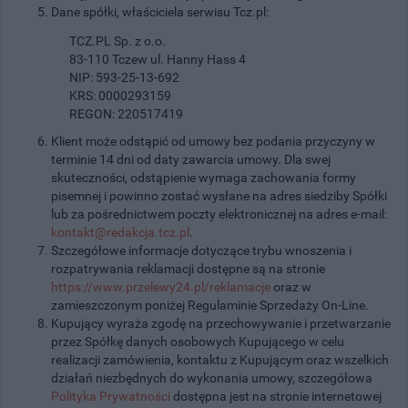
Dane spółki, właściciela serwisu Tcz.pl:
TCZ.PL Sp. z o.o.
83-110 Tczew ul. Hanny Hass 4
NIP: 593-25-13-692
KRS: 0000293159
REGON: 220517419
Klient może odstąpić od umowy bez podania przyczyny w
terminie 14 dni od daty zawarcia umowy. Dla swej
skuteczności, odstąpienie wymaga zachowania formy
pisemnej i powinno zostać wysłane na adres siedziby Spółki
lub za pośrednictwem poczty elektronicznej na adres e-mail:
kontakt@redakcja.tcz.pl
.
Szczegółowe informacje dotyczące trybu wnoszenia i
rozpatrywania reklamacji dostępne są na stronie
https://www.przelewy24.pl/reklamacje
oraz w
zamieszczonym poniżej Regulaminie Sprzedaży On-Line.
Kupujący wyraża zgodę na przechowywanie i przetwarzanie
przez Spółkę danych osobowych Kupującego w celu
realizacji zamówienia, kontaktu z Kupującym oraz wszelkich
działań niezbędnych do wykonania umowy, szczegółowa
Polityka Prywatności
dostępna jest na stronie internetowej