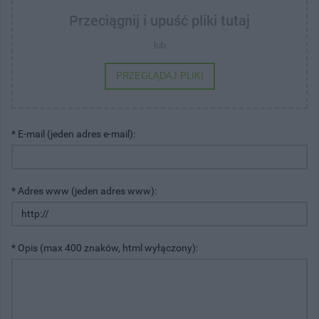
Przeciągnij i upuść pliki tutaj
lub
PRZEGLĄDAJ PLIKI
* E-mail (jeden adres e-mail):
* Adres www (jeden adres www):
* Opis (max 400 znaków, html wyłączony):