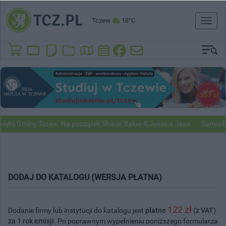
Tczew
18°C
Toggl
naviga
to Gminy Tczew. Na początek Shaun Baker & Jessica Jean
Samochody
DODAJ DO KATALOGU (WERSJA PŁATNA)
122 zł
Dodanie firmy lub instytucji do katalogu jest
płatne
(z VAT)
za 1 rok emisji
. Po poprawnym wypełnieniu poniższego formularza