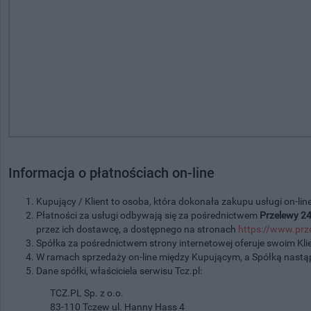
Informacja o płatnościach on-line
Kupujący / Klient to osoba, która dokonała zakupu usługi on-line
Płatności za usługi odbywają się za pośrednictwem
Przelewy 2
przez ich dostawcę, a dostępnego na stronach
https://www.prz
Spółka za pośrednictwem strony internetowej oferuje swoim Kli
W ramach sprzedaży on-line między Kupującym, a Spółką nastą
Dane spółki, właściciela serwisu Tcz.pl:
TCZ.PL Sp. z o.o.
83-110 Tczew ul. Hanny Hass 4