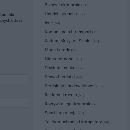
Biznes i ekonomia
(81)
Handel i usługi
okonaniu
(1067)
nych). Jeśli
Inne
(60)
Komunikacja i transport
(155)
Kultura, Muzyka i Sztuka
(46)
Moda i uroda
(93)
Nieruchomości
(23)
Oświata i nauka
(97)
Prawo i podatki
(62)
Produkcja i budownictwo
(205)
Reklama i media
(51)
Rozrywka i gastronomia
(70)
Sport i rekreacja
(23)
Telekomunikacja i komputery
(60)