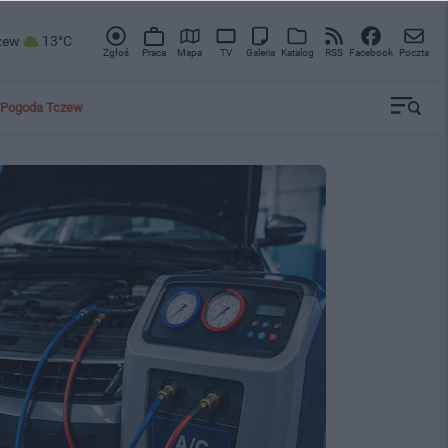
zew
13°C
Zgłoś
Praca
Mapa
TV
Galeria
Katalog
RSS
Facebook
Poczta
Pogoda Tczew