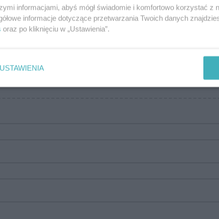
szymi informacjami, abyś mógł świadomie i komfortowo korzystać z
gółowe informacje dotyczące przetwarzania Twoich danych znajdzi
s
oraz po kliknięciu w „Ustawienia”.
gnij i upuść pliki tutaj
lub
USTAWIENIA
PRZEGLĄDAJ PLIKI