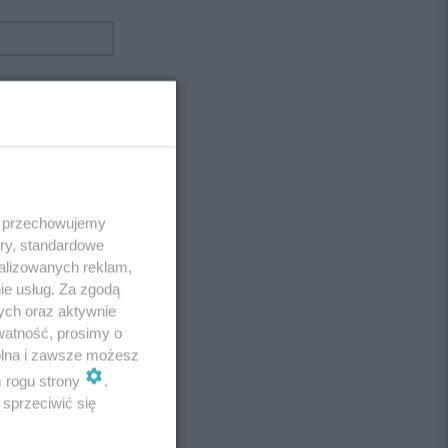
 i przechowujemy
ory, standardowe
alizowanych reklam,
ie usług. Za zgodą
ych oraz aktywnie
watność, prosimy o
wolna i zawsze możesz
m rogu strony
.
sprzeciwić się