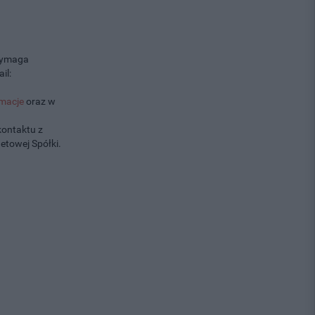
 wymaga
il:
amacje
oraz w
kontaktu z
netowej Spółki.