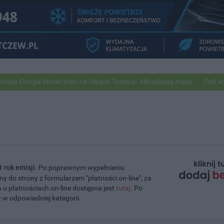
le Street View na ulicach Tczewa. Aktualizują mapy
Pod wpływem alk
1 rok emisji
. Po poprawnym wypełnieniu
 do strony z formularzem "płatności on-line", za
o płatnościach on-line dostępna jest
tutaj
. Po
w odpowiedniej kategorii.