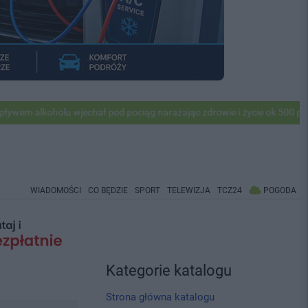
oholu wjechał pod pociąg narażając zdrowie i życie ok 500 pasażerów!
WIADOMOŚCI
CO BĘDZIE
SPORT
TELEWIZJA
TCZ24
POGODA
Kategorie katalogu
Strona główna katalogu