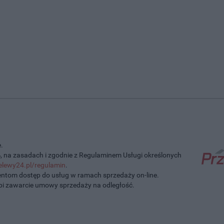
.
4
, na zasadach i zgodnie z Regulaminem Usługi określonych
elewy24.pl/regulamin
.
entom dostęp do usług w ramach sprzedaży on-line.
pi zawarcie umowy sprzedaży na odległość.