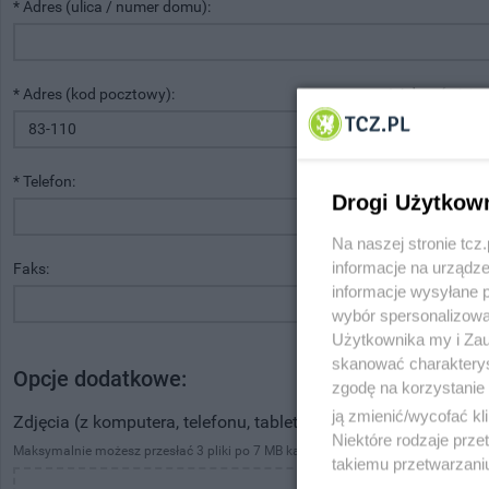
* Adres (ulica / numer domu):
* Adres (kod pocztowy):
* Adres (miejs
* Telefon:
Drogi Użytkow
Na naszej stronie tc
informacje na urządze
Faks:
informacje wysyłane 
wybór spersonalizowan
Użytkownika my i Zau
skanować charakterys
Opcje dodatkowe:
zgodę na korzystanie 
ją zmienić/wycofać kl
Zdjęcia (z komputera, telefonu, tabletu)
Niektóre rodzaje prz
Maksymalnie możesz przesłać 3 pliki po 7 MB każdy. Dozwolone formaty plików to
takiemu przetwarzaniu