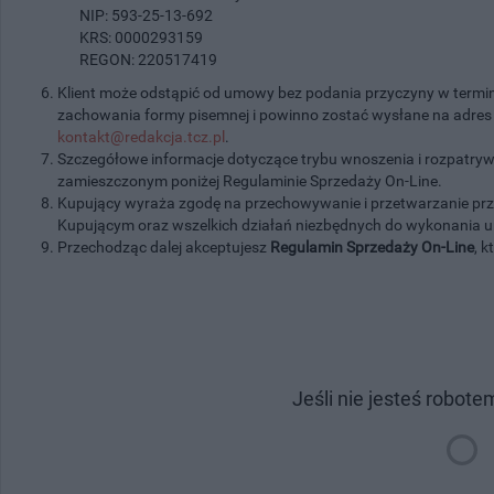
NIP: 593-25-13-692
KRS: 0000293159
REGON: 220517419
Klient może odstąpić od umowy bez podania przyczyny w termin
zachowania formy pisemnej i powinno zostać wysłane na adres si
kontakt@redakcja.tcz.pl
.
Szczegółowe informacje dotyczące trybu wnoszenia i rozpatryw
zamieszczonym poniżej Regulaminie Sprzedaży On-Line.
Kupujący wyraża zgodę na przechowywanie i przetwarzanie prz
Kupującym oraz wszelkich działań niezbędnych do wykonania
Przechodząc dalej akceptujesz
Regulamin Sprzedaży On-Line
, k
Jeśli nie jesteś robotem