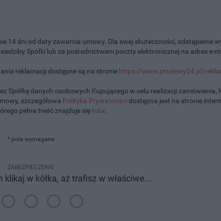
ie 14 dni od daty zawarcia umowy. Dla swej skuteczności, odstąpienie
edziby Spółki lub za pośrednictwem poczty elektronicznej na adres e-ma
ania reklamacji dostępne są na stronie
https://www.przelewy24.pl/rekl
ez Spółkę danych osobowych Kupującego w celu realizacji zamówienia, 
 umowy, szczegółowa
Polityka Prywatności
dostępna jest na stronie inter
tórego pełna treść znajduje się
tutaj
.
* pola wymagane
ZABEZPIECZENIE
 klikaj w kółka, aż trafisz w właściwe...