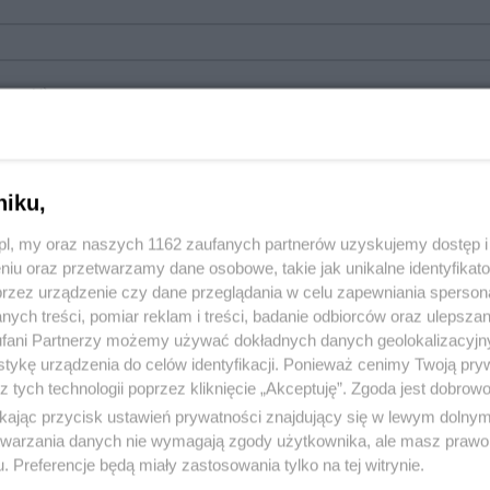
cowość):
niku,
z.pl, my oraz naszych 1162 zaufanych partnerów uzyskujemy dostęp
niu oraz przetwarzamy dane osobowe, takie jak unikalne identyfikat
przez urządzenie czy dane przeglądania w celu zapewniania sperson
ych treści, pomiar reklam i treści, badanie odbiorców oraz ulepszan
fani Partnerzy możemy używać dokładnych danych geolokalizacyjn
tykę urządzenia do celów identyfikacji. Ponieważ cenimy Twoją pry
z tych technologii poprzez kliknięcie „Akceptuję”. Zgoda jest dobro
ikając przycisk ustawień prywatności znajdujący się w lewym dolny
etwarzania danych nie wymagają zgody użytkownika, ale masz prawo 
: jpg, jpeg
. Preferencje będą miały zastosowania tylko na tej witrynie.