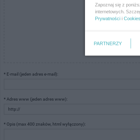
Zapoznaj się z poniż
internetowych. Szcze
Prywatności
i
Cookie
Przecią
PARTNERZY
* E-mail (jeden adres e-mail):
* Adres www (jeden adres www):
* Opis (max 400 znaków, html wyłączony):