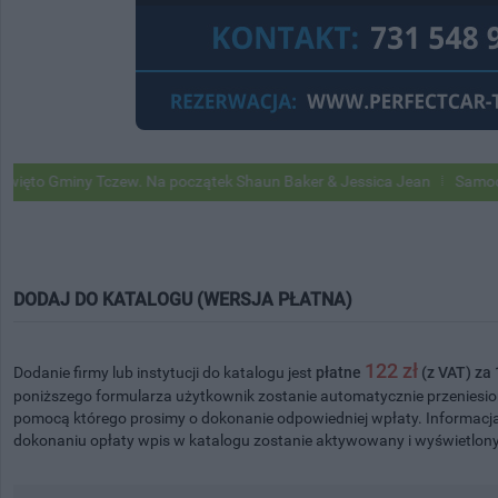
iny Tczew. Na początek Shaun Baker & Jessica Jean
Samochody Goog
DODAJ DO KATALOGU (WERSJA PŁATNA)
122 zł
Dodanie firmy lub instytucji do katalogu jest
płatne
(z VAT) za 
poniższego formularza użytkownik zostanie automatycznie przeniesiony
pomocą którego prosimy o dokonanie odpowiedniej wpłaty. Informacja 
dokonaniu opłaty wpis w katalogu zostanie aktywowany i wyświetlony 