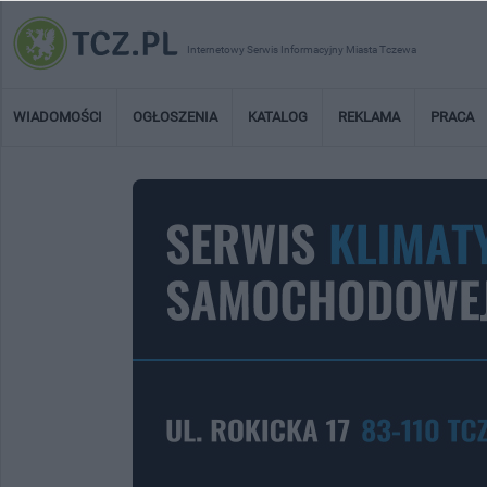
Internetowy Serwis Informacyjny Miasta Tczewa
WIADOMOŚCI
OGŁOSZENIA
KATALOG
REKLAMA
PRACA