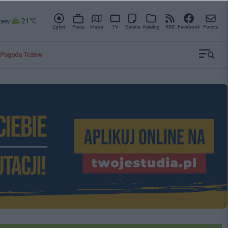
zew
21°C
Zgłoś
Praca
Mapa
TV
Galeria
Katalog
RSS
Facebook
Poczta
Pogoda Tczew