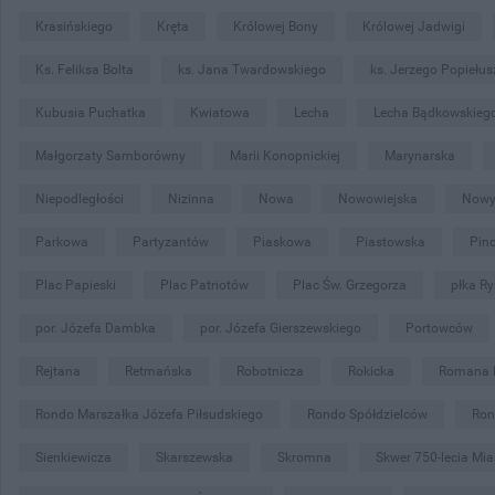
Krasińskiego
Kręta
Królowej Bony
Królowej Jadwigi
Ks. Feliksa Bolta
ks. Jana Twardowskiego
ks. Jerzego Popiełus
Kubusia Puchatka
Kwiatowa
Lecha
Lecha Bądkowskieg
Małgorzaty Samborówny
Marii Konopnickiej
Marynarska
Niepodległości
Nizinna
Nowa
Nowowiejska
Nowy
Parkowa
Partyzantów
Piaskowa
Piastowska
Pin
Plac Papieski
Plac Patriotów
Plac Św. Grzegorza
płka Ry
por. Józefa Dambka
por. Józefa Gierszewskiego
Portowców
Rejtana
Retmańska
Robotnicza
Rokicka
Romana 
Rondo Marszałka Józefa Piłsudskiego
Rondo Spółdzielców
Ron
Sienkiewicza
Skarszewska
Skromna
Skwer 750-lecia Mi