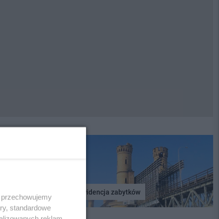
Ewidencja zabytków
 i przechowujemy
ory, standardowe
alizowanych reklam,