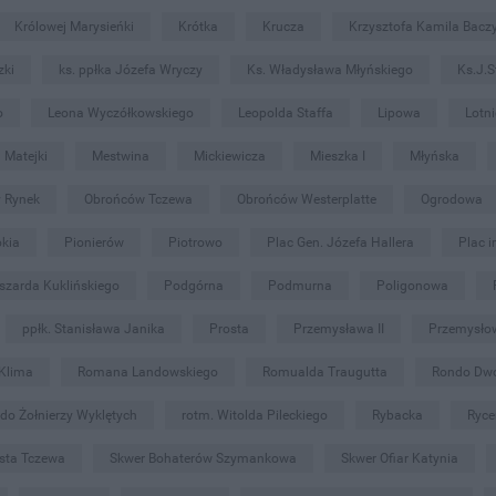
Królowej Marysieńki
Krótka
Krucza
Krzysztofa Kamila Bacz
zki
ks. ppłka Józefa Wryczy
Ks. Władysława Młyńskiego
Ks.J.S
o
Leona Wyczółkowskiego
Leopolda Staffa
Lipowa
Lotn
Matejki
Mestwina
Mickiewicza
Mieszka I
Młyńska
 Rynek
Obrońców Tczewa
Obrońców Westerplatte
Ogrodowa
okia
Pionierów
Piotrowo
Plac Gen. Józefa Hallera
Plac i
szarda Kuklińskiego
Podgórna
Podmurna
Poligonowa
ppłk. Stanisława Janika
Prosta
Przemysława II
Przemysło
Klima
Romana Landowskiego
Romualda Traugutta
Rondo Dw
do Żołnierzy Wyklętych
rotm. Witolda Pileckiego
Rybacka
Ryce
asta Tczewa
Skwer Bohaterów Szymankowa
Skwer Ofiar Katynia