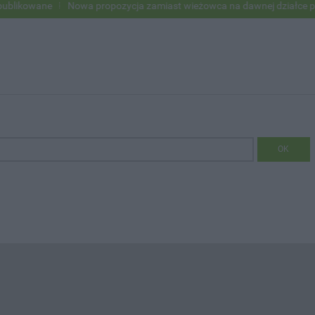
wane
Nowa propozycja zamiast wieżowca na dawnej działce po USC
OK