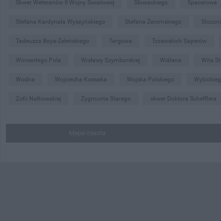
Skwer Weteranów II Wojny Światowej
Słowackiego
Spacerowa
Stefana Kardynała Wyszyńskiego
Stefana Żeromskiego
Stoczn
Tadeusza Boya-Żeleńskiego
Targowa
Tczewskich Saperów
Wincentego Pola
Wisławy Szymborskiej
Wiślana
Wita S
Wodna
Wojciecha Kossaka
Wojska Polskiego
Wybickie
Zofii Nałkowskiej
Zygmunta Starego
skwer Doktora Schefflera
Mapa miasta