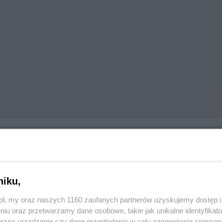
niku,
formacji Przestrzennej
Odkrywaj Tczew
z.pl, my oraz naszych 1160 zaufanych partnerów uzyskujemy dostęp
niu oraz przetwarzamy dane osobowe, takie jak unikalne identyfikat
przez urządzenie czy dane przeglądania w celu zapewniania sperson