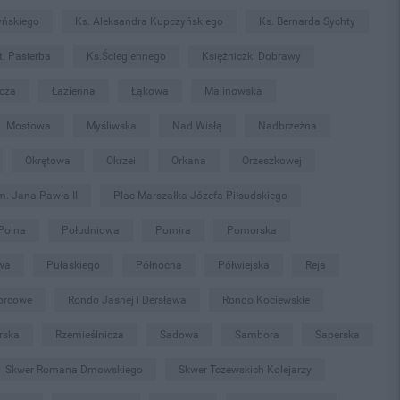
yńskiego
Ks. Aleksandra Kupczyńskiego
Ks. Bernarda Sychty
t. Pasierba
Ks.Ściegiennego
Księżniczki Dobrawy
icza
Łazienna
Łąkowa
Malinowska
Mostowa
Myśliwska
Nad Wisłą
Nadbrzeżna
Okrętowa
Okrzei
Orkana
Orzeszkowej
m. Jana Pawła II
Plac Marszałka Józefa Piłsudskiego
Polna
Południowa
Pomira
Pomorska
wa
Pułaskiego
Północna
Półwiejska
Reja
orcowe
Rondo Jasnej i Dersława
Rondo Kociewskie
rska
Rzemieślnicza
Sadowa
Sambora
Saperska
Skwer Romana Dmowskiego
Skwer Tczewskich Kolejarzy