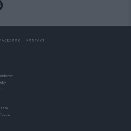
FACEBOOK
KONTAKT
omiczne
luby
ie
iasta
 Tczew