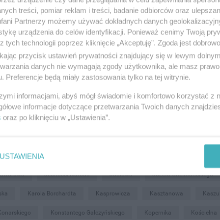
ych treści, pomiar reklam i treści, badanie odbiorców oraz ulepszan
fani Partnerzy możemy używać dokładnych danych geolokalizacyjn
tykę urządzenia do celów identyfikacji. Ponieważ cenimy Twoją pry
Al. Zwycięstwa
Aleja Kociewska
Aleja Solidarności
Aleks
z tych technologii poprzez kliknięcie „Akceptuję”. Zgoda jest dobro
ikając przycisk ustawień prywatności znajdujący się w lewym dolny
ackiego
Biskupa Konstantyna Dominika
Bolesława Chrobrego
etwarzania danych nie wymagają zgody użytkownika, ale masz prawo 
. Preferencje będą miały zastosowania tylko na tej witrynie.
Ceglarska
Chłodna
Chłopska
Chopina
Christiana Ande
szymi informacjami, abyś mógł świadomie i komfortowo korzystać z
Dworcowa
Działkowa
Elżbiety
Fabryczna
Flisak
gółowe informacje dotyczące przetwarzania Twoich danych znajdzi
s
oraz po kliknięciu w „Ustawienia”.
ka
Gen. Bema
Gen. Władysława Sikorskiego
Generała Bora - K
unwaldzka
Gryfa Pomorskiego
Hanny Hass
Harcerska
I
obieskiego
Jana Stanisławskiego
Jana z Kolna
Janusza Korc
USTAWIENIA
Jaworowa
Jedności Narodu
Jodłowa
Józefa Chełmońskiego
ska
Karola Borchardta
Kasprowicza
Kasztanowa
Kaszu
Konarskiego
Konstantego Gałczyńskiego
Kopernika
Kościelna