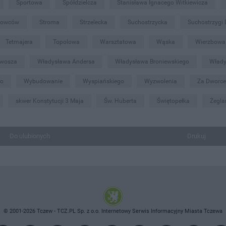
Sportowa
Spółdzielcza
Stanisława Ignacego Witkiewicza
iowców
Stroma
Strzelecka
Suchostrzycka
Suchostrzygi
Tetmajera
Topolowa
Warsztatowa
Wąska
Wierzbowa
twosza
Władysława Andersa
Władysława Broniewskiego
Włady
go
Wybudowanie
Wyspiańskiego
Wyzwolenia
Za Dworc
skwer Konstytucji 3 Maja
Św. Huberta
Świętopełka
Żegla
Do ulubionych
Drukuj
© 2001-2026 Tczew - TCZ.PL Sp. z o.o. Internetowy Serwis Informacyjny Miasta Tczewa