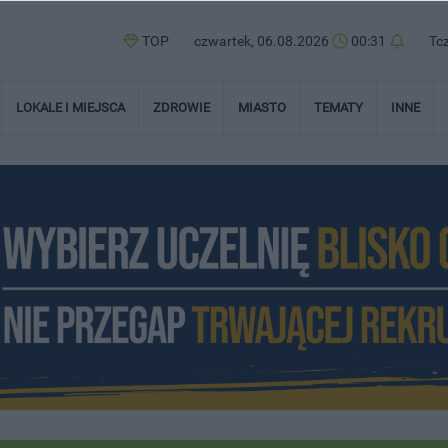
TOP
czwartek, 06.08.2026
00:31
Tc
LOKALE I MIEJSCA
ZDROWIE
MIASTO
TEMATY
INNE