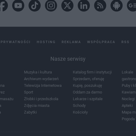
 PRYWATNOŚCI
HOSTING
REKLAMA
WSPÓŁPRACA
RSS
Nasze serwisy
Muzyka i kultura
Katalog firm i instytucji
Lokale
Archiwum wydarzeń
Sprzedam, oferuję
gastron
jna
Telewizja Internetowa
Kupię, poszukuję
Puby i k
rez
Sport
Oddam za darmo
Kawiarn
i masażu
Żłobki i przedszkola
Lekarze i szpitale
Noclegi
a
Zdjęcia miasta
Schody
Apteki
a
Zabytki
Kościoły
Mapa m
Pogoda