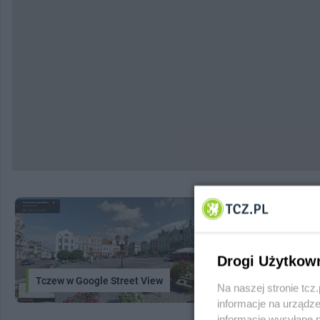
Drogi Użytkow
Tczew w Google Street View
System In
Na naszej stronie tc
informacje na urządze
informacje wysyłane 