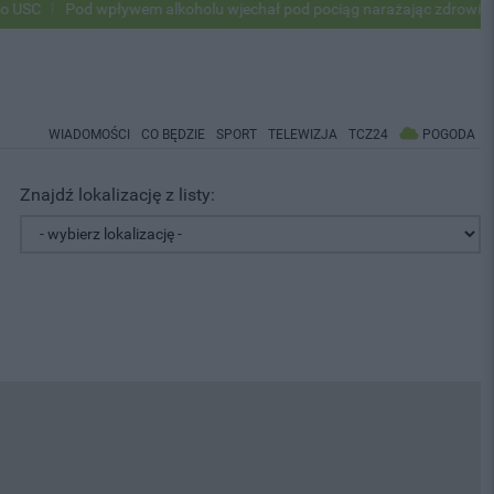
Pod wpływem alkoholu wjechał pod pociąg narażając zdrowie i życie 
WIADOMOŚCI
CO BĘDZIE
SPORT
TELEWIZJA
TCZ24
POGODA
Znajdź lokalizację z listy: