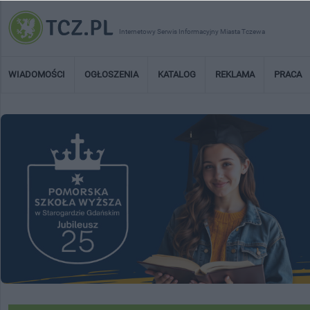
Internetowy Serwis Informacyjny Miasta Tczewa
WIADOMOŚCI
OGŁOSZENIA
KATALOG
REKLAMA
PRACA