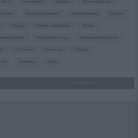
Stara
Starowiejska
Staszica
Stefana Batorego
 Dworzec
Szewczyka Dratewki
Szkoły Morskiej
Szyprów
Wigury
Wiktora Jagalskiego
Wilcza
sława Jagiełły
Władysława Jurgo
Władysława Reymonta
em
Za Portem
Zamkowa
Zielona
rska
Żuławska
Żwirki
Prześlij dalej