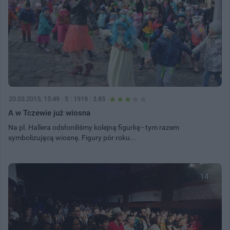
20.03.2015, 15:49
5
1919
3.85
A w Tczewie już wiosna
Na pl. Hallera odsłoniliśmy kolejną figurkę - tym razem
symbolizującą wiosnę. Figury pór roku...
14