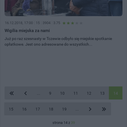
16.12.2018, 17:00
15
3904
3.75
Wigilia miejska za nami
Już po raz szesnasty w Tczewie odbyło się miejskie spotkanie
opłatkowe. Jest ono adresowane do wszystkich...
...
9
10
11
12
13
14
15
16
17
18
19
...
strona 14 z
39