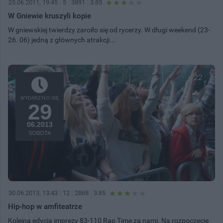
25.06.2011, 19:45
5
3891
3.85
W Gniewie kruszyli kopie
W gniewskiej twierdzy zaroiło się od rycerzy. W długi weekend (23-
26. 06) jedną z głównych atrakcji...
22
WYDARZYŁO SIĘ
29
06.2013
SOBOTA
30.06.2013, 13:43
12
2868
3.85
Hip-hop w amfiteatrze
Kolejna edycja imprezy 83-110 Rap Time za nami. Na rozpoczęcie