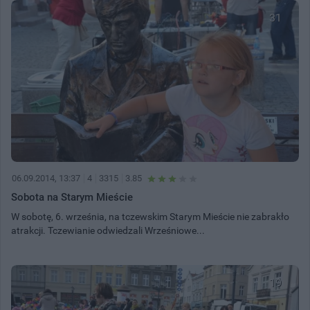
31
06.09.2014, 13:37
4
3315
3.85
Sobota na Starym Mieście
W sobotę, 6. września, na tczewskim Starym Mieście nie zabrakło
atrakcji. Tczewianie odwiedzali Wrześniowe...
19