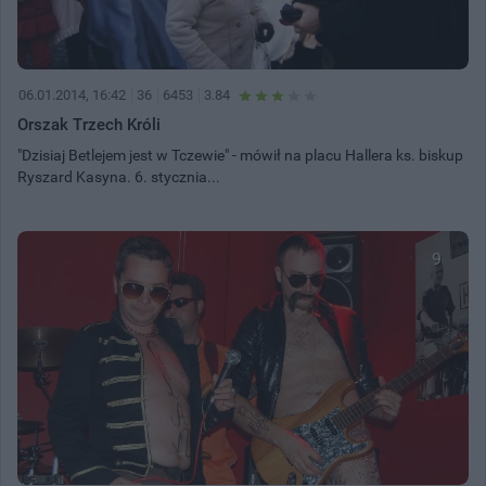
06.01.2014, 16:42
36
6453
3.84
Orszak Trzech Króli
"Dzisiaj Betlejem jest w Tczewie" - mówił na placu Hallera ks. biskup
Ryszard Kasyna. 6. stycznia...
9