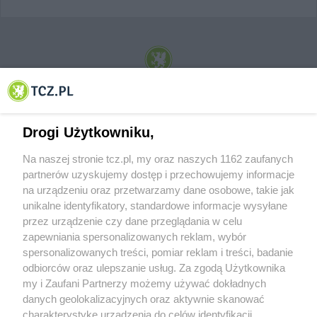
© 2001-2026 Tczew - TCZ.PL Sp. z o.o. Internetowy Serwis Informacyjny Miasta
Tczewa
Drogi Użytkowniku,
Na naszej stronie tcz.pl, my oraz naszych 1162 zaufanych
partnerów uzyskujemy dostęp i przechowujemy informacje
na urządzeniu oraz przetwarzamy dane osobowe, takie jak
unikalne identyfikatory, standardowe informacje wysyłane
przez urządzenie czy dane przeglądania w celu
zapewniania spersonalizowanych reklam, wybór
O FIRMIE
POLITYKA PRYWATNOŚCI
HOSTING
spersonalizowanych treści, pomiar reklam i treści, badanie
REKLAMA
WSPÓŁPRACA
RSS
FACEBOOK
KONTAKT
odbiorców oraz ulepszanie usług. Za zgodą Użytkownika
my i Zaufani Partnerzy możemy używać dokładnych
Nasze serwisy
danych geolokalizacyjnych oraz aktywnie skanować
charakterystykę urządzenia do celów identyfikacji.