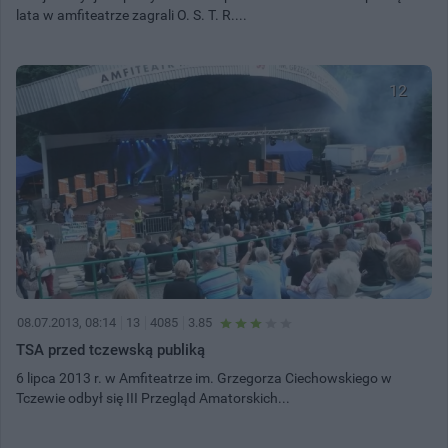
lata w amfiteatrze zagrali O. S. T. R....
12
08.07.2013, 08:14
13
4085
3.85
TSA przed tczewską publiką
6 lipca 2013 r. w Amfiteatrze im. Grzegorza Ciechowskiego w
Tczewie odbył się III Przegląd Amatorskich...