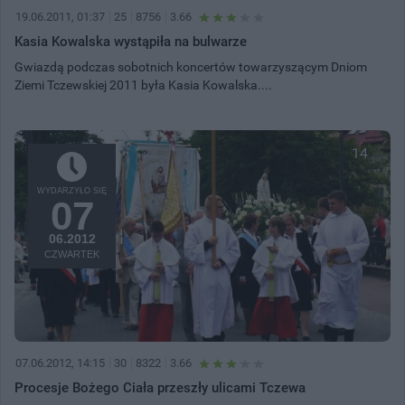
19.06.2011, 01:37
25
8756
3.66
Kasia Kowalska wystąpiła na bulwarze
Gwiazdą podczas sobotnich koncertów towarzyszącym Dniom
Ziemi Tczewskiej 2011 była Kasia Kowalska....
14
WYDARZYŁO SIĘ
07
06.2012
CZWARTEK
07.06.2012, 14:15
30
8322
3.66
Procesje Bożego Ciała przeszły ulicami Tczewa