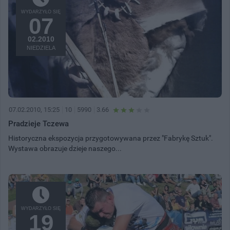
WYDARZYŁO SIĘ
07
02.2010
NIEDZIELA
07.02.2010, 15:25
10
5990
3.66
Pradzieje Tczewa
Historyczna ekspozycja przygotowywana przez "Fabrykę Sztuk".
Wystawa obrazuje dzieje naszego...
7
WYDARZYŁO SIĘ
19