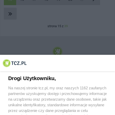
strona 15 z
39
© 2001-2026 Tczew - TCZ.PL Sp. z o.o. Internetowy Serwis Informacyjny Miasta
Tczewa
Drogi Użytkowniku,
Na naszej stronie tcz.pl, my oraz naszych 1162 zaufanych
partnerów uzyskujemy dostęp i przechowujemy informacje
na urządzeniu oraz przetwarzamy dane osobowe, takie jak
unikalne identyfikatory, standardowe informacje wysyłane
przez urządzenie czy dane przeglądania w celu