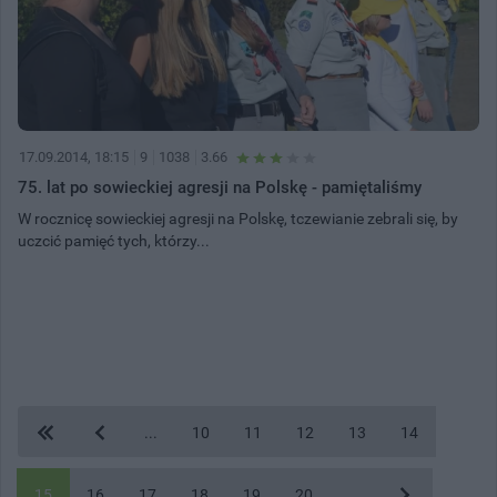
17.09.2014, 18:15
9
1038
3.66
75. lat po sowieckiej agresji na Polskę - pamiętaliśmy
W rocznicę sowieckiej agresji na Polskę, tczewianie zebrali się, by
uczcić pamięć tych, którzy...
...
10
11
12
13
14
15
16
17
18
19
20
...