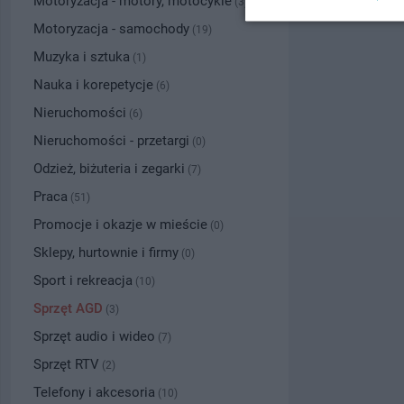
Motoryzacja - motory, motocykle
(3)
Motoryzacja - samochody
(19)
Muzyka i sztuka
(1)
Nauka i korepetycje
(6)
Nieruchomości
(6)
Nieruchomości - przetargi
(0)
Odzież, biżuteria i zegarki
(7)
Praca
(51)
Promocje i okazje w mieście
(0)
Sklepy, hurtownie i firmy
(0)
Sport i rekreacja
(10)
Sprzęt AGD
(3)
Sprzęt audio i wideo
(7)
Sprzęt RTV
(2)
Telefony i akcesoria
(10)