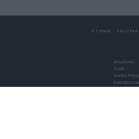
O FIRMIE
POLITYKA
Aktualności
Tcz24
Kronika Policy
Kalendarz imp
Salony urody 
Historia miast
Władze miast