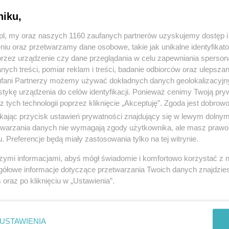
Tczew, tel.
503571440
, kategoria:
Sprzęt AG
niku,
z.pl, my oraz naszych 1160 zaufanych partnerów uzyskujemy dostęp
niu oraz przetwarzamy dane osobowe, takie jak unikalne identyfikat
przez urządzenie czy dane przeglądania w celu zapewniania sperson
ych treści, pomiar reklam i treści, badanie odbiorców oraz ulepszan
sprzedam lodówke samochdową
fani Partnerzy możemy używać dokładnych danych geolokalizacyjn
tykę urządzenia do celów identyfikacji. Ponieważ cenimy Twoją pry
Numer: 1122365, data: 01.08.2026, wyświet
z tych technologii poprzez kliknięcie „Akceptuję”. Zgoda jest dobro
Tczew, tel.
503571440
, kategoria:
Sprzęt AG
ikając przycisk ustawień prywatności znajdujący się w lewym dolny
etwarzania danych nie wymagają zgody użytkownika, ale masz prawo 
. Preferencje będą miały zastosowania tylko na tej witrynie.
szymi informacjami, abyś mógł świadomie i komfortowo korzystać z
gółowe informacje dotyczące przetwarzania Twoich danych znajdzi
s
oraz po kliknięciu w „Ustawienia”.
1
USTAWIENIA
strona 1 z
1