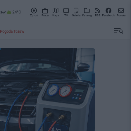
zew
24°C
Zgłoś
Praca
Mapa
TV
Galeria
Katalog
RSS
Facebook
Poczta
Pogoda Tczew