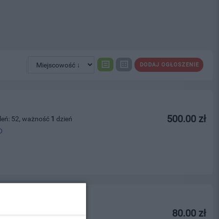
DODAJ OGŁOSZENIE
500.00 zł
leń: 52, ważność
1
dzień
D
y
80.00 zł
leń: 24, ważność
4
dni