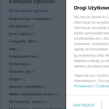
Kategorie ogłoszeń
Drogi Użytkow
Strona główna ogłoszeń
Na naszej stronie tc
Budownictwo i materiały
(5)
informacje na urządze
Dla dziecka
(14)
informacje wysyłane 
wybór spersonalizowan
Dom i ogród
(23)
Użytkownika my i Zau
Fotografia i film
(2)
skanować charakterys
Inne
zgodę na korzystanie 
(11)
ją zmienić/wycofać kl
Kolekcjonerstwo
(1)
Niektóre rodzaje prz
Komputery
(4)
takiemu przetwarzaniu
Konsole i gry
(0)
Zapoznaj się z poniż
Książki
(1)
internetowych. Szcze
Prywatności
i
Cookie
Maszyny i narzędzia
(2)
Meble i wyposażenie domu
(22)
Motoryzacja - części
(8)
PARTNERZY