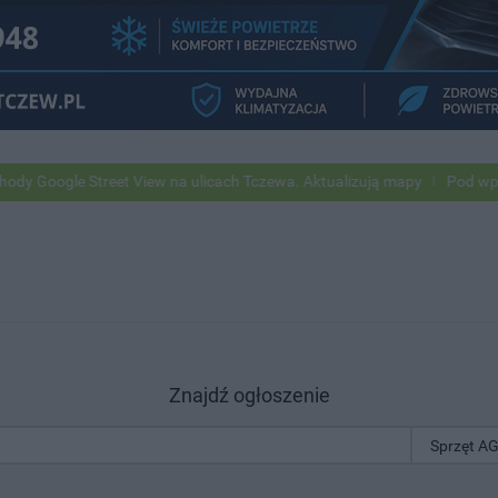
gle Street View na ulicach Tczewa. Aktualizują mapy
Pod wpływem a
Znajdź ogłoszenie