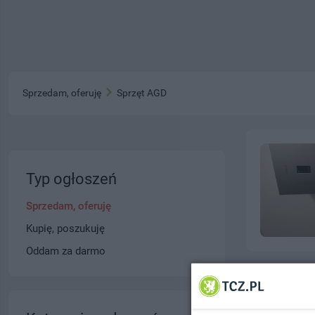
Sprzedam, oferuję
Sprzęt AGD
Typ ogłoszeń
Sprzedam, oferuję
Kupię, poszukuję
Oddam za darmo