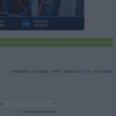
lkoholu wjechał pod pociąg narażając zdrowie i życie ok 500 pasażerów
WIADOMOŚCI
CO BĘDZIE
SPORT
TELEWIZJA
TCZ24
POGODA
pokaż opcje dodatkowe