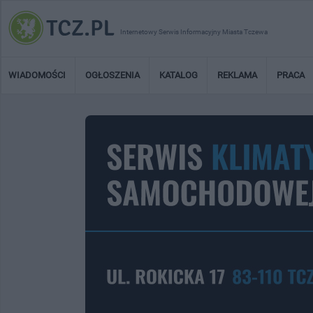
Internetowy Serwis Informacyjny Miasta Tczewa
WIADOMOŚCI
OGŁOSZENIA
KATALOG
REKLAMA
PRACA