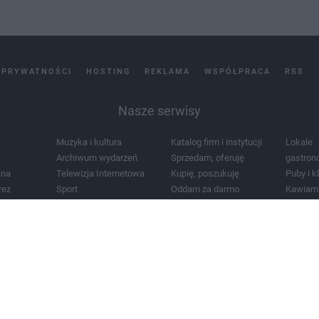
 PRYWATNOŚCI
HOSTING
REKLAMA
WSPÓŁPRACA
RSS
Nasze serwisy
Muzyka i kultura
Katalog firm i instytucji
Lokale
Archiwum wydarzeń
Sprzedam, oferuję
gastron
jna
Telewizja Internetowa
Kupię, poszukuję
Puby i k
rez
Sport
Oddam za darmo
Kawiarn
i masażu
Żłobki i przedszkola
Lekarze i szpitale
Noclegi
a
Zdjęcia miasta
Schody
Apteki
a
Zabytki
Kościoły
Mapa m
Pogoda
Zainstaluj aplikację Tcz.pl w Google Play:
Android