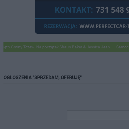
Gminy Tczew. Na początek Shaun Baker & Jessica Jean
Samochody Goo
OGŁOSZENIA "SPRZEDAM, OFERUJĘ"