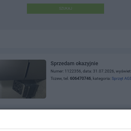
SZUKAJ
Sprzedam okazyjnie
Numer: 1122356, data: 31.07.2026, wyświet
Tczew, tel.
606470746
, kategoria:
Sprzęt AG
sprzedam odkurzacz samochdow
Numer: 1122270, data: 27.07.2026, wyświet