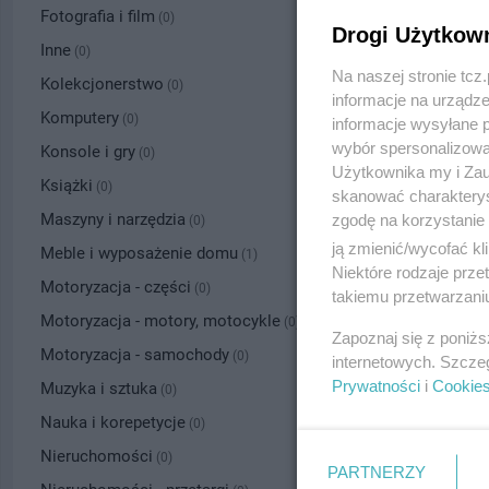
Fotografia i film
(0)
Drogi Użytkow
Inne
(0)
Na naszej stronie tc
Kolekcjonerstwo
(0)
informacje na urządze
Komputery
(0)
informacje wysyłane 
wybór spersonalizowan
Konsole i gry
(0)
Użytkownika my i Zau
Książki
(0)
skanować charakterys
Maszyny i narzędzia
zgodę na korzystanie 
(0)
ją zmienić/wycofać kl
Meble i wyposażenie domu
(1)
Niektóre rodzaje prz
Motoryzacja - części
(0)
takiemu przetwarzaniu
Motoryzacja - motory, motocykle
(0)
Zapoznaj się z poniż
Motoryzacja - samochody
(0)
internetowych. Szcze
Prywatności
i
Cookie
Muzyka i sztuka
(0)
Nauka i korepetycje
(0)
Nieruchomości
(0)
PARTNERZY