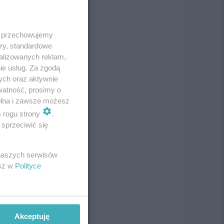
 i przechowujemy
ory, standardowe
alizowanych reklam,
ie usług. Za zgodą
ych oraz aktywnie
watność, prosimy o
wolna i zawsze możesz
m rogu strony
.
sprzeciwić się
 naszych serwisów
esz w
Polityce
Akceptuję