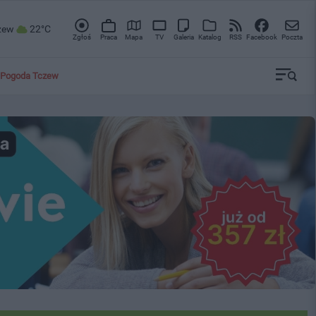
zew
22°C
Zgłoś
Praca
Mapa
TV
Galeria
Katalog
RSS
Facebook
Poczta
Pogoda Tczew