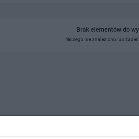
Brak elementów do wy
Niczego nie znaleziono lub żaden w