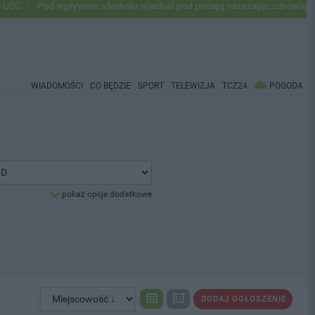
Pod wpływem alkoholu wjechał pod pociąg narażając zdrowie i życie 
WIADOMOŚCI
CO BĘDZIE
SPORT
TELEWIZJA
TCZ24
POGODA
pokaż opcje dodatkowe
DODAJ OGŁOSZENIE