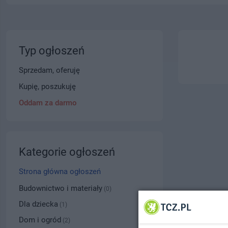
Typ ogłoszeń
Sprzedam, oferuję
Kupię, poszukuję
Oddam za darmo
Kategorie ogłoszeń
Strona główna ogłoszeń
Budownictwo i materiały
(0)
Dla dziecka
(1)
Dom i ogród
(2)