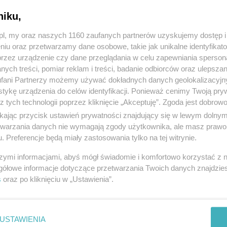
niku,
z.pl, my oraz naszych 1160 zaufanych partnerów uzyskujemy dostęp
niu oraz przetwarzamy dane osobowe, takie jak unikalne identyfikat
przez urządzenie czy dane przeglądania w celu zapewniania sperson
ych treści, pomiar reklam i treści, badanie odbiorców oraz ulepszan
fani Partnerzy możemy używać dokładnych danych geolokalizacyjn
tykę urządzenia do celów identyfikacji. Ponieważ cenimy Twoją pry
z tych technologii poprzez kliknięcie „Akceptuję”. Zgoda jest dobro
ikając przycisk ustawień prywatności znajdujący się w lewym dolny
etwarzania danych nie wymagają zgody użytkownika, ale masz prawo 
. Preferencje będą miały zastosowania tylko na tej witrynie.
szymi informacjami, abyś mógł świadomie i komfortowo korzystać z
gółowe informacje dotyczące przetwarzania Twoich danych znajdzi
s
oraz po kliknięciu w „Ustawienia”.
USTAWIENIA