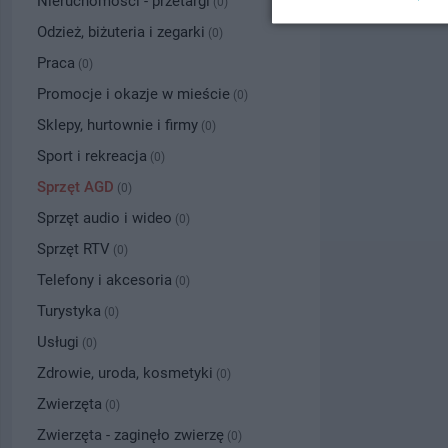
Nieruchomości - przetargi
(0)
Odzież, biżuteria i zegarki
(0)
Praca
(0)
Promocje i okazje w mieście
(0)
Sklepy, hurtownie i firmy
(0)
Sport i rekreacja
(0)
Sprzęt AGD
(0)
Sprzęt audio i wideo
(0)
Sprzęt RTV
(0)
Telefony i akcesoria
(0)
Turystyka
(0)
Usługi
(0)
Zdrowie, uroda, kosmetyki
(0)
Zwierzęta
(0)
Zwierzęta - zaginęło zwierzę
(0)