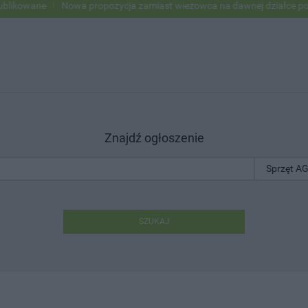
owane
Nowa propozycja zamiast wieżowca na dawnej działce po USC
Znajdź ogłoszenie
SZUKAJ