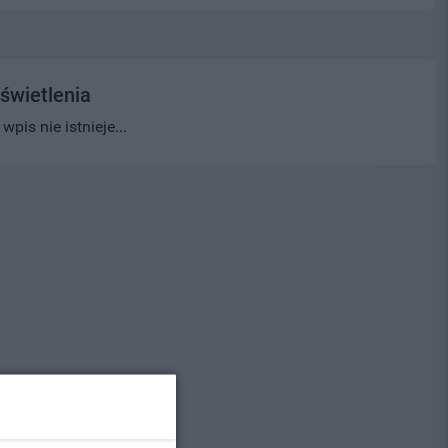
świetlenia
pis nie istnieje...