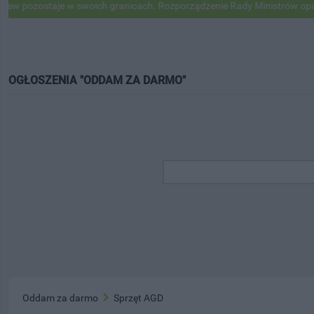
ozostaje w swoich granicach. Rozporządzenie Rady Ministrów opublik
OGŁOSZENIA "ODDAM ZA DARMO"
Oddam za darmo
Sprzęt AGD