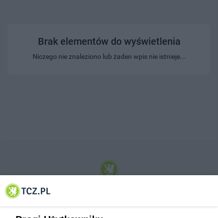
Brak elementów do wyświetlenia
Niczego nie znaleziono lub żaden wpis nie istnieje...
© 2001-2026 Tczew - TCZ.PL Sp. z o.o. Internetowy Serwis Informacyjny Miasta
Tczewa