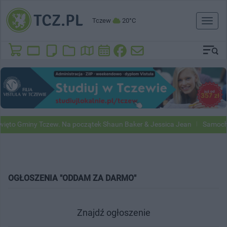
Tczew
20°C
Toggl
naviga
ięto Gminy Tczew. Na początek Shaun Baker & Jessica Jean
Samochod
OGŁOSZENIA "ODDAM ZA DARMO"
Znajdź ogłoszenie