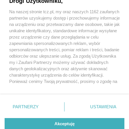
Drogi Użytkowniku,
Na naszej stronie tcz.pl, my oraz naszych 1162 zaufanych
partnerów uzyskujemy dostęp i przechowujemy informacje
na urządzeniu oraz przetwarzamy dane osobowe, takie jak
unikalne identyfikatory, standardowe informacje wysyłane
przez urządzenie czy dane przeglądania w celu
zapewniania spersonalizowanych reklam, wybór
O FIRMIE
POLITYKA PRYWATNOŚCI
HOSTING
spersonalizowanych treści, pomiar reklam i treści, badanie
REKLAMA
WSPÓŁPRACA
RSS
FACEBOOK
KONTAKT
odbiorców oraz ulepszanie usług. Za zgodą Użytkownika
my i Zaufani Partnerzy możemy używać dokładnych
Nasze serwisy
danych geolokalizacyjnych oraz aktywnie skanować
charakterystykę urządzenia do celów identyfikacji.
Aktualności
Muzyka i kultura
Ponieważ cenimy Twoją prywatność, prosimy o zgodę na
Tcz24
Archiwum wydarzeń
korzystanie z tych technologii poprzez kliknięcie
Kronika Policyjna
Telewizja Internetowa
„Akceptuję”. Zgoda jest dobrowolna i zawsze możesz ją
Kalendarz imprez
Sport
zmienić/wycofać klikając przycisk ustawień prywatności
Salony urody i masażu
Żłobki i przedszkola
PARTNERZY
USTAWIENIA
Historia miasta
Zdjęcia miasta
znajdujący się w lewym dolnym rogu strony
. Niektóre
Władze miasta
Zabytki
rodzaje przetwarzania danych nie wymagają zgody
użytkownika, ale masz prawo sprzeciwić się takiemu
Akceptuję
przetwarzaniu. Preferencje będą miały zastosowania tylko