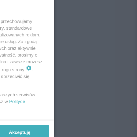
 i przechowujemy
ory, standardowe
alizowanych reklam,
ie usług. Za zgodą
ych oraz aktywnie
watność, prosimy o
wolna i zawsze możesz
m rogu strony
.
sprzeciwić się
 naszych serwisów
esz w
Polityce
Akceptuję