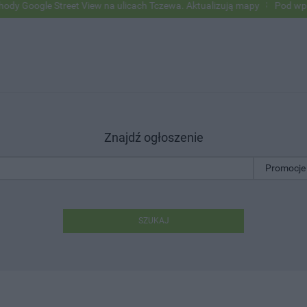
ogle Street View na ulicach Tczewa. Aktualizują mapy
Pod wpływem a
Znajdź ogłoszenie
SZUKAJ