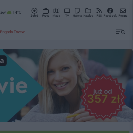
zew
14°C
Zgłoś
Praca
Mapa
TV
Galeria
Katalog
RSS
Facebook
Poczta
Pogoda Tczew