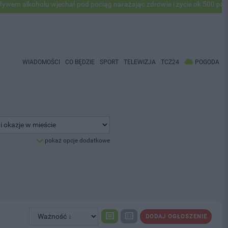
lkoholu wjechał pod pociąg narażając zdrowie i życie ok 500 pasażeró
WIADOMOŚCI
CO BĘDZIE
SPORT
TELEWIZJA
TCZ24
POGODA
pokaż opcje dodatkowe
DODAJ OGŁOSZENIE