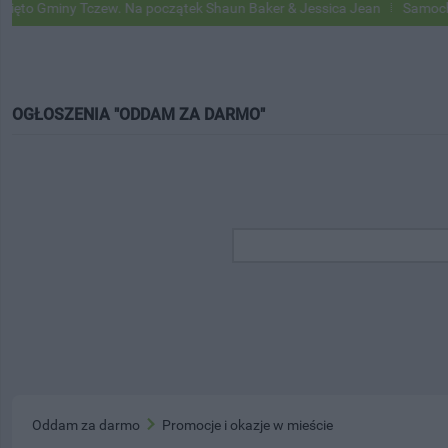
 Gminy Tczew. Na początek Shaun Baker & Jessica Jean
Samochody Go
OGŁOSZENIA "ODDAM ZA DARMO"
Oddam za darmo
Promocje i okazje w mieście