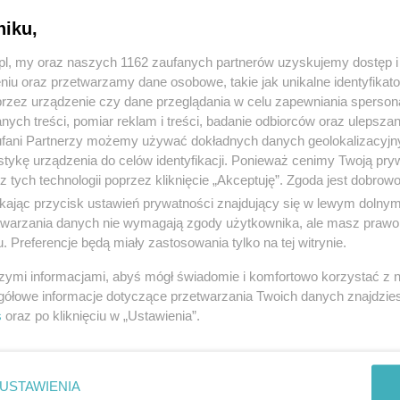
niku,
z.pl, my oraz naszych 1162 zaufanych partnerów uzyskujemy dostęp
niu oraz przetwarzamy dane osobowe, takie jak unikalne identyfikat
przez urządzenie czy dane przeglądania w celu zapewniania sperson
ych treści, pomiar reklam i treści, badanie odbiorców oraz ulepszan
fani Partnerzy możemy używać dokładnych danych geolokalizacyjn
tykę urządzenia do celów identyfikacji. Ponieważ cenimy Twoją pry
z tych technologii poprzez kliknięcie „Akceptuję”. Zgoda jest dobro
ikając przycisk ustawień prywatności znajdujący się w lewym dolny
etwarzania danych nie wymagają zgody użytkownika, ale masz prawo 
. Preferencje będą miały zastosowania tylko na tej witrynie.
szymi informacjami, abyś mógł świadomie i komfortowo korzystać z
gółowe informacje dotyczące przetwarzania Twoich danych znajdzi
s
oraz po kliknięciu w „Ustawienia”.
USTAWIENIA