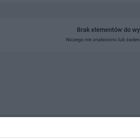
Brak elementów do wy
Niczego nie znaleziono lub żaden w