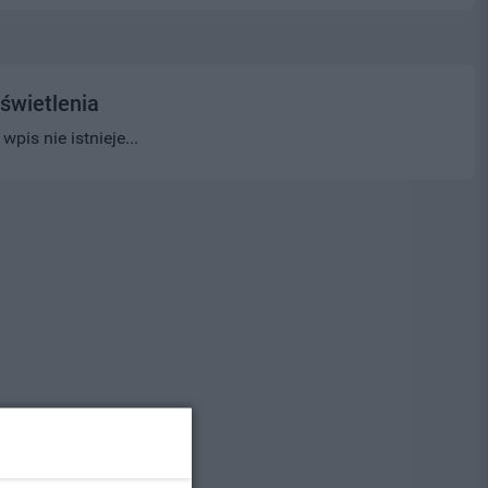
świetlenia
pis nie istnieje...