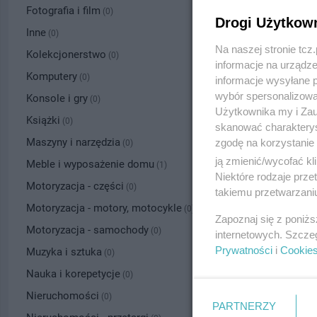
Fotografia i film
(0)
Drogi Użytkow
Inne
(0)
Na naszej stronie tc
Kolekcjonerstwo
(0)
informacje na urządze
Komputery
(0)
informacje wysyłane 
wybór spersonalizowan
Konsole i gry
(0)
Użytkownika my i Zau
Książki
(0)
skanować charakterys
Maszyny i narzędzia
zgodę na korzystanie 
(0)
ją zmienić/wycofać kl
Meble i wyposażenie domu
(1)
Niektóre rodzaje prz
Motoryzacja - części
(0)
takiemu przetwarzaniu
Motoryzacja - motory, motocykle
(0)
Zapoznaj się z poniż
Motoryzacja - samochody
(0)
internetowych. Szcze
Prywatności
i
Cookie
Muzyka i sztuka
(0)
Nauka i korepetycje
(0)
Nieruchomości
(0)
PARTNERZY