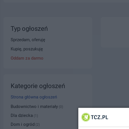
Typ ogłoszeń
Sprzedam, oferuję
Kupię, poszukuję
Oddam za darmo
Kategorie ogłoszeń
Strona główna ogłoszeń
Budownictwo i materiały
(0)
Dla dziecka
(1)
Dom i ogród
(2)