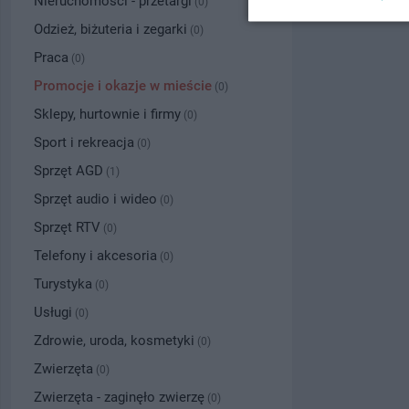
Nieruchomości - przetargi
(0)
Odzież, biżuteria i zegarki
(0)
Praca
(0)
Promocje i okazje w mieście
(0)
Sklepy, hurtownie i firmy
(0)
Sport i rekreacja
(0)
Sprzęt AGD
(1)
Sprzęt audio i wideo
(0)
Sprzęt RTV
(0)
Telefony i akcesoria
(0)
Turystyka
(0)
Usługi
(0)
Zdrowie, uroda, kosmetyki
(0)
Zwierzęta
(0)
Zwierzęta - zaginęło zwierzę
(0)