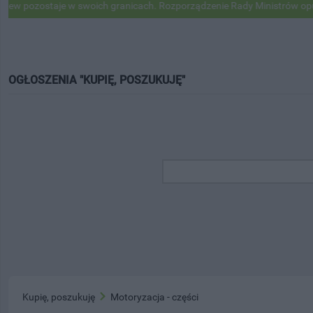
pozostaje w swoich granicach. Rozporządzenie Rady Ministrów opublik
OGŁOSZENIA "KUPIĘ, POSZUKUJĘ"
Kupię, poszukuję
Motoryzacja - części