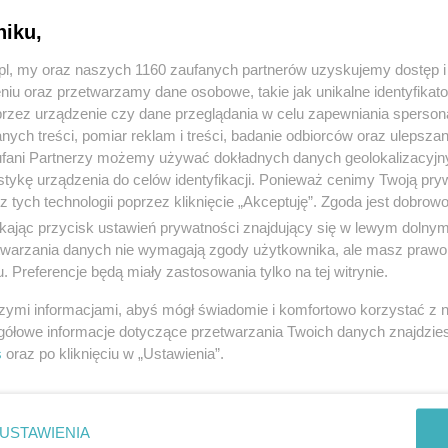
niku,
z.pl, my oraz naszych 1160 zaufanych partnerów uzyskujemy dostęp
niu oraz przetwarzamy dane osobowe, takie jak unikalne identyfikat
przez urządzenie czy dane przeglądania w celu zapewniania sperson
ych treści, pomiar reklam i treści, badanie odbiorców oraz ulepszan
fani Partnerzy możemy używać dokładnych danych geolokalizacyjn
tykę urządzenia do celów identyfikacji. Ponieważ cenimy Twoją pry
z tych technologii poprzez kliknięcie „Akceptuję”. Zgoda jest dobro
ikając przycisk ustawień prywatności znajdujący się w lewym dolny
etwarzania danych nie wymagają zgody użytkownika, ale masz prawo 
. Preferencje będą miały zastosowania tylko na tej witrynie.
szymi informacjami, abyś mógł świadomie i komfortowo korzystać z
gółowe informacje dotyczące przetwarzania Twoich danych znajdzi
s
oraz po kliknięciu w „Ustawienia”.
USTAWIENIA