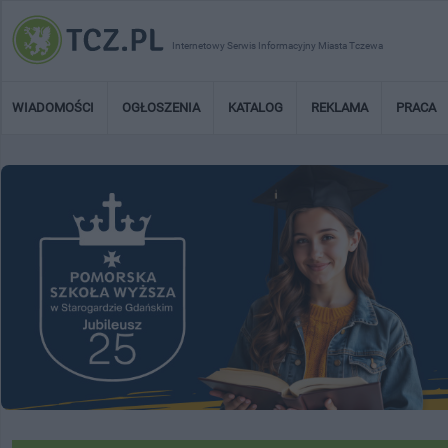
Internetowy Serwis Informacyjny Miasta Tczewa
WIADOMOŚCI
OGŁOSZENIA
KATALOG
REKLAMA
PRACA