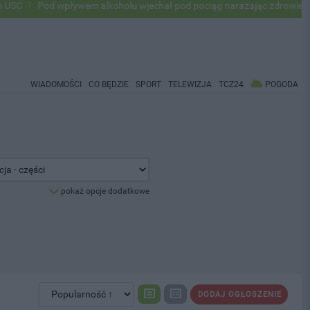
Pod wpływem alkoholu wjechał pod pociąg narażając zdrowie i życie
WIADOMOŚCI
CO BĘDZIE
SPORT
TELEWIZJA
TCZ24
POGODA
pokaż opcje dodatkowe
DODAJ OGŁOSZENIE