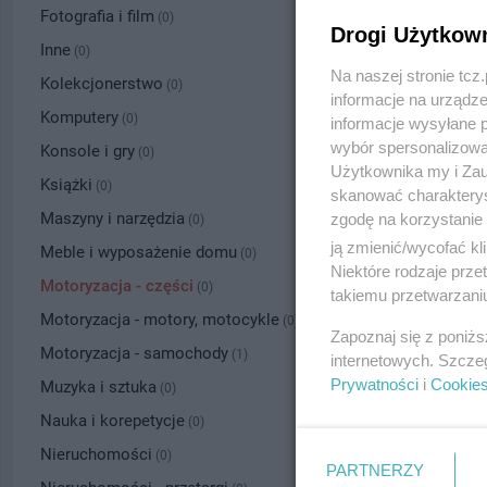
Fotografia i film
(0)
Drogi Użytkow
Inne
(0)
Na naszej stronie tc
Kolekcjonerstwo
(0)
informacje na urządze
Komputery
(0)
informacje wysyłane 
wybór spersonalizowan
Konsole i gry
(0)
Użytkownika my i Zau
Książki
(0)
skanować charakterys
Maszyny i narzędzia
zgodę na korzystanie 
(0)
ją zmienić/wycofać kl
Meble i wyposażenie domu
(0)
Niektóre rodzaje prz
Motoryzacja - części
(0)
takiemu przetwarzaniu
Motoryzacja - motory, motocykle
(0)
Zapoznaj się z poniż
Motoryzacja - samochody
(1)
internetowych. Szcze
Prywatności
i
Cookie
Muzyka i sztuka
(0)
Nauka i korepetycje
(0)
Nieruchomości
(0)
PARTNERZY