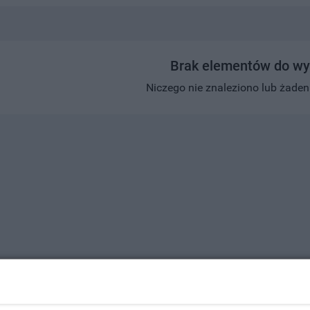
Brak elementów do wy
Niczego nie znaleziono lub żaden w