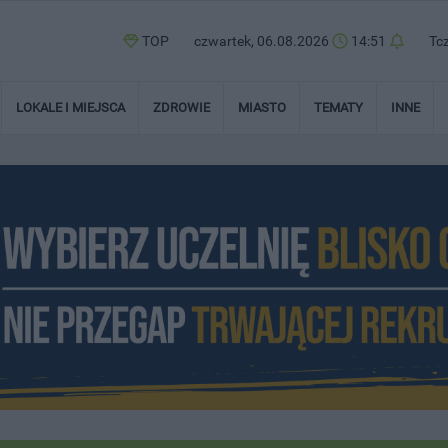
TOP
czwartek, 06.08.2026
14:51
Tc
LOKALE I MIEJSCA
ZDROWIE
MIASTO
TEMATY
INNE