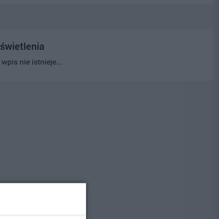
świetlenia
pis nie istnieje...