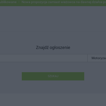
owane
Nowa propozycja zamiast wieżowca na dawnej działce po USC
Znajdź ogłoszenie
SZUKAJ