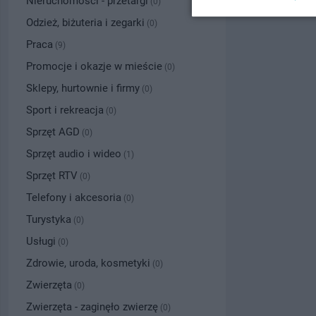
Nieruchomości - przetargi
(0)
Odzież, biżuteria i zegarki
(0)
Praca
(9)
Promocje i okazje w mieście
(0)
Sklepy, hurtownie i firmy
(0)
Sport i rekreacja
(0)
Sprzęt AGD
(0)
Sprzęt audio i wideo
(1)
Sprzęt RTV
(0)
Telefony i akcesoria
(0)
Turystyka
(0)
Usługi
(0)
Zdrowie, uroda, kosmetyki
(0)
Zwierzęta
(0)
Zwierzęta - zaginęło zwierzę
(0)