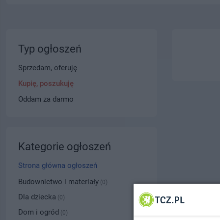
Typ ogłoszeń
Sprzedam, oferuję
Kupię, poszukuję
Oddam za darmo
Kategorie ogłoszeń
Strona główna ogłoszeń
Budownictwo i materiały
(0)
Dla dziecka
(0)
Dom i ogród
(0)