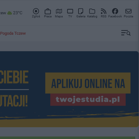
zew
23°C
Zgłoś
Praca
Mapa
TV
Galeria
Katalog
RSS
Facebook
Poczta
Pogoda Tczew