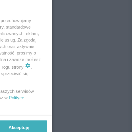
 i przechowujemy
ory, standardowe
alizowanych reklam,
ie usług. Za zgodą
ych oraz aktywnie
watność, prosimy o
wolna i zawsze możesz
m rogu strony
.
sprzeciwić się
 naszych serwisów
esz w
Polityce
Akceptuję