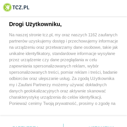
© 2001-2026 Tczew - TCZ.PL Sp. z o.o. Internetowy Serwis Informacyjny Miasta
Tczewa
Drogi Użytkowniku,
Na naszej stronie tcz.pl, my oraz naszych 1162 zaufanych
partnerów uzyskujemy dostęp i przechowujemy informacje
na urządzeniu oraz przetwarzamy dane osobowe, takie jak
unikalne identyfikatory, standardowe informacje wysyłane
przez urządzenie czy dane przeglądania w celu
zapewniania spersonalizowanych reklam, wybór
O FIRMIE
POLITYKA PRYWATNOŚCI
HOSTING
spersonalizowanych treści, pomiar reklam i treści, badanie
REKLAMA
WSPÓŁPRACA
RSS
FACEBOOK
KONTAKT
odbiorców oraz ulepszanie usług. Za zgodą Użytkownika
my i Zaufani Partnerzy możemy używać dokładnych
Nasze serwisy
danych geolokalizacyjnych oraz aktywnie skanować
charakterystykę urządzenia do celów identyfikacji.
Aktualności
Muzyka i kultura
Ponieważ cenimy Twoją prywatność, prosimy o zgodę na
Tcz24
Archiwum wydarzeń
korzystanie z tych technologii poprzez kliknięcie
Kronika Policyjna
Telewizja Internetowa
„Akceptuję”. Zgoda jest dobrowolna i zawsze możesz ją
Kalendarz imprez
Sport
zmienić/wycofać klikając przycisk ustawień prywatności
Salony urody i masażu
Żłobki i przedszkola