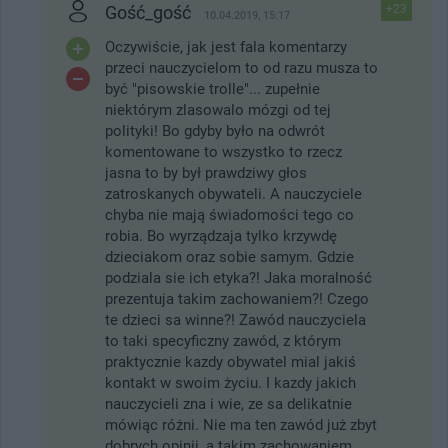
Gość_gość
+23
10.04.2019, 15:17
Oczywiście, jak jest fala komentarzy
przeci nauczycielom to od razu musza to
być "pisowskie trolle"... zupełnie
niektórym zlasowalo mózgi od tej
polityki! Bo gdyby było na odwrót
komentowane to wszystko to rzecz
jasna to by był prawdziwy głos
zatroskanych obywateli. A nauczyciele
chyba nie mają świadomości tego co
robia. Bo wyrządzaja tylko krzywdę
dzieciakom oraz sobie samym. Gdzie
podziala sie ich etyka?! Jaka moralność
prezentuja takim zachowaniem?! Czego
te dzieci sa winne?! Zawód nauczyciela
to taki specyficzny zawód, z którym
praktycznie kazdy obywatel mial jakiś
kontakt w swoim życiu. I kazdy jakich
nauczycieli zna i wie, ze sa delikatnie
mówiąc różni. Nie ma ten zawód już zbyt
dobrych opinii, a takim zachowaniem