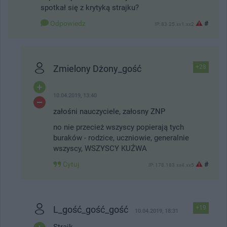
spotkał się z krytyką strajku?
Odpowiedz
#
IP: 83.25.xx1.xx2
Zmielony Dżony_gość
+28
10.04.2019, 13:40
załośni nauczyciele, załosny ZNP
no nie przecież wszyscy popierają tych
buraków - rodzice, uczniowie, generalnie
wszyscy, WSZYSCY KUŹWA
Cytuj
#
IP: 178.183.xx4.xx5
L_gość_gość_gość
+19
10.04.2019, 18:31
Strajk