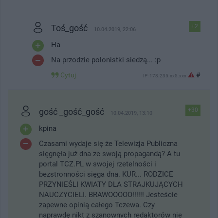
Toś_gość
+2
10.04.2019, 22:06
Ha
Na przodzie polonistki siedzą... :p
Cytuj
#
IP: 178.235.xx5.xxx
gość _gość_gość
+30
10.04.2019, 13:10
kpina
Czasami wydaje się że Telewizja Publiczna
sięgnęła już dna ze swoją propagandą? A tu
portal TCZ.PL w swojej rzetelności i
bezstronności sięga dna. KUR... RODZICE
PRZYNIEŚLI KWIATY DLA STRAJKUJĄCYCH
NAUCZYCIELI. BRAWOOOOO!!!!!! Jesteście
zapewne opinią całego Tczewa. Czy
naprawdę nikt z szanownych redaktorów nie