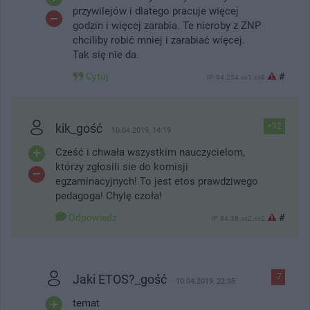
przywilejów i dlatego pracuje więcej
godzin i więcej zarabia. Te nieroby z ZNP
chciliby robić mniej i zarabiać więcej.
Tak się nie da.
Cytuj
#
IP: 94.254.xx1.xx8
kik_gość
+32
10.04.2019, 14:19
Cześć i chwała wszystkim nauczycielom,
którzy zgłosili sie do komisji
egzaminacyjnych! To jest etos prawdziwego
pedagoga! Chylę czoła!
Odpowiedz
#
IP: 84.38.xx2.xx2
Jaki ETOS?_gość
-7
10.04.2019, 22:35
temat