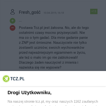
Fresh_gość
+13
10.04.2019, 16:18
...
Postawa Tcz.pl jest żałosna. No, ale do tego
ostatnimi czasy mocno przyzwyczaili. Nie
ma co o tym gadać. Dla mnie gadanie panie
z ZNP jest śmieszne. Nauczyciele nie tylko
zostawili uczniów; swoich wychowanków
przed najważniejszym egzaminem w życiu,
ale też o mało im go nie zablokowali!
Dlaczego żaden nauczyciel z imienia i
nazwiska się nie wypowie?
Odpowiedz
#
IP: 109.207.xx4.xx8
Drogi Użytkowniku,
121_gość
-2
10.04.2019, 16:23
Pani z numerem 121 ma fajne białe majtki :D
Na naszej stronie tcz.pl, my oraz naszych 1162 zaufanych