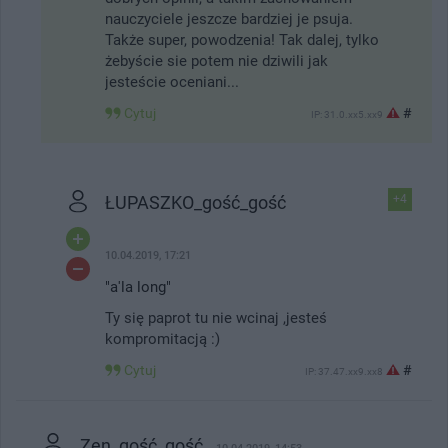
nauczyciele jeszcze bardziej je psuja.
Także super, powodzenia! Tak dalej, tylko
żebyście sie potem nie dziwili jak
jesteście oceniani...
Cytuj
#
IP: 31.0.xx5.xx9
ŁUPASZKO_gość_gość
+4
10.04.2019, 17:21
"a'la long"
Ty się paprot tu nie wcinaj ,jesteś
kompromitacją :)
Cytuj
#
IP: 37.47.xx9.xx8
Zen_gość_gość