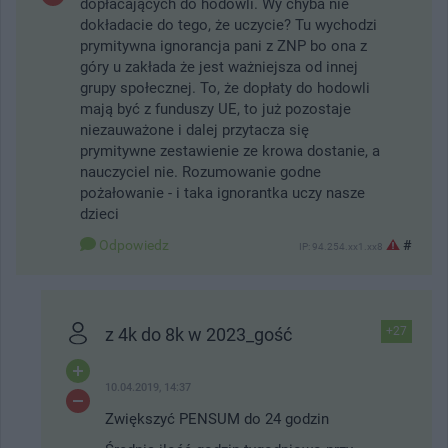
dopłacających do hodowli. Wy chyba nie
dokładacie do tego, że uczycie? Tu wychodzi
prymitywna ignorancja pani z ZNP bo ona z
góry u zakłada że jest ważniejsza od innej
grupy społecznej. To, że dopłaty do hodowli
mają być z funduszy UE, to już pozostaje
niezauważone i dalej przytacza się
prymitywne zestawienie ze krowa dostanie, a
nauczyciel nie. Rozumowanie godne
pożałowanie - i taka ignorantka uczy nasze
dzieci
Odpowiedz
#
IP: 94.254.xx1.xx8
z 4k do 8k w 2023_gość
+27
10.04.2019, 14:37
Zwiększyć PENSUM do 24 godzin