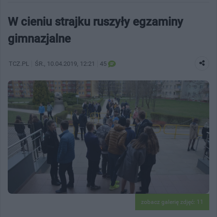
W cieniu strajku ruszyły egzaminy
gimnazjalne
TCZ.PL
ŚR.
, 10.04.2019, 12:21
45
zobacz galerię zdjęć: 11