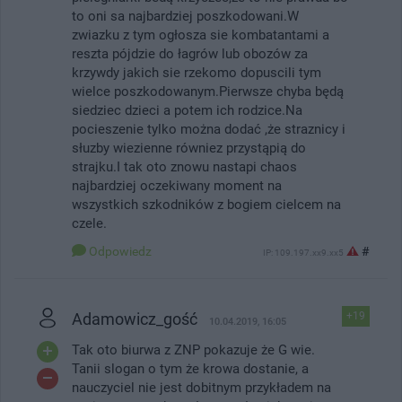
to oni sa najbardziej poszkodowani.W
zwiazku z tym ogłosza sie kombatantami a
reszta pójdzie do łagrów lub obozów za
krzywdy jakich sie rzekomo dopuscili tym
wielce poszkodowanym.Pierwsze chyba będą
siedziec dzieci a potem ich rodzice.Na
pocieszenie tylko można dodać ,że straznicy i
słuzby wiezienne równiez przystąpią do
strajku.I tak oto znowu nastapi chaos
najbardziej oczekiwany moment na
wszystkich szkodników z bogiem cielcem na
czele.
Odpowiedz
#
IP: 109.197.xx9.xx5
Adamowicz_gość
+19
10.04.2019, 16:05
Tak oto biurwa z ZNP pokazuje że G wie.
Tanii slogan o tym że krowa dostanie, a
nauczyciel nie jest dobitnym przykładem na