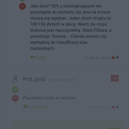
Jaki etos? 90% z niestrajkujących nie
przystąpiła do protestu, bo zera na koncie
muszą się zgadzać. Jeden dzień strajku to
100-150 złotych w plecy. Wiem, bo moja
bratowa jest nauczycielką. Stara PiSiara, a
protestuje. Dziwne... Ciekaw jestem czy
wymiękną do klasyfikacji klas
maturalnych.
Cytuj
#
IP: 188.147.xx6.xx2
Prot_gość
-33
10.04.2019, 14:19
...
Pisowskie trolle w natarciu.
Odpowiedz
#
IP: 31.0.xx1.xx7