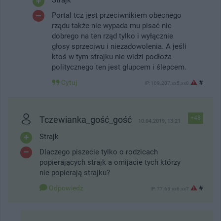
Portal tcz jest przeciwnikiem obecnego
rządu także nie wypada mu pisać nic
dobrego na ten rząd tylko i wyłącznie
głosy sprzeciwu i niezadowolenia. A jeśli
ktoś w tym strajku nie widzi podłoża
politycznego ten jest głupcem i ślepcem.
Cytuj
#
IP: 109.207.xx5.xx8
Tczewianka_gość_gość
+48
10.04.2019, 13:21
Strajk
Dlaczego piszecie tylko o rodzicach
popierających strajk a omijacie tych którzy
nie popierają strajku?
Odpowiedz
#
IP: 77.65.xx6.xx7