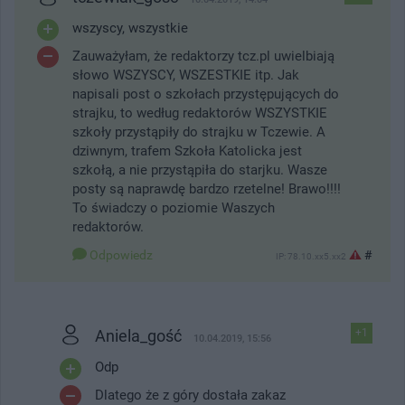
wszyscy, wszystkie
Zauważyłam, że redaktorzy tcz.pl uwielbiają
słowo WSZYSCY, WSZESTKIE itp. Jak
napisali post o szkołach przystępujących do
strajku, to według redaktorów WSZYSTKIE
szkoły przystąpiły do strajku w Tczewie. A
dziwnym, trafem Szkoła Katolicka jest
szkołą, a nie przystąpiła do starjku. Wasze
posty są naprawdę bardzo rzetelne! Brawo!!!!
To świadczy o poziomie Waszych
redaktorów.
Odpowiedz
#
IP: 78.10.xx5.xx2
Aniela_gość
+1
10.04.2019, 15:56
Odp
Dlatego że z góry dostała zakaz