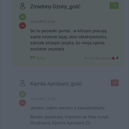
Zmielony Dżony_gość
+29
10.04.2019, 13:42
bo to peowski portal...w którym pracują
same mizerne łajzy, zero obiektywności,
szkoda strzepic jezyka, bo moja opinia
zostanie usunięta
Cytuj
#
IP: 178.183.xx4.xx5
Kamila Aprobant_gość
-36
10.04.2019, 13:56
Jestem całym sercem z nauczycielami
Bardzo popieram, trzymam za Was kciuki.
Pozdrawia, Kamila Aprobant ZU