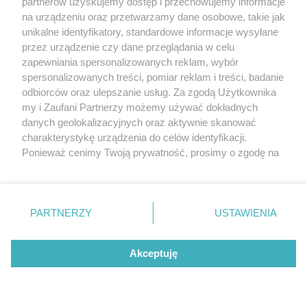
partnerów uzyskujemy dostęp i przechowujemy informacje
Odpowiedz
#
IP: 62.111.xx3.xx0
na urządzeniu oraz przetwarzamy dane osobowe, takie jak
unikalne identyfikatory, standardowe informacje wysyłane
przez urządzenie czy dane przeglądania w celu
zapewniania spersonalizowanych reklam, wybór
xD_gość
-1
10.04.2019, 16:23
spersonalizowanych treści, pomiar reklam i treści, badanie
odbiorców oraz ulepszanie usług. Za zgodą Użytkownika
ślepoto 124
my i Zaufani Partnerzy możemy używać dokładnych
Cytuj
#
IP: 62.111.xx3.xx0
danych geolokalizacyjnych oraz aktywnie skanować
charakterystykę urządzenia do celów identyfikacji.
Ponieważ cenimy Twoją prywatność, prosimy o zgodę na
EMU_gość
-17
korzystanie z tych technologii poprzez kliknięcie
10.04.2019, 17:48
„Akceptuję”. Zgoda jest dobrowolna i zawsze możesz ją
Strajk
zmienić/wycofać klikając przycisk ustawień prywatności
Rozumiem i popieram nauczycieli. Bądźcie
PARTNERZY
USTAWIENIA
znajdujący się w lewym dolnym rogu strony
. Niektóre
wytrwali, nie dajcie się! Wokoło wiele fałszu,
rodzaje przetwarzania danych nie wymagają zgody
obłudy i kłamstwa. POWODZENIA !!!
użytkownika, ale masz prawo sprzeciwić się takiemu
Akceptuję
przetwarzaniu. Preferencje będą miały zastosowania tylko
Odpowiedz
#
IP: 83.20.xx4.xx5
na tej witrynie.
Zapoznaj się z poniższymi informacjami, abyś mógł