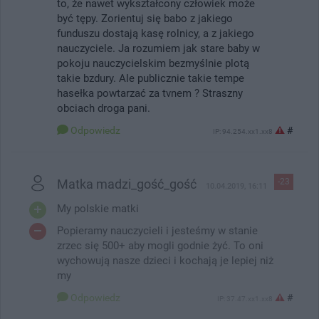
to, że nawet wykształcony człowiek może
być tępy. Zorientuj się babo z jakiego
funduszu dostają kasę rolnicy, a z jakiego
nauczyciele. Ja rozumiem jak stare baby w
pokoju nauczycielskim bezmyślnie plotą
takie bzdury. Ale publicznie takie tempe
hasełka powtarzać za tvnem ? Straszny
obciach droga pani.
Odpowiedz
#
IP: 94.254.xx1.xx8
Matka madzi_gość_gość
-23
10.04.2019, 16:11
My polskie matki
Popieramy nauczycieli i jesteśmy w stanie
zrzec się 500+ aby mogli godnie żyć. To oni
wychowują nasze dzieci i kochają je lepiej niż
my
Odpowiedz
#
IP: 37.47.xx1.xx8