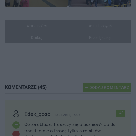
Aktualności
Do ulubionych
Drukuj
Prześlij dalej
KOMENTARZE (45)
DODAJ KOMENTARZ
Edek_gość
+43
10.04.2019, 13:07
Co za obłuda. Troszczy się o uczniów? Co do
troski to nie o trzodę tylko o rolników