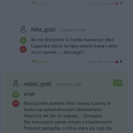
Cytuj
#
IP: 5.173.xxx.xx0
Nike_gość
10.04.2019, 17:49
Bo nie.Wszystko Ci trzeba tlumaczyc.Weź
Łupaszka idźcie na łąkę weźcie kawę i wino
on ci opowie .....dlaczego?
Cytuj
#
IP: 188.147.xx5.xx6
rodzic_gość
+33
10.04.2019, 13:50
strajk
Nauczyciele powinni mieć więcej rozumu, w
końcu są wykształconymi obywatelami.
Klaszczą tak jak im zagrają.... Żenujące....
Nie mieszajcie spraw rolnym z oświatowymi.
Przecież pieniądze, o które stara się rząd dla