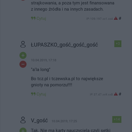
strajkowania, a poza tym jest finansowana
z innego źródła i na innych zasadach.
Cytuj
#
IP: 109.197.xx1.xx4
ŁUPASZKO_gość_gość_gość
+3
10.04.2019, 17:18
"a'la long"
Bo tcz.pl i tczewska.pl to największe
gnioty na pomorzu!!!!
Cytuj
#
IP: 37.47.xx9.xx8
V_gość
+14
10.04.2019, 17:25
Tak. Nie ma karty nauczyciela czyli setki