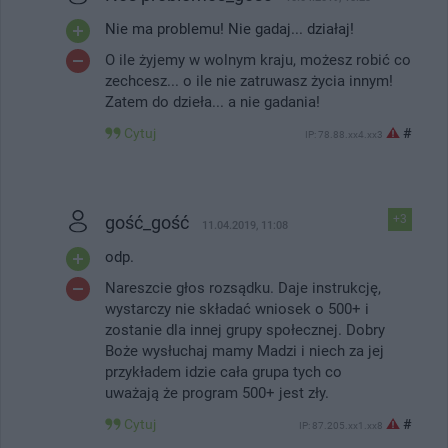
Nie ma problemu! Nie gadaj... działaj!
O ile żyjemy w wolnym kraju, możesz robić co
zechcesz... o ile nie zatruwasz życia innym!
Zatem do dzieła... a nie gadania!
Cytuj
#
IP: 78.88.xx4.xx3
gość_gość
+3
11.04.2019, 11:08
odp.
Nareszcie głos rozsądku. Daje instrukcję,
wystarczy nie składać wniosek o 500+ i
zostanie dla innej grupy społecznej. Dobry
Boże wysłuchaj mamy Madzi i niech za jej
przykładem idzie cała grupa tych co
uważają że program 500+ jest zły.
Cytuj
#
IP: 87.205.xx1.xx8