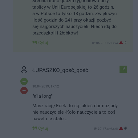
Średnia ilość godzin tygodniowo przy
tablicy w Unii Europejskiej to 26 godzin,
a w Polsce to tylko 18 godzin. Zwiększyć
ilość godzin do 24 i przy okazji pozbyć
się najgorszych nauczycieli. Niech idą do
przedszkoli i żłobków!
Cytuj
#
IP: 85.237.xx1.xx4
ŁUPASZKO_gość_gość
+6
10.04.2019, 17:12
"a'la long"
Masz rację Edek -to są jakieś darmozjady
nie nauczyciele -Koło nauczyciela to coś
nawet nie stało ...
Cytuj
#
IP: 37.47.xx9.xx8