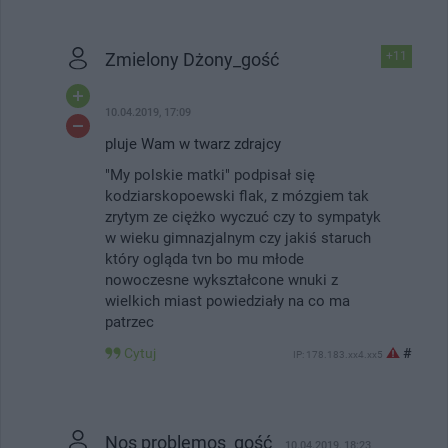
Zmielony Dżony_gość
+11
10.04.2019, 17:09
pluje Wam w twarz zdrajcy
"My polskie matki" podpisał się
kodziarskopoewski flak, z mózgiem tak
zrytym ze ciężko wyczuć czy to sympatyk
w wieku gimnazjalnym czy jakiś staruch
który ogląda tvn bo mu młode
nowoczesne wykształcone wnuki z
wielkich miast powiedziały na co ma
patrzec
Cytuj
#
IP: 178.183.xx4.xx5
Nos problemos_gość
10.04.2019, 18:23