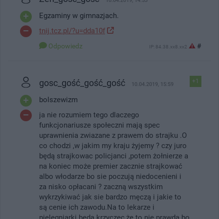
10.04.2019, 14:53
Egzaminy w gimnazjach.
tnij.tcz.pl/?u=dda10f
Odpowiedz
#
IP: 84.38.xx8.xx2
gosc_gość_gość_gość
+1
10.04.2019, 15:59
bolszewizm
ja nie rozumiem tego dlaczego
funkcjonariusze społeczni mają spec
uprawnienia zwiazane z prawem do strajku .O
co chodzi ,w jakim my kraju żyjemy ? czy juro
będą strajkowac policjanci ,potem żołnierze a
na koniec może premier zacznie strajkować
albo włodarze bo sie poczują niedocenieni i
za nisko opłacani ? zaczną wszystkim
wykrzykiwać jak sie bardzo męczą i jakie to
są cenie ich zawodu.Na to lekarze i
pielegniarki bedą krzyczec,że to nie prawda bo