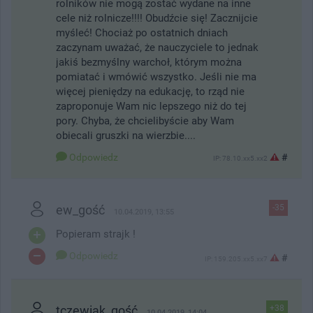
rolników nie mogą zostać wydane na inne
cele niż rolnicze!!!! Obudźcie się! Zacznijcie
myśleć! Chociaż po ostatnich dniach
zaczynam uważać, że nauczyciele to jednak
jakiś bezmyślny warchoł, którym można
pomiatać i wmówić wszystko. Jeśli nie ma
więcej pieniędzy na edukację, to rząd nie
zaproponuje Wam nic lepszego niż do tej
pory. Chyba, że chcielibyście aby Wam
obiecali gruszki na wierzbie....
Odpowiedz
#
IP: 78.10.xx5.xx2
ew_gość
-35
10.04.2019, 13:55
Popieram strajk !
Odpowiedz
#
IP: 159.205.xx5.xx7
tczewiak_gość
+38
10.04.2019, 14:04