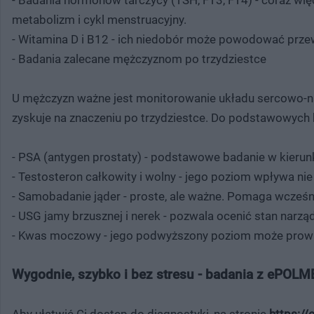
- Badania hormonów tarczycy (TSH, FT3, FT4) - coraz więc
metabolizm i cykl menstruacyjny.
- Witamina D i B12 - ich niedobór może powodować prze
- Badania zalecane mężczyznom po trzydziestce
U mężczyzn ważne jest monitorowanie układu sercowo-n
zyskuje na znaczeniu po trzydziestce. Do podstawowych 
- PSA (antygen prostaty) - podstawowe badanie w kierun
- Testosteron całkowity i wolny - jego poziom wpływa nie t
- Samobadanie jąder - proste, ale ważne. Pomaga wcześn
- USG jamy brzusznej i nerek - pozwala ocenić stan nar
- Kwas moczowy - jego podwyższony poziom może prowa
Wygodnie, szybko i bez stresu - badania z ePOLM