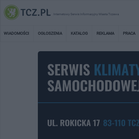
Internetowy Serwis Informacyjny Miasta Tczewa
WIADOMOŚCI
OGŁOSZENIA
KATALOG
REKLAMA
PRACA