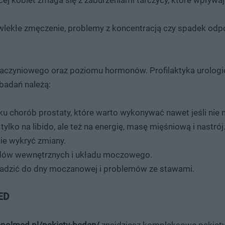
ej kobiet zmaga się z zaburzeniami tarczycy, które wpływają
wlekłe zmęczenie, problemy z koncentracją czy spadek odp
aczyniowego oraz poziomu hormonów. Profilaktyka urologi
badań należą:
ku chorób prostaty, które warto wykonywać nawet jeśli nie
ylko na libido, ale też na energię, masę mięśniową i nastrój
ie wykryć zmiany.
ządów wewnętrznych i układu moczowego.
dzić do dny moczanowej i problemów ze stawami.
ED