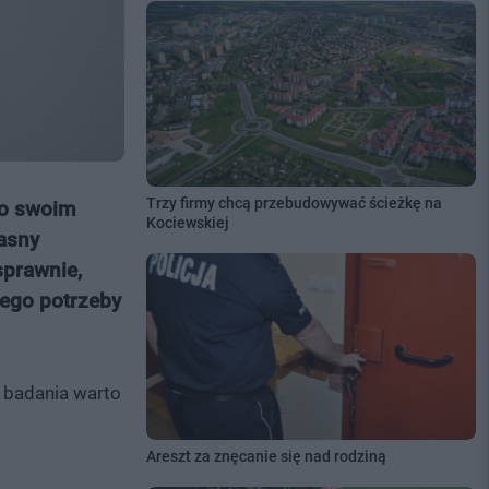
Trzy firmy chcą przebudowywać ścieżkę na
 o swoim
Kociewskiej
łasny
sprawnie,
jego potrzeby
ie badania warto
Areszt za znęcanie się nad rodziną