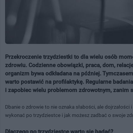
Przekroczenie trzydziestki to dla wielu osób mo
zdrowiu. Codzienne obowiązki, praca, dom, relacj
organizm bywa odkładana na później. Tymczasem to
warto postawić na profilaktykę. Regularne badani
i zapobiec wielu problemom zdrowotnym, zanim s
Dbanie o zdrowie to nie oznaka słabości, ale dojrzałości i
wykonać po trzydziestce i jak możesz zadbać o swoje zd
Dlaczego po trzydziestce warto się badać?