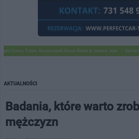
Tczew. Na początek Shaun Baker & Jessica Jean
Samochody Google S
AKTUALNOŚCI
Badania, które warto zrobi
mężczyzn