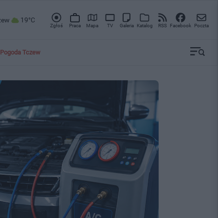
zew
19°C
Zgłoś
Praca
Mapa
TV
Galeria
Katalog
RSS
Facebook
Poczta
Pogoda Tczew