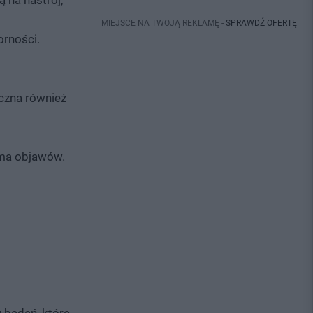
 na nastrój,
MIEJSCE NA TWOJĄ REKLAMĘ -
SPRAWDŹ OFERTĘ
orności.
czna również
 ma objawów.
.