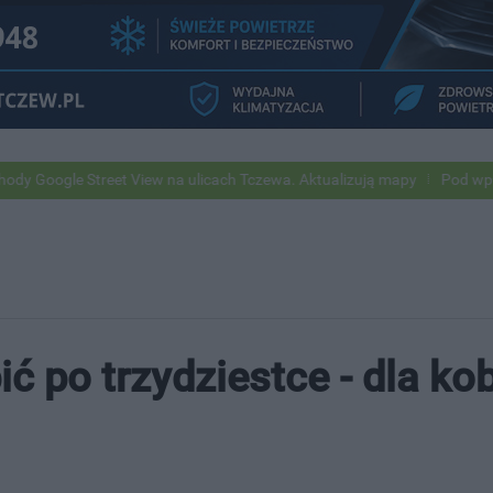
treet View na ulicach Tczewa. Aktualizują mapy
Pod wpływem alkohol
ć po trzydziestce - dla kob