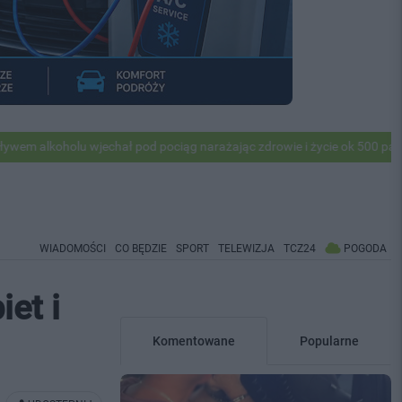
u wjechał pod pociąg narażając zdrowie i życie ok 500 pasażerów! PKP
WIADOMOŚCI
CO BĘDZIE
SPORT
TELEWIZJA
TCZ24
POGODA
iet i
Komentowane
Popularne