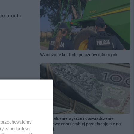
 po prostu
Wzmożone kontrole pojazdów rolniczych
Wykształcenie wyższe i doświadczenie
 i przechowujemy
zawodowe coraz słabiej przekładają się na
ory, standardowe
zarobki