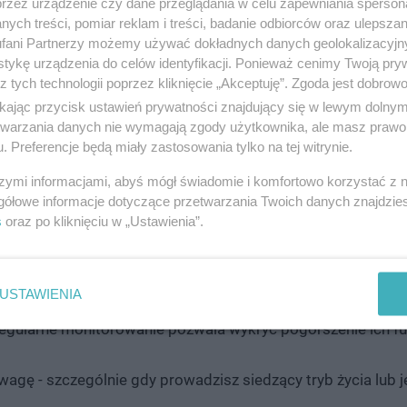
przez urządzenie czy dane przeglądania w celu zapewniania sperson
ularnie niezależnie od płci:
ych treści, pomiar reklam i treści, badanie odbiorców oraz ulepszan
fani Partnerzy możemy używać dokładnych danych geolokalizacyjn
tykę urządzenia do celów identyfikacji. Ponieważ cenimy Twoją pry
 badań, które pozwala ocenić ogólny stan zdrowia. Wskazuj
z tych technologii poprzez kliknięcie „Akceptuję”. Zgoda jest dobro
ikając przycisk ustawień prywatności znajdujący się w lewym dolny
ważny wskaźnik w kontekście ryzyka chorób serca. Po trzydz
etwarzania danych nie wymagają zgody użytkownika, ale masz prawo 
. Preferencje będą miały zastosowania tylko na tej witrynie.
ki cukrowej - im wcześniej zauważysz nieprawidłowości, ty
szymi informacjami, abyś mógł świadomie i komfortowo korzystać z
gółowe informacje dotyczące przetwarzania Twoich danych znajdzi
s
oraz po kliknięciu w „Ustawienia”.
azuje, jak pracują nerki i czy nie rozwija się stan zapalny 
czy wątroba - istotny narząd detoksykacji - funkcjonuje pr
USTAWIENIA
żającej organizm.
h regularne monitorowanie pozwala wykryć pogorszenie ich fu
uwagę - szczególnie gdy prowadzisz siedzący tryb życia lub 