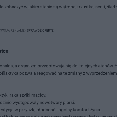
a zobaczyć w jakim stanie są wątroba, trzustka, nerki, śled
 TWOJĄ REKLAMĘ -
SPRAWDŹ OFERTĘ
stce
onalna, a organizm przygotowuje się do kolejnych etapów ży
ofilaktyka pozwala reagować na te zmiany z wyprzedzenie
tyki raka szyjki macicy.
rodzinie występowały nowotwory piersi.
estycja w przyszłą płodność i ogólny komfort życia.