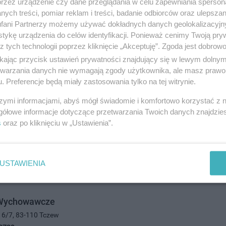
przez urządzenie czy dane przeglądania w celu zapewniania sperson
0391
ych treści, pomiar reklam i treści, badanie odbiorców oraz ulepszan
świata i nauka
fani Partnerzy możemy używać dokładnych danych geolokalizacyjn
tykę urządzenia do celów identyfikacji. Ponieważ cenimy Twoją pry
z tych technologii poprzez kliknięcie „Akceptuję”. Zgoda jest dobro
cka
ikając przycisk ustawień prywatności znajdujący się w lewym dolny
etwarzania danych nie wymagają zgody użytkownika, ale masz prawo 
olskiego 6, 83-110 Tczew
. Preferencje będą miały zastosowania tylko na tej witrynie.
5275
świata i nauka
szymi informacjami, abyś mógł świadomie i komfortowo korzystać z
gółowe informacje dotyczące przetwarzania Twoich danych znajdzi
s
oraz po kliknięciu w „Ustawienia”.
USTAWIENIA
 Wychowawcze
a 6/7, 83-110 Tczew