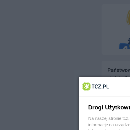
Państwowa
ul. pl. św. 
Telefon:
531
Kategoria:
O
Drogi Użytkow
Przedszk
Na naszej stronie tc
informacje na urządze
ul. Zielona 