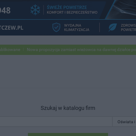
e
Nowa propozycja zamiast wieżowca na dawnej działce po USC
Po
Szukaj w katalogu firm