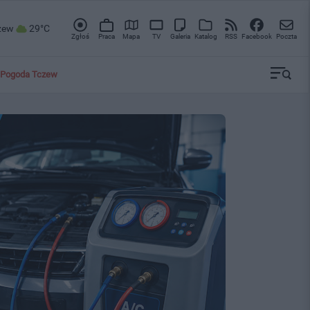
zew
29°C
Zgłoś
Praca
Mapa
TV
Galeria
Katalog
RSS
Facebook
Poczta
Pogoda Tczew