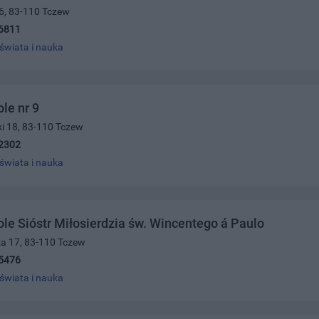
6, 83-110 Tczew
6811
świata i nauka
le nr 9
ki 18, 83-110 Tczew
2302
świata i nauka
le Sióstr Miłosierdzia św. Wincentego á Paulo
ka 17, 83-110 Tczew
5476
świata i nauka