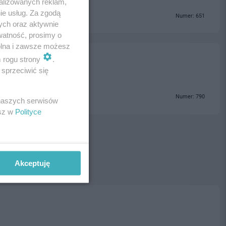
alizowanych reklam,
ie usług. Za zgodą
Numer: 651
ych oraz aktywnie
watność, prosimy o
wolna i zawsze możesz
m rogu strony
.
sprzeciwić się
Numer: 790
 naszych serwisów
esz w
Polityce
Akceptuję