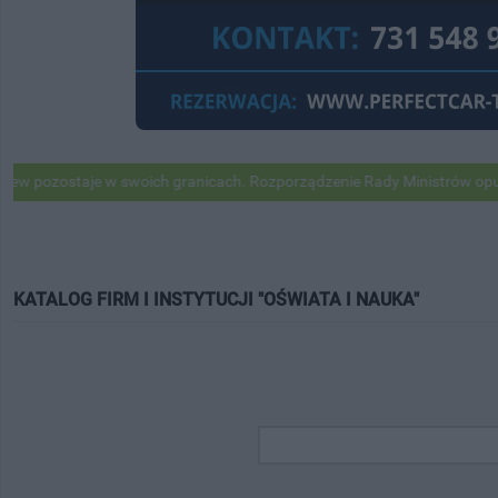
taje w swoich granicach. Rozporządzenie Rady Ministrów opublikowan
KATALOG FIRM I INSTYTUCJI "OŚWIATA I NAUKA"