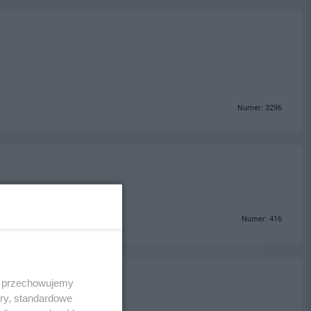
Numer: 3296
Numer: 416
 i przechowujemy
ory, standardowe