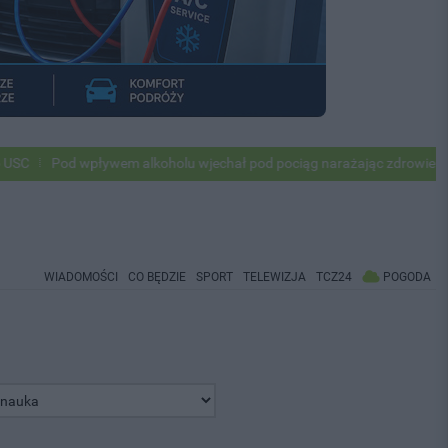
d wpływem alkoholu wjechał pod pociąg narażając zdrowie i życie ok 5
WIADOMOŚCI
CO BĘDZIE
SPORT
TELEWIZJA
TCZ24
POGODA