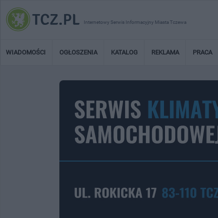
Internetowy Serwis Informacyjny Miasta Tczewa
WIADOMOŚCI
OGŁOSZENIA
KATALOG
REKLAMA
PRACA