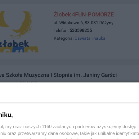
Żłobek 4FUN-POMORZE
ul. Widokowa 6, 83-031 Różyny
Telefon:
530598255
Kategoria:
Oświata i nauka
 Szkoła Muzyczna I Stopnia im. Janiny Garści
Grzegorza 6, 83-110 Tczew
2351
świata i nauka
niku,
ole Niepubliczne Akademia Krasnoludków
z.pl, my oraz naszych 1160 zaufanych partnerów uzyskujemy dostęp
niu oraz przetwarzamy dane osobowe, takie jak unikalne identyfikat
5, 83-110 Tczew