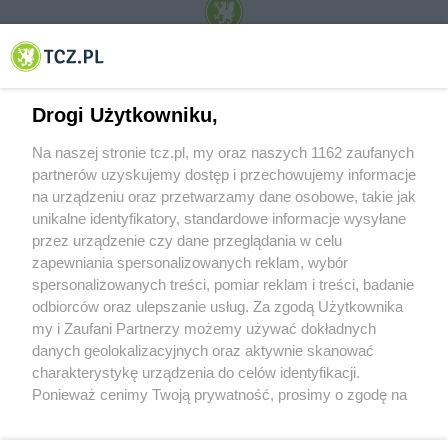
© 2001-2026 Tczew - TCZ.PL Sp. z o.o. Internetowy Serwis Informacyjny Miasta
Tczewa
Drogi Użytkowniku,
Na naszej stronie tcz.pl, my oraz naszych 1162 zaufanych
partnerów uzyskujemy dostęp i przechowujemy informacje
na urządzeniu oraz przetwarzamy dane osobowe, takie jak
unikalne identyfikatory, standardowe informacje wysyłane
przez urządzenie czy dane przeglądania w celu
zapewniania spersonalizowanych reklam, wybór
O FIRMIE
POLITYKA PRYWATNOŚCI
HOSTING
spersonalizowanych treści, pomiar reklam i treści, badanie
REKLAMA
WSPÓŁPRACA
RSS
FACEBOOK
KONTAKT
odbiorców oraz ulepszanie usług. Za zgodą Użytkownika
my i Zaufani Partnerzy możemy używać dokładnych
Nasze serwisy
danych geolokalizacyjnych oraz aktywnie skanować
charakterystykę urządzenia do celów identyfikacji.
Aktualności
Muzyka i kultura
Ponieważ cenimy Twoją prywatność, prosimy o zgodę na
Tcz24
Archiwum wydarzeń
korzystanie z tych technologii poprzez kliknięcie
Kronika Policyjna
Telewizja Internetowa
„Akceptuję”. Zgoda jest dobrowolna i zawsze możesz ją
Kalendarz imprez
Sport