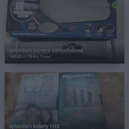
503571440
sprzedam kamere samochdową
140.00
zł,
13
dni, Tczew
503571440
sprzedam kasety VHS