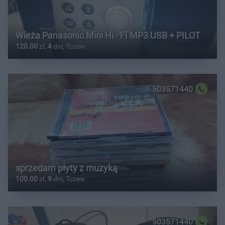
Wieża Panasonic Mini Hi - FI MP3 USB + PILOT
120.00
zł,
4
dni, Tczew
503571440
sprzedam płyty z muzyką
100.00
zł,
9
dni, Tczew
503571440