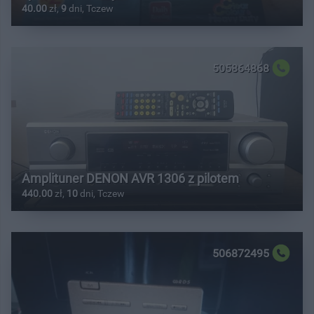
40.00
zł,
9
dni, Tczew
505864868
Amplituner DENON AVR 1306 z pilotem
440.00
zł,
10
dni, Tczew
506872495