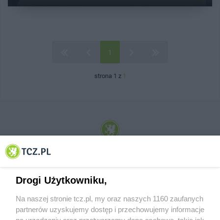
1
strona 1 z
1
© 2001-2026 Tczew - TCZ.PL Sp. z o.o. Internetowy Serwis Informacyjny Miasta
Tczewa
Drogi Użytkowniku,
Na naszej stronie tcz.pl, my oraz naszych 1160 zaufanych
partnerów uzyskujemy dostęp i przechowujemy informacje