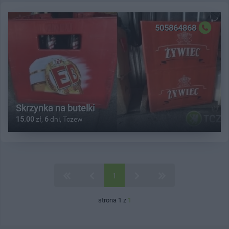
505864868
Skrzynka na butelki
15.00
zł,
6
dni, Tczew
1
strona 1 z
1