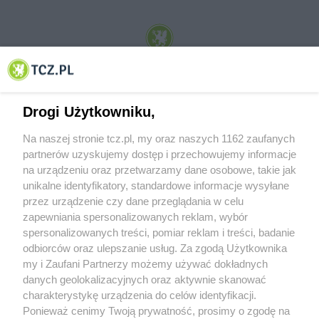
© 2001-2026 Tczew - TCZ.PL Sp. z o.o. Internetowy Serwis Informacyjny Miasta
Tczewa
Drogi Użytkowniku,
Na naszej stronie tcz.pl, my oraz naszych 1162 zaufanych
partnerów uzyskujemy dostęp i przechowujemy informacje
na urządzeniu oraz przetwarzamy dane osobowe, takie jak
unikalne identyfikatory, standardowe informacje wysyłane
przez urządzenie czy dane przeglądania w celu
zapewniania spersonalizowanych reklam, wybór
O FIRMIE
POLITYKA PRYWATNOŚCI
HOSTING
spersonalizowanych treści, pomiar reklam i treści, badanie
REKLAMA
WSPÓŁPRACA
RSS
FACEBOOK
KONTAKT
odbiorców oraz ulepszanie usług. Za zgodą Użytkownika
my i Zaufani Partnerzy możemy używać dokładnych
Nasze serwisy
danych geolokalizacyjnych oraz aktywnie skanować
charakterystykę urządzenia do celów identyfikacji.
Aktualności
Muzyka i kultura
Ponieważ cenimy Twoją prywatność, prosimy o zgodę na
Tcz24
Archiwum wydarzeń