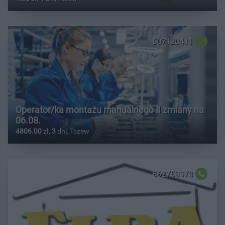
607120411
Operator/ka montażu manualnego II zmiany na
06.08.
4806.00
zł,
3
dni, Tczew
662753073