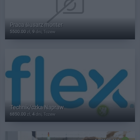
Praca ślusarz monter
5500.00
zł,
9
dni, Tczew
Technik/czka Napraw
6850.00
zł,
4
dni, Tczew