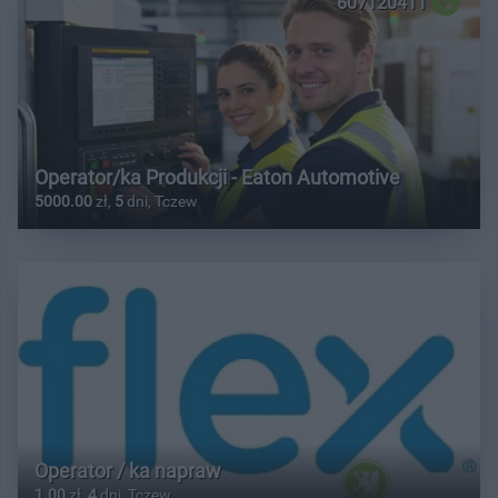
607120411
Operator/ka Produkcji - Eaton Automotive
5000.00
zł,
5
dni, Tczew
Operator / ka napraw
1.00
zł,
4
dni, Tczew