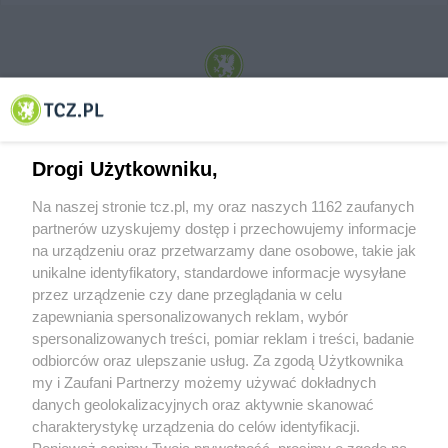
© 2001-2026 Tczew - TCZ.PL Sp. z o.o. Internetowy Serwis Informacyjny Miasta
Tczewa
Drogi Użytkowniku,
Na naszej stronie tcz.pl, my oraz naszych 1162 zaufanych
partnerów uzyskujemy dostęp i przechowujemy informacje
na urządzeniu oraz przetwarzamy dane osobowe, takie jak
unikalne identyfikatory, standardowe informacje wysyłane
przez urządzenie czy dane przeglądania w celu
zapewniania spersonalizowanych reklam, wybór
O FIRMIE
POLITYKA PRYWATNOŚCI
HOSTING
spersonalizowanych treści, pomiar reklam i treści, badanie
REKLAMA
WSPÓŁPRACA
RSS
FACEBOOK
KONTAKT
odbiorców oraz ulepszanie usług. Za zgodą Użytkownika
my i Zaufani Partnerzy możemy używać dokładnych
Nasze serwisy
danych geolokalizacyjnych oraz aktywnie skanować
charakterystykę urządzenia do celów identyfikacji.
Aktualności
Muzyka i kultura
Ponieważ cenimy Twoją prywatność, prosimy o zgodę na