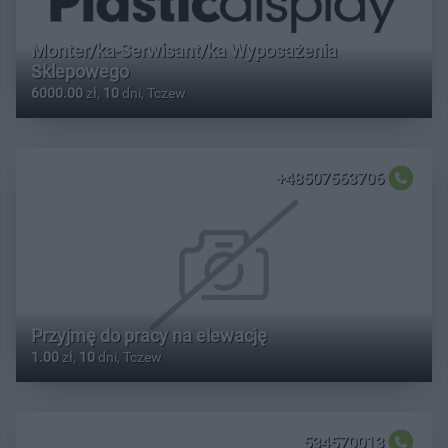
Monter/ka-Serwisant/ka Wyposażenia
Sklepowego
6000.00
zł,
10
dni, Tczew
+48507563706
Przyjmę do pracy na elewację
1.00
zł,
10
dni, Tczew
534570013