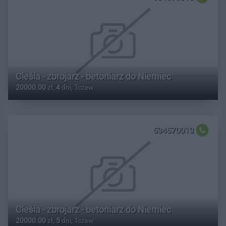
Cieśla - zbrojarz - betoniarz do Niemiec
20000.00
zł,
4
dni, Tczew
534570013
Cieśla - zbrojarz - betoniarz do Niemiec
20000.00
zł,
5
dni, Tczew