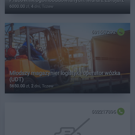
6000.00
zł,
4
dni, Tczew
691557292
Młodszy magazynier logistyk - operator wózka
(UDT)
5650.00
zł,
2
dni, Tczew
602217896