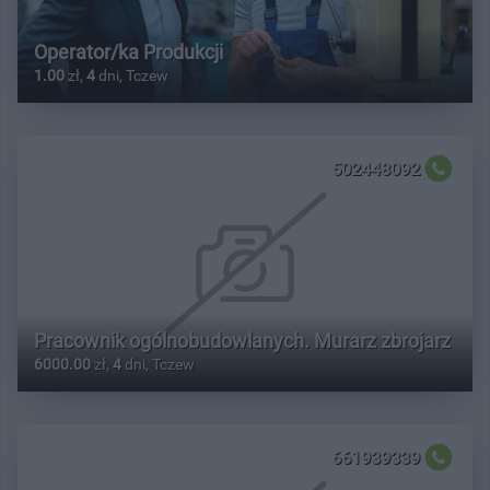
Operator/ka Produkcji
1.00
zł,
4
dni, Tczew
502448092
Pracownik ogólnobudowlanych. Murarz zbrojarz
6000.00
zł,
4
dni, Tczew
661939339