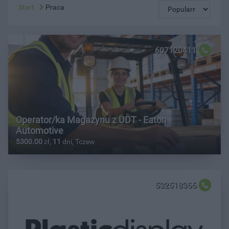
Start
Praca
607120411
Operator/ka Magazynu z UDT - Eaton
Automotive
5300.00
zł,
11
dni, Tczew
532518366