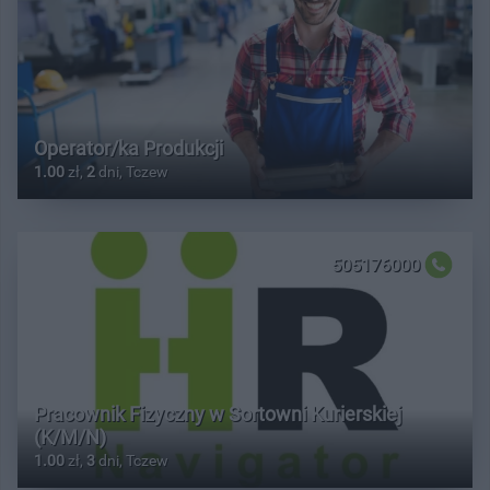
Operator/ka Produkcji
1.00
zł,
2
dni, Tczew
505176000
Pracownik Fizyczny w Sortowni Kurierskiej
(K/M/N)
1.00
zł,
3
dni, Tczew