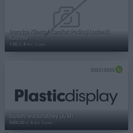
Doradca Klienta/ Komfort Podłogi Łazienki
Kuchnie
1.00
zł,
8
dni, Tczew
532518366
Ślusarz warsztatowy (K/M)
5500.00
zł,
6
dni, Tczew