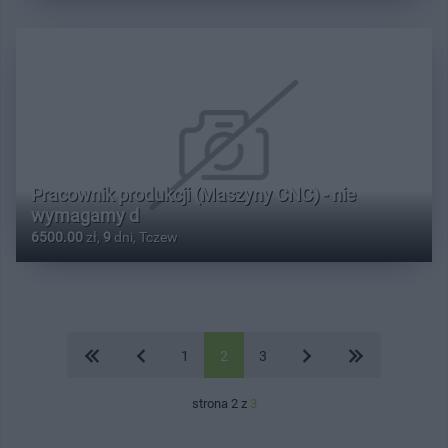
Pracownik produkcji (Maszyny CNC) - nie
wymagamy d
6500.00
zł,
9
dni, Tczew
1
2
3
strona 2 z
3