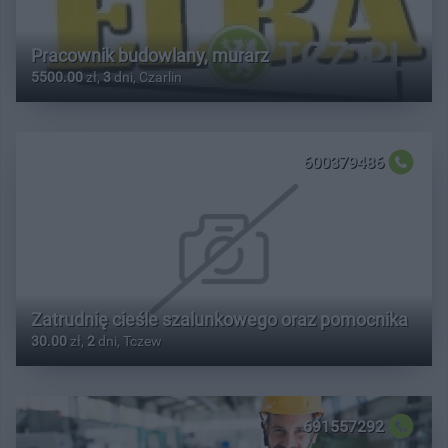
Pracownik budowlany, murarz
5500.00
zł,
3
dni, Czarlin
600379486
Zatrudnię cieśle szalunkowego oraz pomocnika
30.00
zł,
2
dni, Tczew
691557292