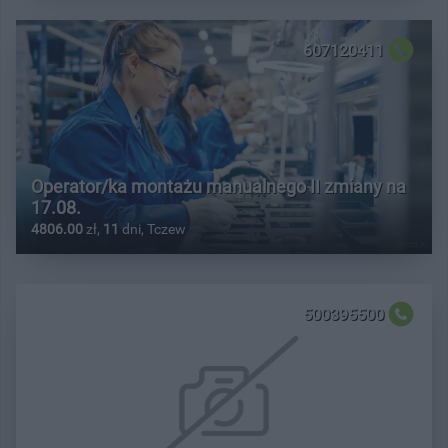
607120411
Operator/ka montażu manualnego II zmiany na
17.08.
4806.00
zł,
11
dni, Tczew
500395500