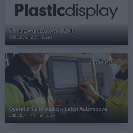
Ślusarz warsztatowy (K/M)
5500.00
zł,
2
dni, Tczew
607120411
Operator/ka Produkcji - Eaton Automotive
5000.00
zł,
11
dni, Tczew