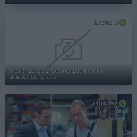
534570013
Cieśla - zbrojarz - betoniarz do Niemiec
20000.00
zł,
2
dni, Tczew
691557292