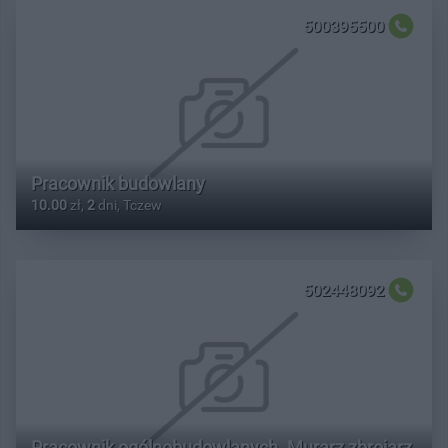
500395500
Pracownik budowlany
10.00
zł,
2
dni, Tczew
502448092
Pracownik ogólnobudowlanych. Murarz zbrojarz