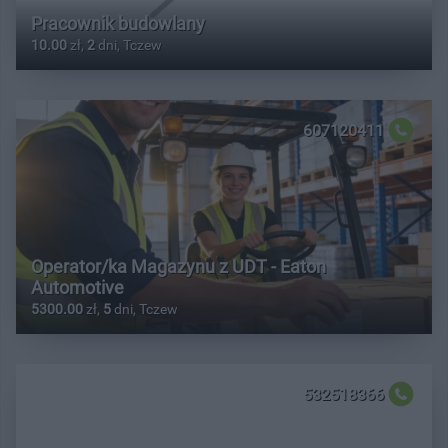
Pracownik budowlany
10.00
zł,
2
dni, Tczew
607120411
Operator/ka Magazynu z UDT - Eaton
Automotive
5300.00
zł,
5
dni, Tczew
532518366