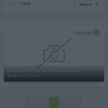
Start
Usługi
789931891
Sprzątanie mieszkań domów oraz biur
50.00
zł,
5
dni, Tczew
1