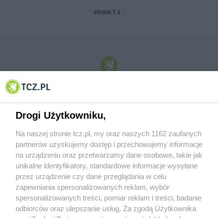
strona 1 z
1
© 2001-2026 Tczew - TCZ.PL Sp. z o.o. Internetowy Serwis Informacyjny Miasta
Tczewa
Drogi Użytkowniku,
Na naszej stronie tcz.pl, my oraz naszych 1162 zaufanych
partnerów uzyskujemy dostęp i przechowujemy informacje
na urządzeniu oraz przetwarzamy dane osobowe, takie jak
unikalne identyfikatory, standardowe informacje wysyłane
przez urządzenie czy dane przeglądania w celu
zapewniania spersonalizowanych reklam, wybór
O FIRMIE
POLITYKA PRYWATNOŚCI
HOSTING
spersonalizowanych treści, pomiar reklam i treści, badanie
REKLAMA
WSPÓŁPRACA
RSS
FACEBOOK
KONTAKT
odbiorców oraz ulepszanie usług. Za zgodą Użytkownika