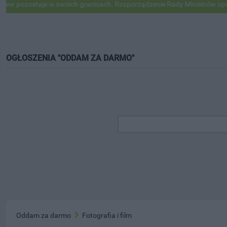
ozostaje w swoich granicach. Rozporządzenie Rady Ministrów opublik
OGŁOSZENIA "ODDAM ZA DARMO"
Oddam za darmo
Fotografia i film