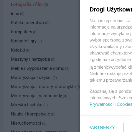
Fotografia i film
(0)
Drogi Użytkow
Inne
(0)
Na naszej stronie tc
Kolekcjonerstwo
(0)
informacje na urządze
Komputery
(0)
informacje wysyłane 
wybór spersonalizowan
Konsole i gry
(0)
Użytkownika my i Zau
Książki
(0)
skanować charakterys
Maszyny i narzędzia
zgodę na korzystanie 
(0)
ją zmienić/wycofać kl
Meble i wyposażenie domu
(2)
Niektóre rodzaje prz
Motoryzacja - części
(0)
takiemu przetwarzaniu
Motoryzacja - motory, motocykle
(0)
Zapoznaj się z poniż
Motoryzacja - samochody
(0)
internetowych. Szcze
Prywatności
i
Cookie
Muzyka i sztuka
(0)
Nauka i korepetycje
(0)
Nieruchomości
(0)
PARTNERZY