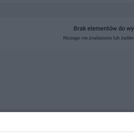
Brak elementów do wy
Niczego nie znaleziono lub żaden w