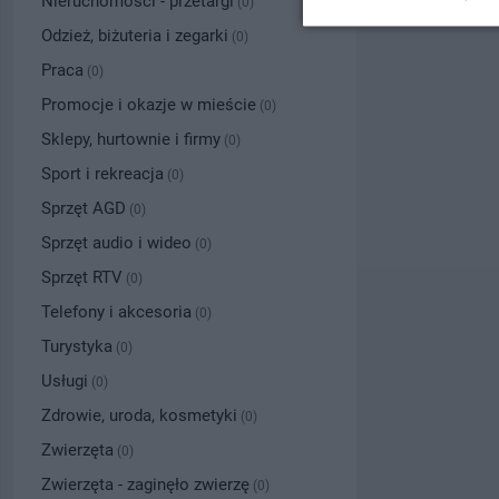
Nieruchomości - przetargi
(0)
Odzież, biżuteria i zegarki
(0)
Praca
(0)
Promocje i okazje w mieście
(0)
Sklepy, hurtownie i firmy
(0)
Sport i rekreacja
(0)
Sprzęt AGD
(0)
Sprzęt audio i wideo
(0)
Sprzęt RTV
(0)
Telefony i akcesoria
(0)
Turystyka
(0)
Usługi
(0)
Zdrowie, uroda, kosmetyki
(0)
Zwierzęta
(0)
Zwierzęta - zaginęło zwierzę
(0)