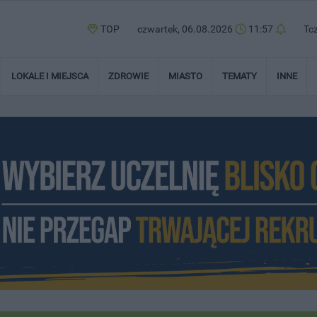
TOP
czwartek, 06.08.2026
11:57
Tc
LOKALE I MIEJSCA
ZDROWIE
MIASTO
TEMATY
INNE