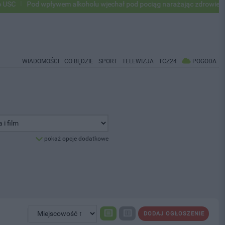
Pod wpływem alkoholu wjechał pod pociąg narażając zdrowie i życie
WIADOMOŚCI
CO BĘDZIE
SPORT
TELEWIZJA
TCZ24
POGODA
pokaż opcje dodatkowe
DODAJ OGŁOSZENIE