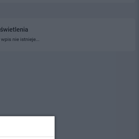
świetlenia
pis nie istnieje...