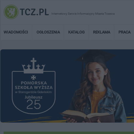
Internetowy Serwis Informacyjny Miasta Tczewa
WIADOMOŚCI
OGŁOSZENIA
KATALOG
REKLAMA
PRACA