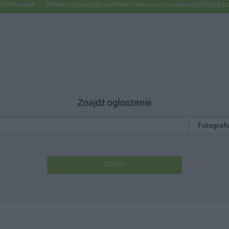
owane
Nowa propozycja zamiast wieżowca na dawnej działce po USC
Znajdź ogłoszenie
SZUKAJ