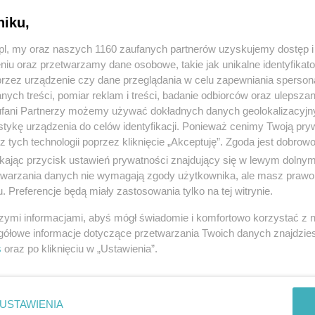
niku,
z.pl, my oraz naszych 1160 zaufanych partnerów uzyskujemy dostęp
niu oraz przetwarzamy dane osobowe, takie jak unikalne identyfikat
przez urządzenie czy dane przeglądania w celu zapewniania sperson
ych treści, pomiar reklam i treści, badanie odbiorców oraz ulepszan
fani Partnerzy możemy używać dokładnych danych geolokalizacyjn
tykę urządzenia do celów identyfikacji. Ponieważ cenimy Twoją pry
z tych technologii poprzez kliknięcie „Akceptuję”. Zgoda jest dobro
ikając przycisk ustawień prywatności znajdujący się w lewym dolny
etwarzania danych nie wymagają zgody użytkownika, ale masz prawo 
. Preferencje będą miały zastosowania tylko na tej witrynie.
szymi informacjami, abyś mógł świadomie i komfortowo korzystać z
gółowe informacje dotyczące przetwarzania Twoich danych znajdzi
s
oraz po kliknięciu w „Ustawienia”.
USTAWIENIA