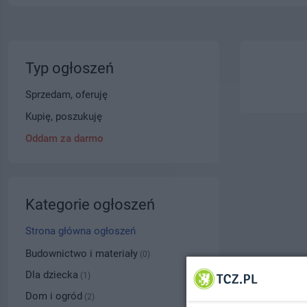
Typ ogłoszeń
Sprzedam, oferuję
Kupię, poszukuję
Oddam za darmo
Kategorie ogłoszeń
Strona główna ogłoszeń
Budownictwo i materiały
(0)
Dla dziecka
(1)
Dom i ogród
(2)