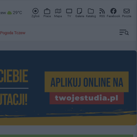
zew
29°C
Zgłoś
Praca
Mapa
TV
Galeria
Katalog
RSS
Facebook
Poczta
Pogoda Tczew