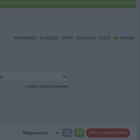
lkoholu wjechał pod pociąg narażając zdrowie i życie ok 500 pasażeró
WIADOMOŚCI
CO BĘDZIE
SPORT
TELEWIZJA
TCZ24
POGODA
pokaż opcje dodatkowe
DODAJ OGŁOSZENIE