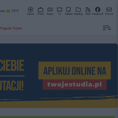
zew
15°C
Zgłoś
Praca
Mapa
TV
Galeria
Katalog
RSS
Facebook
Poczta
Pogoda Tczew