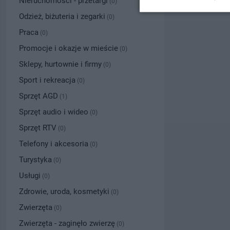
Nieruchomości - przetargi
(0)
Odzież, biżuteria i zegarki
(0)
Praca
(0)
Promocje i okazje w mieście
(0)
Sklepy, hurtownie i firmy
(0)
Sport i rekreacja
(0)
Sprzęt AGD
(1)
Sprzęt audio i wideo
(0)
Sprzęt RTV
(0)
Telefony i akcesoria
(0)
Turystyka
(0)
Usługi
(0)
Zdrowie, uroda, kosmetyki
(0)
Zwierzęta
(0)
Zwierzęta - zaginęło zwierzę
(0)