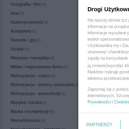
Fotografia i film
(0)
Drogi Użytkow
Inne
(0)
Na naszej stronie tc
Kolekcjonerstwo
(0)
informacje na urządze
Komputery
(0)
informacje wysyłane 
wybór spersonalizowan
Konsole i gry
(0)
Użytkownika my i Zau
Książki
(0)
skanować charakterys
Maszyny i narzędzia
zgodę na korzystanie 
(0)
ją zmienić/wycofać kl
Meble i wyposażenie domu
(2)
Niektóre rodzaje prz
Motoryzacja - części
(0)
takiemu przetwarzaniu
Motoryzacja - motory, motocykle
(0)
Zapoznaj się z poniż
Motoryzacja - samochody
(0)
internetowych. Szcze
Prywatności
i
Cookie
Muzyka i sztuka
(0)
Nauka i korepetycje
(0)
Nieruchomości
(0)
PARTNERZY