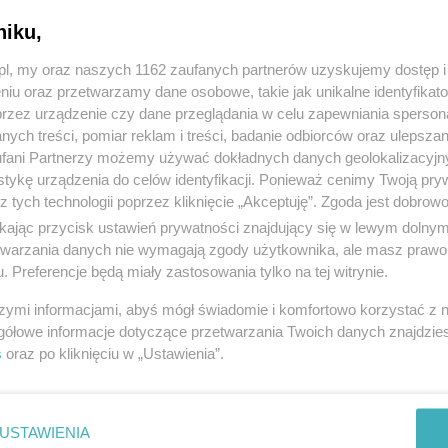
niku,
1
z.pl, my oraz naszych 1162 zaufanych partnerów uzyskujemy dostęp
strona 1 z
1
niu oraz przetwarzamy dane osobowe, takie jak unikalne identyfikat
przez urządzenie czy dane przeglądania w celu zapewniania sperson
ych treści, pomiar reklam i treści, badanie odbiorców oraz ulepszan
fani Partnerzy możemy używać dokładnych danych geolokalizacyjn
tykę urządzenia do celów identyfikacji. Ponieważ cenimy Twoją pry
z tych technologii poprzez kliknięcie „Akceptuję”. Zgoda jest dobro
ikając przycisk ustawień prywatności znajdujący się w lewym dolny
etwarzania danych nie wymagają zgody użytkownika, ale masz prawo 
. Preferencje będą miały zastosowania tylko na tej witrynie.
szymi informacjami, abyś mógł świadomie i komfortowo korzystać z
gółowe informacje dotyczące przetwarzania Twoich danych znajdzi
s
oraz po kliknięciu w „Ustawienia”.
USTAWIENIA