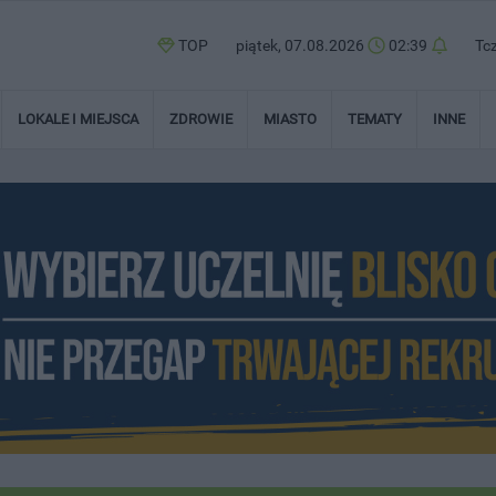
TOP
piątek, 07.08.2026
02:39
Tc
LOKALE I MIEJSCA
ZDROWIE
MIASTO
TEMATY
INNE