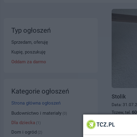
Typ ogłoszeń
Sprzedam, oferuję
Kupię, poszukuję
Oddam za darmo
Kategorie ogłoszeń
Stolik
Strona główna ogłoszeń
Data: 31.07.
Tczew, tel.
60
Budownictwo i materiały
(0)
0.00 zł
Dla dziecka
(1)
Dom i ogród
(2)