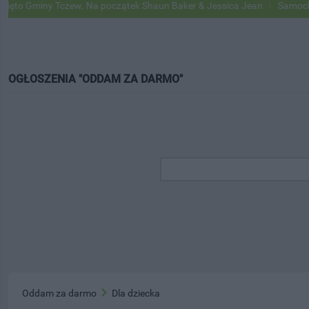
Gminy Tczew. Na początek Shaun Baker & Jessica Jean
Samochody Go
OGŁOSZENIA "ODDAM ZA DARMO"
Oddam za darmo
Dla dziecka