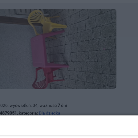
2026, wyświetleń: 34, ważność
7
dni
4879051
, kategoria:
Dla dziecka