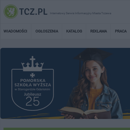
Internetowy Serwis Informacyjny Miasta Tczewa
WIADOMOŚCI
OGŁOSZENIA
KATALOG
REKLAMA
PRACA