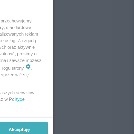
 i przechowujemy
ory, standardowe
alizowanych reklam,
ie usług. Za zgodą
ych oraz aktywnie
watność, prosimy o
wolna i zawsze możesz
m rogu strony
.
sprzeciwić się
 naszych serwisów
esz w
Polityce
Akceptuję