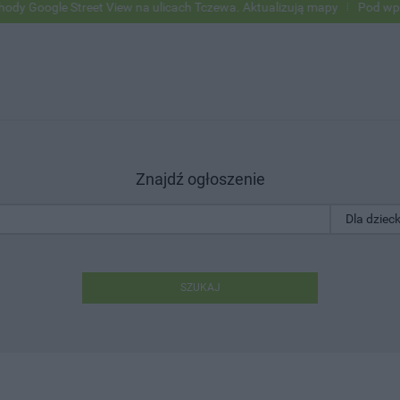
ogle Street View na ulicach Tczewa. Aktualizują mapy
Pod wpływem a
Znajdź ogłoszenie
SZUKAJ