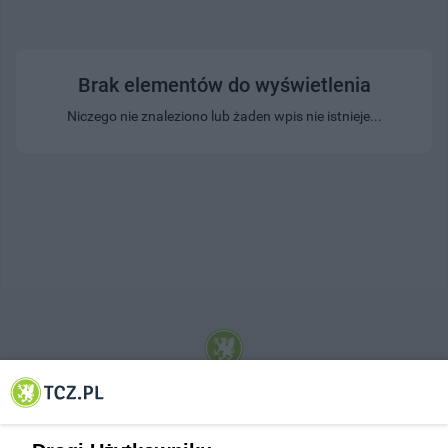
Brak elementów do wyświetlenia
Niczego nie znaleziono lub żaden wpis nie istnieje...
© 2001-2026 Tczew - TCZ.PL Sp. z o.o. Internetowy Serwis Informacyjny Miasta
Tczewa