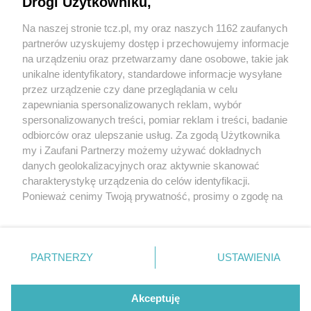
Drogi Użytkowniku,
Na naszej stronie tcz.pl, my oraz naszych 1162 zaufanych
partnerów uzyskujemy dostęp i przechowujemy informacje
na urządzeniu oraz przetwarzamy dane osobowe, takie jak
unikalne identyfikatory, standardowe informacje wysyłane
przez urządzenie czy dane przeglądania w celu
zapewniania spersonalizowanych reklam, wybór
O FIRMIE
POLITYKA PRYWATNOŚCI
HOSTING
spersonalizowanych treści, pomiar reklam i treści, badanie
REKLAMA
WSPÓŁPRACA
RSS
FACEBOOK
KONTAKT
odbiorców oraz ulepszanie usług. Za zgodą Użytkownika
my i Zaufani Partnerzy możemy używać dokładnych
Nasze serwisy
danych geolokalizacyjnych oraz aktywnie skanować
charakterystykę urządzenia do celów identyfikacji.
Aktualności
Muzyka i kultura
Ponieważ cenimy Twoją prywatność, prosimy o zgodę na
Tcz24
Archiwum wydarzeń
korzystanie z tych technologii poprzez kliknięcie
Kronika Policyjna
Telewizja Internetowa
„Akceptuję”. Zgoda jest dobrowolna i zawsze możesz ją
Kalendarz imprez
Sport
zmienić/wycofać klikając przycisk ustawień prywatności
Salony urody i masażu
Żłobki i przedszkola
PARTNERZY
USTAWIENIA
Historia miasta
Zdjęcia miasta
znajdujący się w lewym dolnym rogu strony
. Niektóre
Władze miasta
Zabytki
rodzaje przetwarzania danych nie wymagają zgody
użytkownika, ale masz prawo sprzeciwić się takiemu
Akceptuję
przetwarzaniu. Preferencje będą miały zastosowania tylko