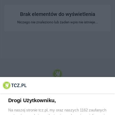
Brak elementów do wyświetlenia
Niczego nie znaleziono lub żaden wpis nie istnieje...
© 2001-2026 Tczew - TCZ.PL Sp. z o.o. Internetowy Serwis Informacyjny Miasta
Tczewa
Drogi Użytkowniku,
Na naszej stronie tcz.pl, my oraz naszych 1162 zaufanych