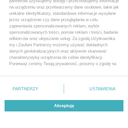
partnerów uzyskujemy dostęp i przechowujemy informacje
na urządzeniu oraz przetwarzamy dane osobowe, takie jak
unikalne identyfikatory, standardowe informacje wysyłane
przez urządzenie czy dane przeglądania w celu
zapewniania spersonalizowanych reklam, wybór
O FIRMIE
POLITYKA PRYWATNOŚCI
HOSTING
spersonalizowanych treści, pomiar reklam i treści, badanie
REKLAMA
WSPÓŁPRACA
RSS
FACEBOOK
KONTAKT
odbiorców oraz ulepszanie usług. Za zgodą Użytkownika
my i Zaufani Partnerzy możemy używać dokładnych
Nasze serwisy
danych geolokalizacyjnych oraz aktywnie skanować
charakterystykę urządzenia do celów identyfikacji.
Aktualności
Muzyka i kultura
Ponieważ cenimy Twoją prywatność, prosimy o zgodę na
Tcz24
Archiwum wydarzeń
korzystanie z tych technologii poprzez kliknięcie
Kronika Policyjna
Telewizja Internetowa
„Akceptuję”. Zgoda jest dobrowolna i zawsze możesz ją
Kalendarz imprez
Sport
zmienić/wycofać klikając przycisk ustawień prywatności
Salony urody i masażu
Żłobki i przedszkola
PARTNERZY
USTAWIENIA
Historia miasta
Zdjęcia miasta
znajdujący się w lewym dolnym rogu strony
. Niektóre
Władze miasta
Zabytki
rodzaje przetwarzania danych nie wymagają zgody
użytkownika, ale masz prawo sprzeciwić się takiemu
Akceptuję
przetwarzaniu. Preferencje będą miały zastosowania tylko
na tej witrynie.
Zainstaluj aplikację Tcz.pl w Google Play:
Android
Zapoznaj się z poniższymi informacjami, abyś mógł