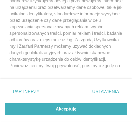
partnerów uzyskujemy dostęp i przechowujemy informacje
na urządzeniu oraz przetwarzamy dane osobowe, takie jak
unikalne identyfikatory, standardowe informacje wysyłane
przez urządzenie czy dane przeglądania w celu
zapewniania spersonalizowanych reklam, wybór
O FIRMIE
POLITYKA PRYWATNOŚCI
HOSTING
spersonalizowanych treści, pomiar reklam i treści, badanie
REKLAMA
WSPÓŁPRACA
RSS
FACEBOOK
KONTAKT
odbiorców oraz ulepszanie usług. Za zgodą Użytkownika
my i Zaufani Partnerzy możemy używać dokładnych
Nasze serwisy
danych geolokalizacyjnych oraz aktywnie skanować
charakterystykę urządzenia do celów identyfikacji.
Aktualności
Muzyka i kultura
Ponieważ cenimy Twoją prywatność, prosimy o zgodę na
Tcz24
Archiwum wydarzeń
korzystanie z tych technologii poprzez kliknięcie
Kronika Policyjna
Telewizja Internetowa
„Akceptuję”. Zgoda jest dobrowolna i zawsze możesz ją
Kalendarz imprez
Sport
zmienić/wycofać klikając przycisk ustawień prywatności
Salony urody i masażu
Żłobki i przedszkola
PARTNERZY
USTAWIENIA
Historia miasta
Zdjęcia miasta
znajdujący się w lewym dolnym rogu strony
. Niektóre
Władze miasta
Zabytki
rodzaje przetwarzania danych nie wymagają zgody
użytkownika, ale masz prawo sprzeciwić się takiemu
Akceptuję
przetwarzaniu. Preferencje będą miały zastosowania tylko
na tej witrynie.
Zainstaluj aplikację Tcz.pl w Google Play:
Android
Zapoznaj się z poniższymi informacjami, abyś mógł