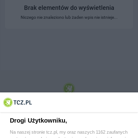
Brak elementów do wyświetlenia
Niczego nie znaleziono lub żaden wpis nie istnieje...
© 2001-2026 Tczew - TCZ.PL Sp. z o.o. Internetowy Serwis Informacyjny Miasta
Tczewa
Drogi Użytkowniku,
Na naszej stronie tcz.pl, my oraz naszych 1162 zaufanych