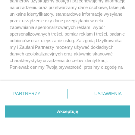
partnerów uzyskujemy dostęp i przechowujemy informacje
na urządzeniu oraz przetwarzamy dane osobowe, takie jak
unikalne identyfikatory, standardowe informacje wysyłane
przez urządzenie czy dane przeglądania w celu
zapewniania spersonalizowanych reklam, wybór
O FIRMIE
POLITYKA PRYWATNOŚCI
HOSTING
spersonalizowanych treści, pomiar reklam i treści, badanie
REKLAMA
WSPÓŁPRACA
RSS
FACEBOOK
KONTAKT
odbiorców oraz ulepszanie usług. Za zgodą Użytkownika
my i Zaufani Partnerzy możemy używać dokładnych
Nasze serwisy
danych geolokalizacyjnych oraz aktywnie skanować
charakterystykę urządzenia do celów identyfikacji.
Aktualności
Muzyka i kultura
Ponieważ cenimy Twoją prywatność, prosimy o zgodę na
Tcz24
Archiwum wydarzeń
korzystanie z tych technologii poprzez kliknięcie
Kronika Policyjna
Telewizja Internetowa
„Akceptuję”. Zgoda jest dobrowolna i zawsze możesz ją
Kalendarz imprez
Sport
zmienić/wycofać klikając przycisk ustawień prywatności
Salony urody i masażu
Żłobki i przedszkola
PARTNERZY
USTAWIENIA
Historia miasta
Zdjęcia miasta
znajdujący się w lewym dolnym rogu strony
. Niektóre
Władze miasta
Zabytki
rodzaje przetwarzania danych nie wymagają zgody
użytkownika, ale masz prawo sprzeciwić się takiemu
Akceptuję
przetwarzaniu. Preferencje będą miały zastosowania tylko
na tej witrynie.
Zainstaluj aplikację Tcz.pl w Google Play:
Android
Zapoznaj się z poniższymi informacjami, abyś mógł