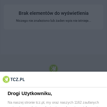
Brak elementów do wyświetlenia
Niczego nie znaleziono lub żaden wpis nie istnieje...
© 2001-2026 Tczew - TCZ.PL Sp. z o.o. Internetowy Serwis Informacyjny Miasta
Tczewa
Drogi Użytkowniku,
Na naszej stronie tcz.pl, my oraz naszych 1162 zaufanych