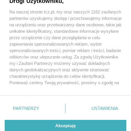
Drogi Użytkowniku,
Na naszej stronie tcz.pl, my oraz naszych 1162 zaufanych
partnerów uzyskujemy dostęp i przechowujemy informacje
na urządzeniu oraz przetwarzamy dane osobowe, takie jak
unikalne identyfikatory, standardowe informacje wysyłane
przez urządzenie czy dane przeglądania w celu
zapewniania spersonalizowanych reklam, wybór
O FIRMIE
POLITYKA PRYWATNOŚCI
HOSTING
spersonalizowanych treści, pomiar reklam i treści, badanie
REKLAMA
WSPÓŁPRACA
RSS
FACEBOOK
KONTAKT
odbiorców oraz ulepszanie usług. Za zgodą Użytkownika
my i Zaufani Partnerzy możemy używać dokładnych
Nasze serwisy
danych geolokalizacyjnych oraz aktywnie skanować
charakterystykę urządzenia do celów identyfikacji.
Aktualności
Muzyka i kultura
Ponieważ cenimy Twoją prywatność, prosimy o zgodę na
Tcz24
Archiwum wydarzeń
korzystanie z tych technologii poprzez kliknięcie
Kronika Policyjna
Telewizja Internetowa
„Akceptuję”. Zgoda jest dobrowolna i zawsze możesz ją
Kalendarz imprez
Sport
zmienić/wycofać klikając przycisk ustawień prywatności
Salony urody i masażu
Żłobki i przedszkola
PARTNERZY
USTAWIENIA
Historia miasta
Zdjęcia miasta
znajdujący się w lewym dolnym rogu strony
. Niektóre
Władze miasta
Zabytki
rodzaje przetwarzania danych nie wymagają zgody
użytkownika, ale masz prawo sprzeciwić się takiemu
Akceptuję
przetwarzaniu. Preferencje będą miały zastosowania tylko