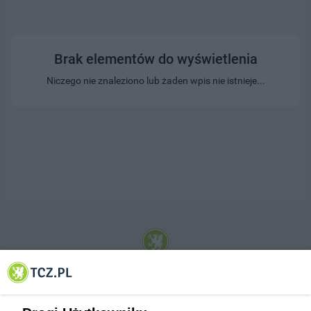
Brak elementów do wyświetlenia
Niczego nie znaleziono lub żaden wpis nie istnieje...
© 2001-2026 Tczew - TCZ.PL Sp. z o.o. Internetowy Serwis Informacyjny Miasta
Tczewa